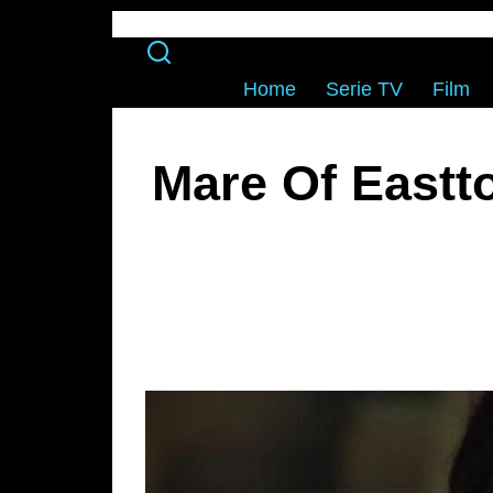
Home
Serie TV
Film
Mare Of Eastt