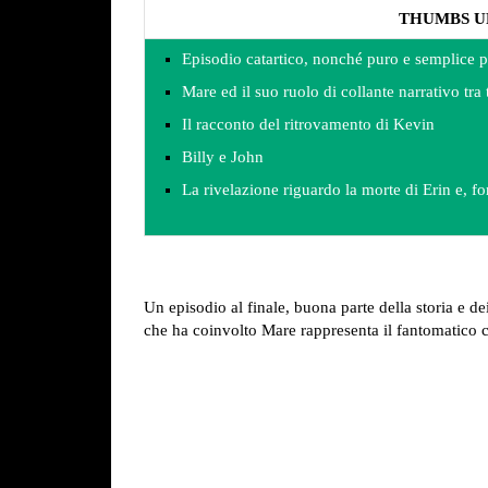
THUMBS U
Episodio catartico, nonché puro e semplice po
Mare ed il suo ruolo di collante narrativo tra 
Il racconto del ritrovamento di Kevin
Billy e John
La rivelazione riguardo la morte di Erin e, for
Un episodio al finale, buona parte della storia e de
che ha coinvolto Mare rappresenta il fantomatico c