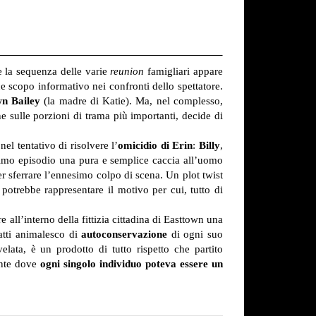
e la sequenza delle varie
reunion
famigliari appare
ce scopo informativo nei confronti dello spettatore.
n Bailey
(la madre di Katie). Ma, nel complesso,
ne sulle porzioni di trama più importanti, decide di
nel tentativo di risolvere l’
omicidio di Erin
:
Billy
,
ltimo episodio una pura e semplice caccia all’uomo
r sferrare l’ennesimo colpo di scena. Un plot twist
 potrebbe rappresentare il motivo per cui, tutto di
re all’interno della fittizia cittadina di Easttown una
ratti animalesco di
autoconservazione
di ogni suo
elata, è un prodotto di tutto rispetto che partito
ante dove
ogni singolo individuo poteva essere un