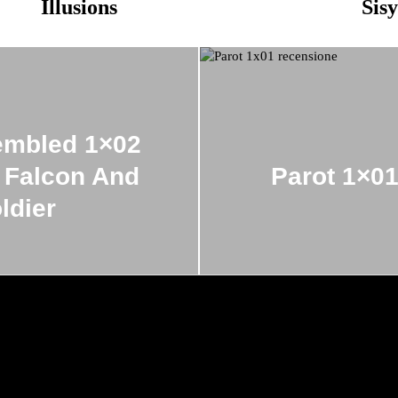
Illusions
Sis
embled 1×02
 Falcon And
Parot 1×01
ldier