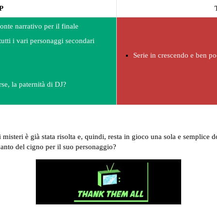
P
nte narrativo per il finale
tutti i vari personaggi secondari
Serie in crescendo e ben po
se, la paternità di DJ?
i misteri è già stata risolta e, quindi, resta in gioco una sola e sempli
anto del cigno per il suo personaggio?