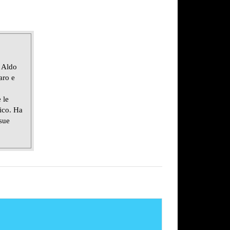
 Aldo
aro e
 le
lico. Ha
 sue