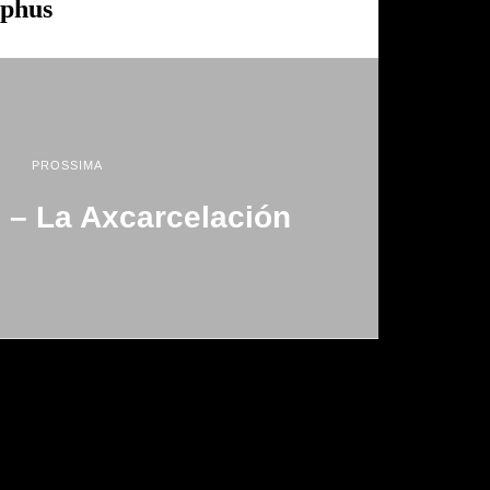
yphus
PROSSIMA
 – La Axcarcelación