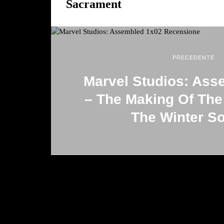
Sacrament
PRECEDENTE
Marvel Studios: Ass
– The Making Of The
The Winter So