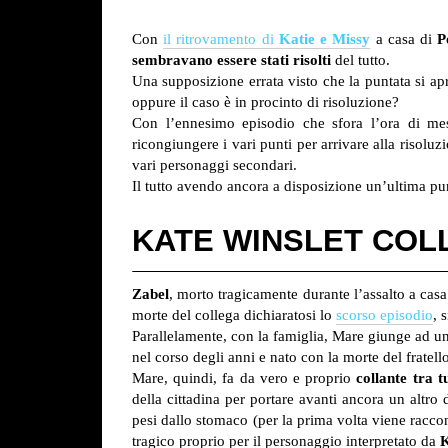
Con
il ritrovamento di
Katie e Missy
a casa di
Po
sembravano essere stati risolti
del tutto.
Una supposizione errata visto che la puntata si apr
oppure il caso è in procinto di risoluzione?
Con l’ennesimo episodio che sfora l’ora di me
ricongiungere i vari punti per arrivare alla risoluz
vari personaggi secondari.
Il tutto avendo ancora a disposizione un’ultima pun
KATE WINSLET COLL
Zabel
, morto tragicamente durante l’assalto a casa
morte del collega dichiaratosi lo
scorso episodio
, 
Parallelamente, con la famiglia, Mare giunge ad u
nel corso degli anni e nato con la morte del fratell
Mare, quindi, fa da vero e proprio
collante tra t
della cittadina per portare avanti ancora un alt
pesi dallo stomaco (per la prima volta viene racco
tragico proprio per il personaggio interpretato da
K