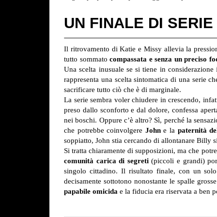
UN FINALE DI SERI
Il ritrovamento di Katie e Missy allevia la pressi
tutto sommato
compassata e senza un preciso fo
Una scelta inusuale se si tiene in considerazione i
rappresenta una scelta sintomatica di una serie ch
sacrificare tutto ciò che è di marginale.
La serie sembra voler chiudere in crescendo, infat
preso dallo sconforto e dal dolore, confessa aper
nei boschi. Oppure c’è altro? Sì, perché la sensaz
che potrebbe coinvolgere
John
e la
paternità del
soppiatto, John stia cercando di allontanare Billy sia
Si tratta chiaramente di supposizioni, ma che potreb
comunità carica di segreti
(piccoli e grandi) por
singolo cittadino. Il risultato finale, con un so
decisamente sottotono nonostante le spalle gross
papabile omicida
e la fiducia era riservata a ben 