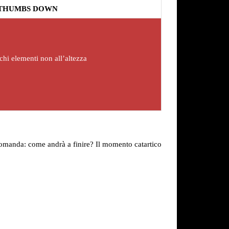
THUMBS DOWN
chi elementi non all’altezza
ce domanda: come andrà a finire? Il momento catartico