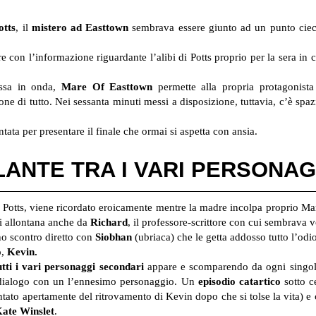
tts
, il
mistero ad Easttown
sembrava essere giunto ad un punto cieco 
e con l’informazione riguardante l’alibi di Potts proprio per la sera in 
ssa in onda,
Mare Of Easttown
permette alla propria protagonista 
ione di tutto. Nei sessanta minuti messi a disposizione, tuttavia, c’è spaz
tata per presentare il finale che ormai si aspetta con ansia.
ANTE TRA I VARI PERSONAG
 Potts, viene ricordato eroicamente mentre la madre incolpa proprio Mare 
si allontana anche da
Richard
, il professore-scrittore con cui sembrava v
no scontro diretto con
Siobhan
(ubriaca) che le getta addosso tutto l’odi
o,
Kevin.
utti i vari personaggi secondari
appare e scomparendo da ogni singolo 
ro dialogo con un l’ennesimo personaggio. Un
episodio catartico
sotto ce
ntato apertamente del ritrovamento di Kevin dopo che si tolse la vita) e 
ate Winslet
.