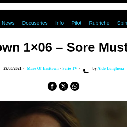
News
Docuseries
Info
Pilot
Rubriche
Spin
own 1×06 – Sore Mus
29/05/2021
Mare Of Easttown
·
Serie TV
by
Aldo Longhena