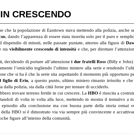
E IN CRESCENDO
one che la popolazione di Easttown stava mettendo alla polizia, anche s
cus
, dando l’apparenza di essere stata inserita solo per il puro e sempli
l dispendio di minuti, nelle passate puntate, attorno alla figura di
Daw
e sta
visibilmente crescendo di intensità
e che, per dirottare l’attenzio
ti, decidendo di portare all’attenzione
i due fratelli Ross
(Billy e John) 
tamente l’omicidio togliendo l’ultimo mistero alla serie e rendendo l’u
ione che si ha è che la serie stia aspettando il momento più opportuno pe
 figlio di Erin
, a questo punto, ultimo mistero rimasto irrisolto e che
 dalla polizia, sia dalla città forse per tentare di ucciderlo.
bero trovare terreno fertile in cui crescere. La
HBO
è riuscita a costrui
tandoli di volta in volta alla luce, mettendo in mostra il tentativo a t
lo episodio alla conclusione ma con buona parte della storia ormai sv
e della HBO si è dimostrato via via sempre più convincente e accattiv
poche figure all’interno della comunità.