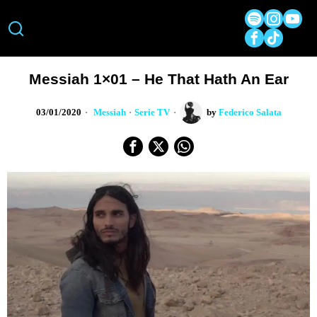
Messiah 1×01 – He That Hath An Ear
03/01/2020
Messiah
·
Serie TV
by
Federico Salata