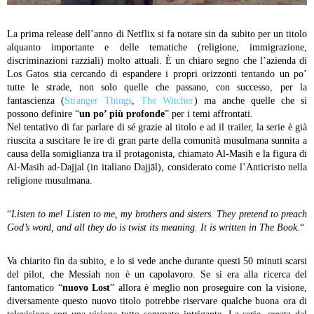
La prima release dell’anno di Netflix si fa notare sin da subito per un titolo
alquanto importante e delle tematiche (religione, immigrazione,
discriminazioni razziali) molto attuali. È un chiaro segno che l’azienda di
Los Gatos stia cercando di espandere i propri orizzonti tentando un po’
tutte le strade, non solo quelle che passano, con successo, per la
fantascienza (
Stranger Things
,
The Witcher
) ma anche quelle che si
possono definire “
un po’ più profonde
” per i temi affrontati.
Nel tentativo di far parlare di sé grazie al titolo e ad il trailer, la serie è già
riuscita a suscitare le ire di gran parte della comunità musulmana sunnita a
causa della somiglianza tra il protagonista, chiamato Al-Masih e la figura di
Al-Masih ad-Dajjal (in italiano Dajjāl), considerato come l’Anticristo nella
religione musulmana.
“
Listen to me! Listen to me, my brothers and sisters. They pretend to preach
God’s word, and all they do is twist its meaning. It is written in The Book.
“
Va chiarito fin da subito, e lo si vede anche durante questi 50 minuti scarsi
del pilot, che Messiah non è un capolavoro. Se si era alla ricerca del
fantomatico “
nuovo Lost
” allora è meglio non proseguire con la visione,
diversamente questo nuovo titolo potrebbe riservare qualche buona ora di