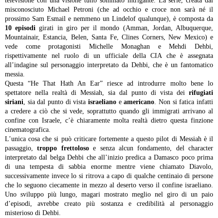
televisione con una visione tutto sommato intrigante. La serie, creata dal
misconosciuto Michael Petroni (che ad occhio e croce non sarà né il
prossimo Sam Esmail e nemmeno un Lindelof qualunque), è composta da
10 episodi
girati in giro per il mondo (Amman, Jordan, Albuquerque,
Mountainair, Estancia, Belen, Santa Fe, Clines Corners, New Mexico) e
vede come protagonisti Michelle Monaghan e Mehdi Dehbi,
rispettivamente nel ruolo di un ufficiale della CIA che è assegnata
all’indagine sul personaggio interpretato da Dehbi, che è un fantomatico
messia.
Questa “He That Hath An Ear” riesce ad introdurre molto bene lo
spettatore nella realtà di Messiah, sia dal punto di vista dei
rifugiati
siriani
, sia dal punto di vista
israeliano
e
americano
. Non si fatica infatti
a credere a ciò che si vede, soprattutto quando gli immigrati arrivano al
confine con Israele, c’è chiaramente molta realtà dietro questa finzione
cinematografica.
L’unica cosa che si può criticare fortemente a questo pilot di Messiah è il
passaggio,
troppo frettoloso
e senza alcun fondamento, del character
interpretato dal belga Dehbi che all’inizio predica a Damasco poco prima
di una tempesta di sabbia enorme mentre viene chiamato Diavolo,
successivamente invece lo si ritrova a capo di qualche centinaio di persone
che lo seguono ciecamente in mezzo al deserto verso il confine israeliano.
Uno sviluppo più lungo, magari mostrato meglio nel giro di un paio
d’episodi, avrebbe creato più sostanza e credibilità al personaggio
misterioso di Dehbi.