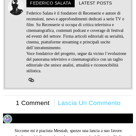
FEDERICO SALATA
LATEST POSTS
Federico Salata è il fondatore di Recenserie e autore di
recensioni, news e approfondimenti dedicati a serie TV e
film. Su Recenserie si occupa di critica televisiva e
cinematografica, contenuti podcast e coverage di festival
ed eventi del settore. Firma articoli editoriali su serialità,
cinema, piattaforme streaming e principali uscite
dell’intrattenimento.
Voce fondatrice del progetto, segue da vicino l’evoluzione
del panorama televisivo e cinematografico con un taglio
editoriale che unisce analisi, attualità e riconoscibilità
stilistica.
1 Comment
Lascia Un Commento
Davide
05/01/2020 alle 01:13
ha
detto:
Siccome mi è piaciuta Messiah, spezzo una lancia a suo favore.