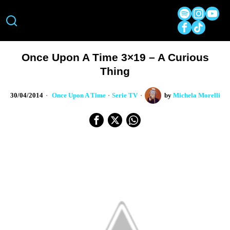
Once Upon A Time 3×19 – A Curious
Thing
30/04/2014
Once Upon A Time
·
Serie TV
by
Michela Morelli