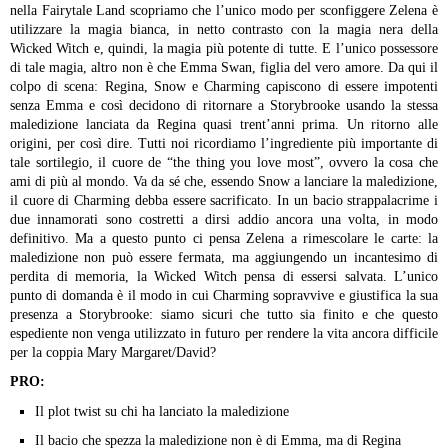
nella Fairytale Land scopriamo che l’unico modo per sconfiggere Zelena è
utilizzare la magia bianca, in netto contrasto con la magia nera della
Wicked Witch e, quindi, la magia più potente di tutte. E l’unico possessore
di tale magia, altro non è che Emma Swan, figlia del vero amore. Da qui il
colpo di scena: Regina, Snow e Charming capiscono di essere impotenti
senza Emma e così decidono di ritornare a Storybrooke usando la stessa
maledizione lanciata da Regina quasi trent’anni prima. Un ritorno alle
origini, per così dire. Tutti noi ricordiamo l’ingrediente più importante di
tale sortilegio, il cuore de “the thing you love most”, ovvero la cosa che
ami di più al mondo. Va da sé che, essendo Snow a lanciare la maledizione,
il cuore di Charming debba essere sacrificato. In un bacio strappalacrime i
due innamorati sono costretti a dirsi addio ancora una volta, in modo
definitivo. Ma a questo punto ci pensa Zelena a rimescolare le carte: la
maledizione non può essere fermata, ma aggiungendo un incantesimo di
perdita di memoria, la Wicked Witch pensa di essersi salvata. L’unico
punto di domanda è il modo in cui Charming sopravvive e giustifica la sua
presenza a Storybrooke: siamo sicuri che tutto sia finito e che questo
espediente non venga utilizzato in futuro per rendere la vita ancora difficile
per la coppia Mary Margaret/David?
PRO:
Il plot twist su chi ha lanciato la maledizione
Il bacio che spezza la maledizione non è di Emma, ma di Regina