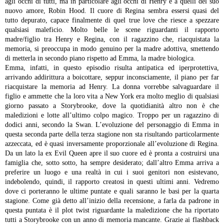
agli occhi di tutti, ma in particolare agli occhi di Henry e a quelli del suo
nuovo amore, Robin Hood. Il cuore di Regina sembra essersi quasi del
tutto depurato, capace finalmente di quel true love che riesce a spezzare
qualsiasi maleficio. Molto belle le scene riguardanti il rapporto
madre/figlio tra Henry e Regina, con il ragazzino che, riacquistata la
memoria, si preoccupa in modo genuino per la madre adottiva, smettendo
di metterla in secondo piano rispetto ad Emma, la madre biologica.
Emma, infatti, in questo episodio risulta antipatica ed iperprotettiva,
arrivando addirittura a boicottare, seppur inconsciamente, il piano per far
riacquistare la memoria ad Henry. La donna vorrebbe salvaguardare il
figlio e ammette che la loro vita a New York era molto meglio di qualsiasi
giorno passato a Storybrooke, dove la quotidianità altro non è che
maledizioni e lotte all’ultimo colpo magico. Troppo per un ragazzino di
dodici anni, secondo la Swan. L’evoluzione del personaggio di Emma in
questa seconda parte della terza stagione non sta risultando particolarmente
azzeccata, ed è quasi inversamente proporzionale all’evoluzione di Regina.
Da un lato la ex Evil Queen apre il suo cuore ed è pronta a costruirsi una
famiglia che, sotto sotto, ha sempre desiderato; dall’altro Emma arriva a
preferire un luogo e una realtà in cui i suoi genitori non esistevano,
indebolendo, quindi, il rapporto creatosi in questi ultimi anni. Vedremo
dove ci porteranno le ultime puntate e quali saranno le basi per la quarta
stagione.
Come già detto all’inizio della recensione, a farla da padrone in
questa puntata è il plot twist riguardante la maledizione che ha riportato
tutti a Storybrooke con un anno di memoria mancante. Grazie ai flashback