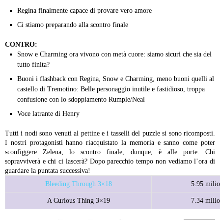
Regina finalmente capace di provare vero amore
Ci stiamo preparando alla scontro finale
CONTRO:
Snow e Charming ora vivono con metà cuore: siamo sicuri che sia del
tutto finita?
Buoni i flashback con Regina, Snow e Charming, meno buoni quelli al
castello di Tremotino: Belle personaggio inutile e fastidioso, troppa
confusione con lo sdoppiamento Rumple/Neal
Voce latrante di Henry
Tutti i nodi sono venuti al pettine e i tasselli del puzzle si sono ricomposti.
I nostri protagonisti hanno riacquistato la memoria e sanno come poter
sconfiggere Zelena; lo scontro finale, dunque, è alle porte. Chi
sopravviverà e chi ci lascerà? Dopo parecchio tempo non vediamo l’ora di
guardare la puntata successiva!
Bleeding Through 3×18
5.95 milio
A Curious Thing 3×19
7.34 milio