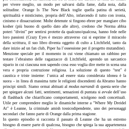
per vivere meglio, un modo per salvarsi dalla fame, dalla noia, dalla
solitudine. Orange Is The New Black toglie quella patina di serietà,
spiritualità e misticismo, propria dell’Alto, infarcendo il tutto con ironia,
cinismo e dissacrazione. Molte detenute si fingono ebree per mangiare cibo
kosher (più buono di quello dato alle altre), credono che Norma abbia
poteri “divini” per sentirsi protette da qualcuno/qualcosa, hanno fede nelle
loro passioni (Crazy Eyes è mezzo attraverso cui si esprime il miracolo
della scrittura, il suo libro diventa oggetto di culto a Litchfield, tanto da
dare inizio ad un fan club, Piper ha l’ossessione per il progetto mutandine).
Menzione speciale per il momento in cui viene chiamato un rabbino per
testare l’ebraismo delle ragazzacce di Litchfield, aprendo un sarcastico
sipario in cui ciascuna non sapendo cosa esso voglia dire mette in scena una
vera e propria costruzione religiosa. La soluzione di questo “test” è
caustica e triste insieme: l’unica ad essere stata considerata idonea è la
suora – in linea di massima tutte le religioni discendenti da Abramo hanno
principi simili.
Siamo ormai abituati al
modus
narrandi
di questa serie che
per spiegare alcuni fatti, sentimenti, sensazioni di puntata si avvale dell’uso
di flashback che chiarificano comportamenti, sciolgono nodi concettuali.
Utile per comprendere meglio le dinamiche interne a “Where My Dreidel
At” è Leanne, la criminale amish tossicodipendente, uno dei personaggi
secondari che fanno parte di Orange dalla prima stagione.
In questo episodio si racconta il passato di Leanne che ha un estremo
bisogno di essere parte di qualcosa, bisogno che spiega la sua appartenenza