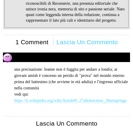
riconoscibili di Recenserie, una presenza editoriale che
unisce ironia nera, memoria di sito e passione seriale. Nato
quasi come leggenda interna della redazione, continua a
rappresentare il lato più cult e identitario del progetto.
1 Comment
Lascia Un Commento
alan
30/06/2015 alle 14:33
ha
detto:
una precisazione: leanne non è fuggita per andare a londra; ai
giovani amish è concesso un perido di "prova" nel mondo esterno
prima del battesimo (che avviene in età adulta) e l'ingresso ufficiale
nella comunità
vedi qui:
https://it.wikipedia.org/wiki/Amish#L.27adolescenza:_Rumspringa
Lascia Un Commento