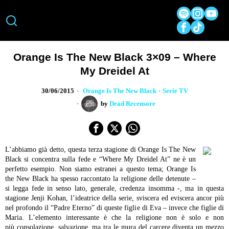
Orange Is The New Black 3×09 – Where
My Dreidel At
30/06/2015
Orange Is The New Black
·
Serie TV
by
Dead Recensore
L’abbiamo già detto, questa terza stagione di Orange Is The New
Black si concentra sulla fede e “Where My Dreidel At” ne è un
perfetto esempio. Non siamo estranei a questo tema; Orange Is
the New Black ha spesso raccontato la religione delle detenute –
si legga fede in senso lato, generale, credenza insomma -, ma in questa
stagione Jenji Kohan, l’ideatrice della serie, sviscera ed eviscera ancor più
nel profondo il “Padre Eterno” di queste figlie di Eva – invece che figlie di
Maria. L’elemento interessante è che la religione non è solo e non
più consolazione, salvazione, ma tra le mura del carcere diventa un mezzo