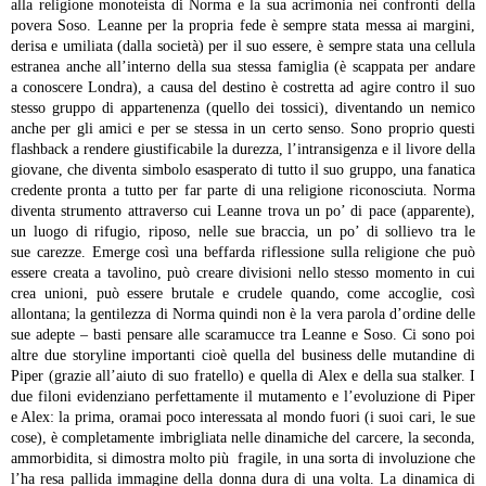
alla religione monoteista di Norma e la sua acrimonia nei confronti della
povera Soso.
Leanne per la propria fede è sempre stata messa ai margini,
derisa e umiliata (dalla società) per il suo essere, è sempre stata una cellula
estranea anche all’interno della sua stessa famiglia (è scappata per andare
a conoscere Londra), a causa del destino è costretta ad agire contro il suo
stesso gruppo di appartenenza (quello dei tossici), diventando un nemico
anche per gli amici e per se stessa in un certo senso. Sono proprio questi
flashback a rendere giustificabile la durezza, l’intransigenza e il livore della
giovane, che diventa simbolo esasperato di tutto il suo gruppo, una fanatica
credente pronta a tutto per far parte di una religione riconosciuta. Norma
diventa strumento attraverso cui Leanne trova un po’ di pace (apparente),
un luogo di rifugio, riposo, nelle sue braccia, un po’ di sollievo tra le
sue carezze. Emerge così una beffarda riflessione sulla religione che può
essere creata a tavolino, può creare divisioni nello stesso momento in cui
crea unioni, può essere brutale e crudele quando, come accoglie, così
allontana; la gentilezza di Norma quindi non è la vera parola d’ordine delle
sue adepte – basti pensare alle scaramucce tra Leanne e Soso.
Ci sono poi
altre due storyline importanti cioè quella del business delle mutandine di
Piper (grazie all’aiuto di suo fratello) e quella di Alex e della sua stalker. I
due filoni evidenziano perfettamente il mutamento e l’evoluzione di Piper
e Alex: la prima, oramai poco interessata al mondo fuori (i suoi cari, le sue
cose), è completamente imbrigliata nelle dinamiche del carcere, la seconda,
ammorbidita, si dimostra molto più fragile, in una sorta di involuzione che
l’ha resa pallida immagine della donna dura di una volta. La dinamica di