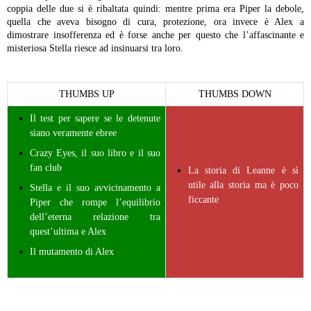
coppia delle due si è ribaltata quindi: mentre prima era Piper la debole,
quella che aveva bisogno di cura, protezione, ora invece è Alex a
dimostrare insofferenza ed è forse anche per questo che l’affascinante e
misteriosa Stella riesce ad insinuarsi tra loro.
THUMBS UP
THUMBS DOWN
Il test per sapere se le detenute
siano veramente ebree
Crazy Eyes, il suo libro e il suo
fan club
La storia di Leanne è sì
utile alla storia ma è poco
Stella e il suo avvicinamento a
ficcante
Piper che rompe l’equilibrio
dell’eterna relazione tra
quest’ultima e Alex
Il mutamento di Alex