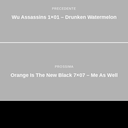
PRECEDENTE
Wu Assassins 1×01 – Drunken Watermelon
PROSSIMA
Orange Is The New Black 7×07 – Me As Well