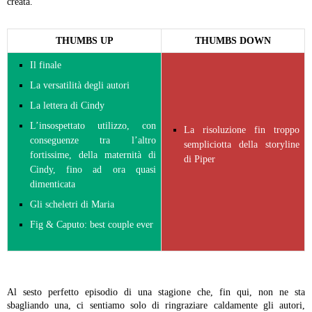
creata.
THUMBS UP
THUMBS DOWN
Il finale
La versatilità degli autori
La lettera di Cindy
L’insospettato utilizzo, con
La risoluzione fin troppo
conseguenze tra l’altro
sempliciotta della storyline
fortissime, della maternità di
di Piper
Cindy, fino ad ora quasi
dimenticata
Gli scheletri di Maria
Fig & Caputo: best couple ever
Al sesto perfetto episodio di una stagione che, fin qui, non ne sta
sbagliando una, ci sentiamo solo di ringraziare caldamente gli autori,