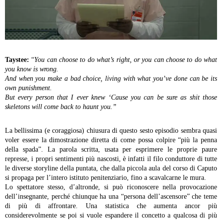
Taystee:
“
You can choose to do what’s right, or you can choose to do what
you know is wrong.
And when you make a bad choice, living with what you’ve done can be its
own punishment.
But every person that I ever knew ‘Cause you can be sure as shit those
skeletons will come back to haunt you.”
La bellissima (e coraggiosa) chiusura di questo sesto episodio sembra quasi
voler essere la dimostrazione diretta di come possa colpire “più la penna
della spada”. La parola scritta, usata per esprimere le proprie paure
represse, i propri sentimenti più nascosti, è infatti il filo conduttore di tutte
le diverse storyline della puntata, che dalla piccola aula del corso di Caputo
si propaga per l’intero istituto penitenziario, fino a scavalcarne le mura.
Lo spettatore stesso, d’altronde, si può riconoscere nella provocazione
dell’insegnante, perché chiunque ha una “persona dell’ascensore” che teme
di più di affrontare. Una statistica che aumenta ancor più
considerevolmente se poi si vuole espandere il concetto a qualcosa di più