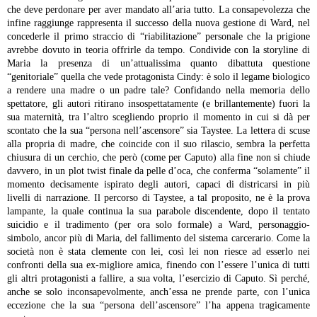
che deve perdonare per aver mandato all’aria tutto. La consapevolezza che
infine raggiunge rappresenta il successo della nuova gestione di Ward, nel
concederle il primo straccio di “riabilitazione” personale che la prigione
avrebbe dovuto in teoria offrirle da tempo.
Condivide con la storyline di
Maria la presenza di un’attualissima quanto dibattuta questione
“genitoriale” quella che vede protagonista Cindy: è solo il legame biologico
a rendere una madre o un padre tale? Confidando nella memoria dello
spettatore, gli autori ritirano insospettatamente (e brillantemente) fuori la
sua maternità, tra l’altro scegliendo proprio il momento in cui si dà per
scontato che la sua “persona nell’ascensore” sia Taystee. La lettera di scuse
alla propria di madre, che coincide con il suo rilascio, sembra la perfetta
chiusura di un cerchio, che però (come per Caputo) alla fine non si chiude
davvero, in un plot twist finale da pelle d’oca, che conferma “solamente” il
momento decisamente ispirato degli autori, capaci di districarsi in più
livelli di narrazione.
Il percorso di Taystee, a tal proposito, ne è la prova
lampante, la quale continua la sua parabole discendente, dopo il tentato
suicidio e il tradimento (per ora solo formale) a Ward, personaggio-
simbolo, ancor più di Maria, del fallimento del sistema carcerario. Come la
società non è stata clemente con lei, così lei non riesce ad esserlo nei
confronti della sua ex-migliore amica, finendo con l’essere l’unica di tutti
gli altri protagonisti a fallire, a sua volta, l’esercizio di Caputo. Sì perché,
anche se solo inconsapevolmente, anch’essa ne prende parte, con l’unica
eccezione che la sua “persona dell’ascensore” l’ha appena tragicamente