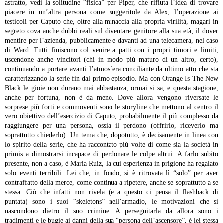
astratto, vedi la solitudine “fisica” per Piper, che rifiuta l’idea di trovare
piacere in un’altra persona come suggeritole da Alex; l’operazione ai
testicoli per Caputo che, oltre alla minaccia alla propria virilità, magari in
segreto cova anche dubbi reali sul diventare genitore alla sua età; il dover
mentire per l’azienda, pubblicamente e davanti ad una telecamera, nel caso
di Ward. Tutti finiscono col venire a patti con i propri timori e limiti,
uscendone anche vincitori (chi in modo più maturo di un altro, certo),
continuando a portare avanti l’atmosfera conciliante da ultimo atto che sta
caratterizzando la serie fin dal primo episodio.
Ma con Orange Is The New
Black le gioie non durano mai abbastanza, ormai si sa, e questa stagione,
anche per fortuna, non è da meno. Dove allora vengono riversate le
sorprese più forti e commoventi sono le storyline che mettono al centro il
vero obiettivo dell’esercizio di Caputo, probabilmente il più complesso da
raggiungere per una persona, ossia il perdono (offrirlo, riceverlo ma
soprattutto chiederlo). Un tema che, dopotutto, è decisamente in linea con
lo spirito della serie, che ha raccontato più volte di come sia la società in
primis a dimostrarsi incapace di perdonare le colpe altrui.
A farlo subito
presente, non a caso, è Maria Ruiz, la cui esperienza in prigione ha regalato
solo eventi terribili. Lei che, in fondo, si è ritrovata lì “solo” per aver
contraffatto della merce, come continua a ripetere, anche se soprattutto a se
stessa. Ciò che infatti non rivela (e a questo ci pensa il flashback di
puntata) sono i suoi “skeletons” nell’armadio, le motivazioni che si
nascondono dietro il suo crimine. A perseguitarla da allora sono i
tradimenti e le bugie ai danni della sua “persona dell’ascensore”, è lei stessa