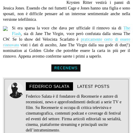
Krysten Ritter vestirà i panni di
Jessica Jones. Essendo che nei fumetti Cage e Jones hanno una figlia e sono
sposati, non è difficile pensare ad un interesse sentimentale anche nella
versione telefilmica.
Si era sparsa la voce che dava per ufficiale il rinnovo sia di
The
Flash
, sia di Jane The Virgin, voce però confutata dalla stessa The
CW. Se lo show del Velocista Scarlatto è
praticamente certo di essere
rinnovato
visti i dati di ascolto, Jane The Virgin dalla sua gode di due(!)
nomination ai Golden Globe che potrebbe essere la carta in più per il
rinnovo. Appena avremo conferme sarete i primi a saperlo.
RECENEWS
FEDERICO SALATA
LATEST POSTS
Federico Salata è il fondatore di Recenserie e autore di
recensioni, news e approfondimenti dedicati a serie TV e
film. Su Recenserie si occupa di critica televisiva e
cinematografica, contenuti podcast e coverage di festival
ed eventi del settore. Firma articoli editoriali su serialità,
cinema, piattaforme streaming e principali uscite
dell’intrattenimento.