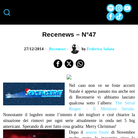
Recenews – N°47
27/12/2014
Recenews
by
Federico Salata
Nel caso non ve ne foste accorti
Natale è appena passato ma anche noi
di Recenserie vi abbiamo lasciato
qualcosa sotto l’albero:
The Serial
Reaper – Il Mietitore Seriale
.
Nonostante il lugubre nome l’intento è dei migliori e cioè chiarire la
situazione dei rinnovi per ogni serie attualmente in onda nei 5 big
americani. Sperando di aver fatto cosa gradita: Merry Christmas!
Dopo il
season finale
di Novembre