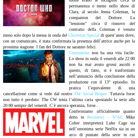
molte erano le incognite circa la
permanenza o meno nello show di
Clara, al secolo Jenna Coleman, la
companion del Dottore. La
“tensione” circa il rinnovo del
contratto della Coleman è venuto
meno solo dopo la messa in onda del
Christmas Special
di quest’anno dove,
con un comunicato, è stata confermata la presenza dell’attrice anche per la
prossima stagione. I fan del Dottore ne saranno felici.
Constantine
non ha una vita facile.
Lo show in onda il venerdi alle 22:00
non ha mai avuto grossi ascolti e
questo, di fatto, si è trasformato
nell’annuncio della conclusione della
produzione con il 13° episodio. In
pratica l’equivalente di una
cancellazione come si vede dal nostro
The Serial Reaper
. Tuttavia forse
non tutto è perduto: The CW tenta l’ultima carta spostando la serie alle
20:00 sempre del venerdi. C’è ancora speranza, forse…
Confermiamo ufficialmente quanto
detto in
Recenews – N°44
: Mike
Colter interpreterà Luke Cage sia
nell’omonima serie Netflix sia in un
arco di puntate della serie in cui