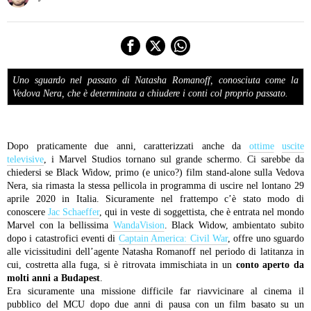
Uno sguardo nel passato di Natasha Romanoff, conosciuta come la
Vedova Nera, che è determinata a chiudere i conti col proprio passato.
Dopo praticamente due anni, caratterizzati anche da
ottime
uscite
televisive
, i Marvel Studios tornano sul grande schermo. Ci sarebbe da
chiedersi se Black Widow, primo (e unico?) film stand-alone sulla Vedova
Nera, sia rimasta la stessa pellicola in programma di uscire nel lontano 29
aprile 2020 in Italia. Sicuramente nel frattempo c’è stato modo di
conoscere
Jac Schaeffer
, qui in veste di soggettista, che è entrata nel mondo
Marvel con la bellissima
WandaVision
. Black Widow, ambientato subito
dopo i catastrofici eventi di
Captain America: Civil War
, offre uno sguardo
alle vicissitudini dell’agente Natasha Romanoff nel periodo di latitanza in
cui, costretta alla fuga, si è ritrovata immischiata in un
conto aperto da
molti anni a Budapest
.
Era sicuramente una missione difficile far riavvicinare al cinema il
pubblico del MCU dopo due anni di pausa con un film basato su un