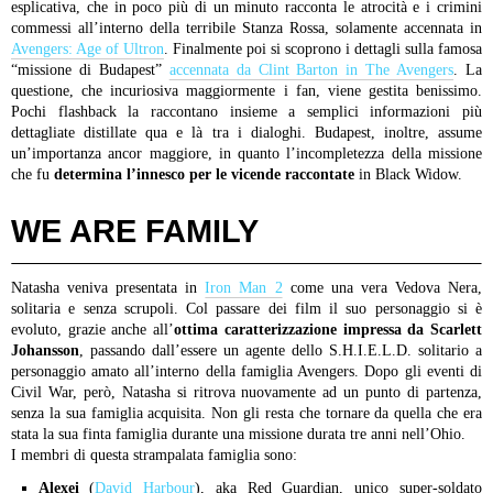
esplicativa, che in poco più di un minuto racconta le atrocità e i crimini
commessi all’interno della terribile Stanza Rossa, solamente accennata in
Avengers: Age of Ultron
. Finalmente poi si scoprono i dettagli sulla famosa
“missione di Budapest”
accennata da Clint Barton in The Avengers
. La
questione, che incuriosiva maggiormente i fan, viene gestita benissimo.
Pochi flashback la raccontano insieme a semplici informazioni più
dettagliate distillate qua e là tra i dialoghi. Budapest, inoltre, assume
un’importanza ancor maggiore, in quanto l’incompletezza della missione
che fu
determina l’innesco per le vicende raccontate
in Black Widow.
WE ARE FAMILY
Natasha veniva presentata in
Iron Man 2
come una vera Vedova Nera,
solitaria e senza scrupoli. Col passare dei film il suo personaggio si è
evoluto, grazie anche all’
ottima caratterizzazione impressa da Scarlett
Johansson
, passando dall’essere un agente dello S.H.I.E.L.D. solitario a
personaggio amato all’interno della famiglia Avengers. Dopo gli eventi di
Civil War, però, Natasha si ritrova nuovamente ad un punto di partenza,
senza la sua famiglia acquisita. Non gli resta che tornare da quella che era
stata la sua finta famiglia durante una missione durata tre anni nell’Ohio.
I membri di questa strampalata famiglia sono:
Alexei
(
David Harbour
), aka Red Guardian, unico super-soldato