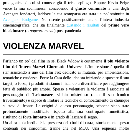
protagonista di cui si conosce già il triste epilogo. Eppure Kevin Feige
vince la sua scommessa, concedendo il
giusto commiato
a una degli
Avengers fondatori, laddove la sua scomparsa era stata un po’ sminuita in
Avengers: Endgame
. Ne risente positivamente anche l’intera industria
cinematografica, che sta finalmente
gustando i risultati
del
primo vero
blockbuster
(o
popcorn movie
) post-pandemia.
VIOLENZA MARVEL
Parlando un po’ del film in sé, Black Widow è certamente
il più violento
film dell’intero Marvel Cinematic Universe
. L’impressione è quella di
star assistendo a uno dei film Fox dedicato ai mutanti, per ambientazioni,
tematiche e crudezza. Forse la Casa delle idee sta iniziando a spostare il suo
target, o forse, i prodotti si stanno iniziando a diversificare per raggiungere
fette di pubblico più ampie. Spesso e volentieri la violenza è associata al
personaggio di
Taskmaster
, villain misterioso (dato il suo iconico
travestimento) e capace di imitare le tecniche di combattimento di chiunque
si trovi di fronte. Le origini di questo personaggio, sebbene siano state
profondamente modificate rispetto alla sua controparte fumettistica,
risultano di
forte impatto
e in grado di lasciare il segno.
Un altra nota inedita è la presenza dei
titoli di testa
, storicamente spesso
contenuti nei cinecomic, tranne che nel MCU. Una sequenza molto