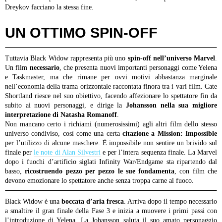
Dreykov facciano la stessa fine.
UN OTTIMO SPIN-OFF
Tuttavia Black Widow rappresenta più uno
spin-off nell’universo Marvel
.
Un film
necessario
, che presenta nuovi importanti personaggi come Yelena
e Taskmaster, ma che rimane per ovvi motivi abbastanza marginale
nell’economia della trama orizzontale raccontata finora tra i vari film. Cate
Shortland riesce nel suo obiettivo, facendo affezionare lo spettatore fin da
subito ai nuovi personaggi, e dirige la
Johansson nella sua migliore
interpretazione di Natasha Romanoff
.
Non mancano certo i richiami (numerosissimi) agli altri film dello stesso
universo condiviso, così come una certa
citazione a Mission: Impossible
per l’utilizzo di alcune maschere. È impossibile non sentire un brivido sul
finale per
le note di Alan Silvestri
e per l’intera sequenza finale. La Marvel
dopo i fuochi d’artificio siglati Infinity War/Endgame sta ripartendo dal
basso,
ricostruendo pezzo per pezzo le sue fondamenta
, con film che
devono emozionare lo spettatore anche senza troppa carne al fuoco.
Black Widow è una
boccata d’aria fresca
. Arriva dopo il tempo necessario
a smaltire il gran finale della Fase 3 e inizia a muovere i primi passi con
l’introduzione di Yelena. La Johansson saluta il suo amato personaggio