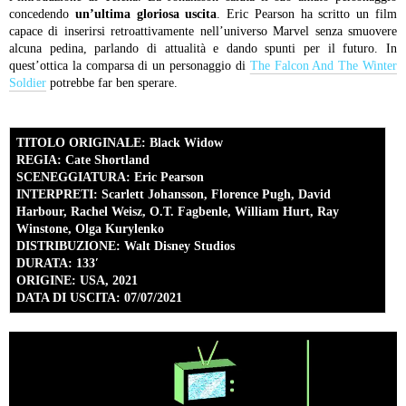
concedendo
un’ultima gloriosa uscita
. Eric Pearson ha scritto un film
capace di inserirsi retroattivamente nell’universo Marvel senza smuovere
alcuna pedina, parlando di attualità e dando spunti per il futuro. In
quest’ottica la comparsa di un personaggio di
The Falcon And The Winter
Soldier
potrebbe far ben sperare.
TITOLO ORIGINALE: Black Widow
REGIA: Cate Shortland
SCENEGGIATURA: Eric Pearson
INTERPRETI: Scarlett Johansson, Florence Pugh, David
Harbour, Rachel Weisz, O.T. Fagbenle, William Hurt, Ray
Winstone, Olga Kurylenko
DISTRIBUZIONE: Walt Disney Studios
DURATA: 133′
ORIGINE: USA, 2021
DATA DI USCITA: 07/07/2021