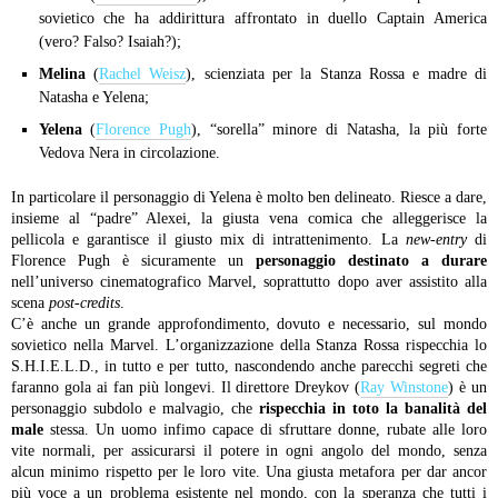
sovietico che ha addirittura affrontato in duello Captain America
(vero? Falso? Isaiah?);
Melina
(
Rachel Weisz
), scienziata per la Stanza Rossa e madre di
Natasha e Yelena;
Yelena
(
Florence Pugh
), “sorella” minore di Natasha, la più forte
Vedova Nera in circolazione.
In particolare il personaggio di Yelena è molto ben delineato. Riesce a dare,
insieme al “padre” Alexei, la giusta vena comica che alleggerisce la
pellicola e garantisce il giusto mix di intrattenimento. La
new-entry
di
Florence Pugh è sicuramente un
personaggio destinato a durare
nell’universo cinematografico Marvel, soprattutto dopo aver assistito alla
scena
post-credits
.
C’è anche un grande approfondimento, dovuto e necessario, sul mondo
sovietico nella Marvel. L’organizzazione della Stanza Rossa rispecchia lo
S.H.I.E.L.D., in tutto e per tutto, nascondendo anche parecchi segreti che
faranno gola ai fan più longevi. Il direttore Dreykov (
Ray Winstone
) è un
personaggio subdolo e malvagio, che
rispecchia in toto la banalità del
male
stessa. Un uomo infimo capace di sfruttare donne, rubate alle loro
vite normali, per assicurarsi il potere in ogni angolo del mondo, senza
alcun minimo rispetto per le loro vite. Una giusta metafora per dar ancor
più voce a un problema esistente nel mondo, con la speranza che tutti i