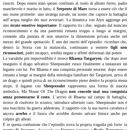
riusciti. Dopo essere stato spesso confinato al ruolo di alleato ferito, padre
manchevole e marito in lutto, il
Serpente di Mare
torna a essere ciò che il
suo nome promette: uno stratega navale, un uomo che capisce la battaglia
sull’acqua meglio dei suoi avversari. La dinamica con Alyn aggiunge poi
uno
strato emotivo importante
. Il rapporto tra i due, segnato dal mancato
riconoscimento e da una paternità rimasta troppo a lungo ai margini,
consente alla puntata di non smarrire la dimensione privata anche nel
mezzo del grande spettacolo. È uno dei meriti dell’episodio: ricordare che,
dentro la Storia con la maiuscola, continuano a esistere
figli non
riconosciuti
, padri incapaci, eredità negate e affetti deformati dal potere.
La variabile più imprevedibile è invece
Rhaena Targaryen
, che dopo aver
inseguito il drago selvatico Sheepstealer riesce finalmente a instaurare un
legame con lui. Per Rhaena è una conquista personale enorme: dopo essere
rimasta a lungo ai margini della mitologia familiare dei Targaryen, priva di
un drago e quindi priva di un riconoscimento pieno dentro la propria stessa
stirpe, il legame con
Sheepstealer
rappresenta una forma di nascita
simbolica. Ma House Of The Dragon
non concede mai una conquista
senza presentarne il costo
. L’arrivo di Rhaena sul campo di battaglia,
invece di risolvere lo scontro, introduce ulteriore caos. Sheepstealer non è
una macchina da guerra addestrata, il rapporto con la sua nuova cavaliera è
ancora
acerbo
e il fuoco che avrebbe dovuto salvare finisce anche per
colpire gli alleati.
È in questa confusione che l’episodio trova la propria tragedia più forte: la