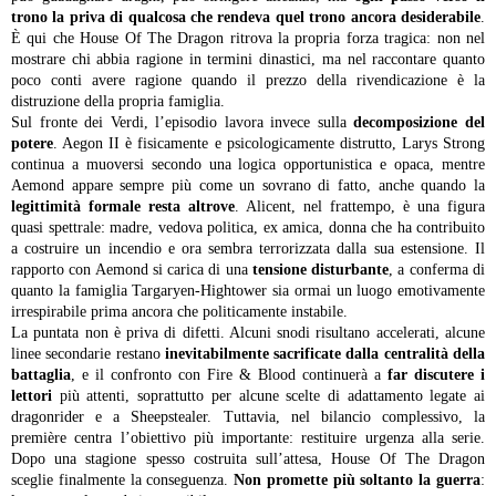
trono la priva di qualcosa che rendeva quel trono ancora desiderabile
.
È qui che House Of The Dragon ritrova la propria forza tragica: non nel
mostrare chi abbia ragione in termini dinastici, ma nel raccontare quanto
poco conti avere ragione quando il prezzo della rivendicazione è la
distruzione della propria famiglia.
Sul fronte dei Verdi, l’episodio lavora invece sulla
decomposizione del
potere
. Aegon II è fisicamente e psicologicamente distrutto, Larys Strong
continua a muoversi secondo una logica opportunistica e opaca, mentre
Aemond appare sempre più come un sovrano di fatto, anche quando la
legittimità formale resta altrove
. Alicent, nel frattempo, è una figura
quasi spettrale: madre, vedova politica, ex amica, donna che ha contribuito
a costruire un incendio e ora sembra terrorizzata dalla sua estensione. Il
rapporto con Aemond si carica di una
tensione disturbante
, a conferma di
quanto la famiglia Targaryen-Hightower sia ormai un luogo emotivamente
irrespirabile prima ancora che politicamente instabile.
La puntata non è priva di difetti. Alcuni snodi risultano accelerati, alcune
linee secondarie restano
inevitabilmente sacrificate dalla centralità della
battaglia
, e il confronto con Fire & Blood continuerà a
far discutere i
lettori
più attenti, soprattutto per alcune scelte di adattamento legate ai
dragonrider e a Sheepstealer. Tuttavia, nel bilancio complessivo, la
première centra l’obiettivo più importante: restituire urgenza alla serie.
Dopo una stagione spesso costruita sull’attesa, House Of The Dragon
sceglie finalmente la conseguenza.
Non promette più soltanto la guerra
: