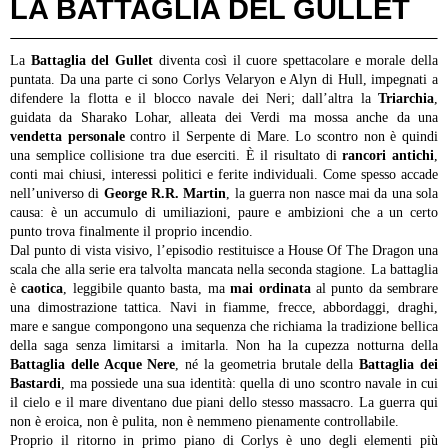
LA BATTAGLIA DEL GULLET
La
Battaglia del Gullet
diventa così il cuore spettacolare e morale della
puntata. Da una parte ci sono Corlys Velaryon e Alyn di Hull, impegnati a
difendere la flotta e il blocco navale dei Neri; dall’altra la
Triarchia
,
guidata da Sharako Lohar, alleata dei Verdi ma mossa anche da una
vendetta personale
contro il Serpente di Mare. Lo scontro non è quindi
una semplice collisione tra due eserciti. È il risultato di
rancori antichi
,
conti mai chiusi, interessi politici e ferite individuali. Come spesso accade
nell’universo di
George R.R. Martin
, la guerra non nasce mai da una sola
causa: è un accumulo di umiliazioni, paure e ambizioni che a un certo
punto trova finalmente il proprio incendio.
Dal punto di vista visivo, l’episodio restituisce a House Of The Dragon una
scala che alla serie era talvolta mancata nella seconda stagione. La battaglia
è
caotica
, leggibile quanto basta, ma
mai ordinata
al punto da sembrare
una dimostrazione tattica. Navi in fiamme, frecce, abbordaggi, draghi,
mare e sangue compongono una sequenza che richiama la tradizione bellica
della saga senza limitarsi a imitarla. Non ha la cupezza notturna della
Battaglia delle Acque Nere
, né la geometria brutale della
Battaglia dei
Bastardi
, ma possiede una sua identità: quella di uno scontro navale in cui
il cielo e il mare diventano due piani dello stesso massacro. La guerra qui
non è eroica, non è pulita, non è nemmeno pienamente controllabile.
Proprio il ritorno in primo piano di Corlys è uno degli elementi più