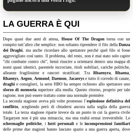
pagano ancora una volta i figli.
LA GUERRA È QUI
Dopo quasi due anni di attesa,
House Of The Dragon
torna con un
compito tutt’altro che semplice: non soltanto riprendere il filo della
Danza
dei Draghi
, ma anche ricordare allo spettatore perché quel filo si fosse
aggrovigliato così tanto. Il problema, del resto, non è mai stato solo capire
“chi combatte contro chi”, bensì riuscire a orientarsi dentro una mappa di
nomi quasi identici, parentele incrociate, titoli nobiliari, cariche politiche,
alleanze fragilissime e rancori stratificati. Tra
Rhaenyra
,
Rhaena
,
Rhaenys
,
Aegon
,
Aemond
,
Daemon
,
Jacaerys
e tutto il corredo di casate,
draghi
e consiglieri, la serie HBO ha sempre richiesto allo spettatore uno
sforzo di memoria
superiore alla media. Questo ritorno, proprio per tale
ragione, non può essere trattato come una normale première.
La seconda stagione aveva più volte promesso l’
esplosione definitiva del
conflitto
, scegliendo però di chiudersi ancora sulla soglia della guerra
totale. La terza stagione riparte invece da un punto in cui la guerra civile
Targaryen non è più una minaccia, ma una realtà ormai irreversibile. Le
schermaglie politiche
, i
lutti personali
e le
incomprensioni
familiari
delle prime due stagioni hanno lasciato spazio a una guerra aperta, dove