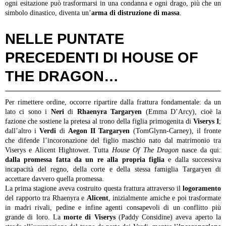
ogni esitazione può trasformarsi in una condanna e ogni drago, più che un
simbolo dinastico, diventa un’
arma di distruzione di massa
.
NELLE PUNTATE
PRECEDENTI DI HOUSE OF
THE DRAGON…
Per rimettere ordine, occorre ripartire dalla frattura fondamentale: da un
lato ci sono i
Neri
di
Rhaenyra Targaryen
(Emma D’Arcy), cioè la
fazione che sostiene la pretesa al trono della figlia primogenita di
Viserys I
;
dall’altro i
Verdi
di
Aegon II Targaryen
(TomGlynn-Carney), il fronte
che difende l’incoronazione del figlio maschio nato dal matrimonio tra
Viserys e Alicent Hightower. Tutta
House Of The Dragon
nasce da qui:
dalla promessa fatta da un re alla propria figlia
e dalla successiva
incapacità del regno, della corte e della stessa famiglia Targaryen di
accettare davvero quella promessa.
La prima stagione aveva costruito questa frattura attraverso il
logoramento
del rapporto tra Rhaenyra e
Alicent
, inizialmente amiche e poi trasformate
in madri rivali, pedine e infine agenti consapevoli di un conflitto più
grande di loro. La
morte di Viserys
(Paddy Considine) aveva aperto la