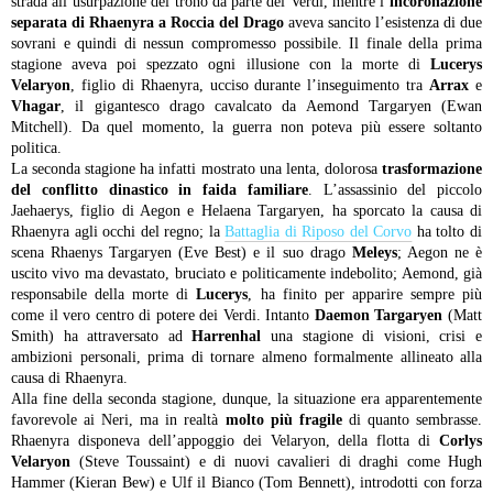
strada all’usurpazione del trono da parte dei Verdi, mentre l’
incoronazione
separata di Rhaenyra a Roccia del Drago
aveva sancito l’esistenza di due
sovrani e quindi di nessun compromesso possibile. Il finale della prima
stagione aveva poi spezzato ogni illusione con la morte di
Lucerys
Velaryon
, figlio di Rhaenyra, ucciso durante l’inseguimento tra
Arrax
e
Vhagar
, il gigantesco drago cavalcato da Aemond Targaryen (Ewan
Mitchell). Da quel momento, la guerra non poteva più essere soltanto
politica.
La seconda stagione ha infatti mostrato una lenta, dolorosa
trasformazione
del conflitto dinastico in faida familiare
. L’assassinio del piccolo
Jaehaerys, figlio di Aegon e Helaena Targaryen, ha sporcato la causa di
Rhaenyra agli occhi del regno; la
Battaglia di Riposo del Corvo
ha tolto di
scena Rhaenys Targaryen (Eve Best) e il suo drago
Meleys
; Aegon ne è
uscito vivo ma devastato, bruciato e politicamente indebolito; Aemond, già
responsabile della morte di
Lucerys
, ha finito per apparire sempre più
come il vero centro di potere dei Verdi. Intanto
Daemon Targaryen
(Matt
Smith) ha attraversato ad
Harrenhal
una stagione di visioni, crisi e
ambizioni personali, prima di tornare almeno formalmente allineato alla
causa di Rhaenyra.
Alla fine della seconda stagione, dunque, la situazione era apparentemente
favorevole ai Neri, ma in realtà
molto più fragile
di quanto sembrasse.
Rhaenyra disponeva dell’appoggio dei Velaryon, della flotta di
Corlys
Velaryon
(Steve Toussaint) e di nuovi cavalieri di draghi come Hugh
Hammer (Kieran Bew) e Ulf il Bianco (Tom Bennett), introdotti con forza