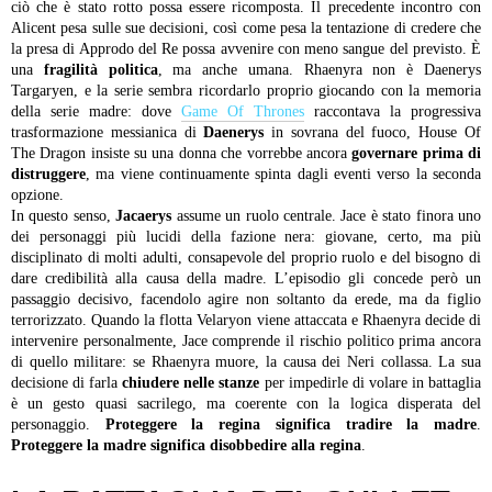
ciò che è stato rotto possa essere ricomposta. Il precedente incontro con
Alicent pesa sulle sue decisioni, così come pesa la tentazione di credere che
la presa di Approdo del Re possa avvenire con meno sangue del previsto. È
una
fragilità politica
, ma anche umana. Rhaenyra non è Daenerys
Targaryen, e la serie sembra ricordarlo proprio giocando con la memoria
della serie madre: dove
Game Of Thrones
raccontava la progressiva
trasformazione messianica di
Daenerys
in sovrana del fuoco, House Of
The Dragon insiste su una donna che vorrebbe ancora
governare prima di
distruggere
, ma viene continuamente spinta dagli eventi verso la seconda
opzione.
In questo senso,
Jacaerys
assume un ruolo centrale. Jace è stato finora uno
dei personaggi più lucidi della fazione nera: giovane, certo, ma più
disciplinato di molti adulti, consapevole del proprio ruolo e del bisogno di
dare credibilità alla causa della madre. L’episodio gli concede però un
passaggio decisivo, facendolo agire non soltanto da erede, ma da figlio
terrorizzato. Quando la flotta Velaryon viene attaccata e Rhaenyra decide di
intervenire personalmente, Jace comprende il rischio politico prima ancora
di quello militare: se Rhaenyra muore, la causa dei Neri collassa. La sua
decisione di farla
chiudere nelle stanze
per impedirle di volare in battaglia
è un gesto quasi sacrilego, ma coerente con la logica disperata del
personaggio.
Proteggere la regina significa tradire la madre
.
Proteggere la madre significa disobbedire alla regina
.