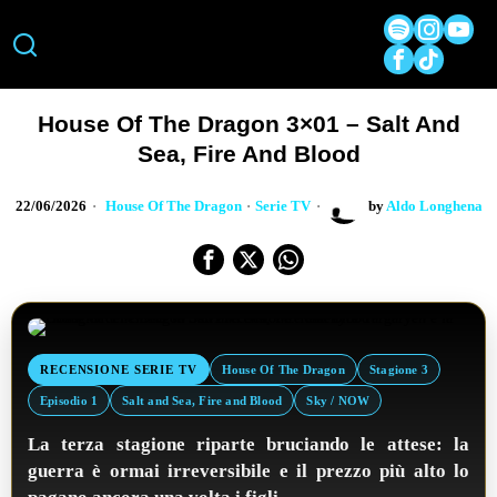
House Of The Dragon 3×01 – Salt And
Sea, Fire And Blood
22/06/2026
House Of The Dragon
·
Serie TV
by
Aldo Longhena
RECENSIONE SERIE TV
House Of The Dragon
Stagione 3
Episodio 1
Salt and Sea, Fire and Blood
Sky / NOW
La terza stagione riparte bruciando le attese: la
guerra è ormai irreversibile e il prezzo più alto lo