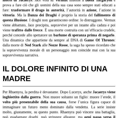
morte di Jacaerys
. Jace vola su
Vermax
insieme a
Baela Targaryen
e
prova a fare ciò che gli uomini della sua casa sono sempre stati educati a
fare:
trasformare il drago in autorità
, l’autorità in
azione
, l’azione in
vittoria
. Ma la
Danza dei Draghi
è proprio la storia del
fallimento di
questa illusione
. I draghi non garantiscono ordine: lo distruggono. Vermax
viene abbattuto, Jace precipita, sopravvive per un istante alla caduta e poi
viene
trafitto dalle frecce
. È una morte costruita con un’efficacia crudele,
perché concede allo spettatore un
barlume di speranza prima di negarlo
.
Una dinamica che appartiene da sempre al DNA di
Game Of Thrones
:
dalla morte di
Ned Stark
alle
Nozze Rosse
, la saga ha spesso ricordato che
la sopravvivenza morale di un personaggio non coincide mai con la sua
sopravvivenza narrativa.
IL DOLORE INFINITO DI UNA
MADRE
Per Rhaenyra, la perdita è devastante. Dopo Lucerys, anche
Jacaerys viene
inghiottito dalla guerra
. Non muore soltanto un figlio: muore l’erede, il
volto più presentabile della sua causa
, forse l’unica figura capace di
immaginare un futuro meno dominato dalla vendetta. La serie insiste
molto, giustamente, su questo punto. Rhaenyra può vincere una battaglia,
può guadagnare draghi, può stringere alleanze, ma
ogni passo verso il