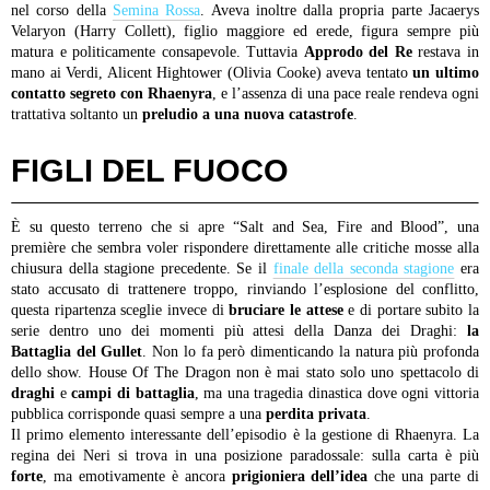
nel corso della
Semina Rossa
. Aveva inoltre dalla propria parte Jacaerys
Velaryon (Harry Collett), figlio maggiore ed erede, figura sempre più
matura e politicamente consapevole. Tuttavia
Approdo del Re
restava in
mano ai Verdi, Alicent Hightower (Olivia Cooke) aveva tentato
un ultimo
contatto segreto con Rhaenyra
, e l’assenza di una pace reale rendeva ogni
trattativa soltanto un
preludio a una nuova catastrofe
.
FIGLI DEL FUOCO
È su questo terreno che si apre “Salt and Sea, Fire and Blood”, una
première che sembra voler rispondere direttamente alle critiche mosse alla
chiusura della stagione precedente. Se il
finale della seconda stagione
era
stato accusato di trattenere troppo, rinviando l’esplosione del conflitto,
questa ripartenza sceglie invece di
bruciare le attese
e di portare subito la
serie dentro uno dei momenti più attesi della Danza dei Draghi:
la
Battaglia del Gullet
. Non lo fa però dimenticando la natura più profonda
dello show. House Of The Dragon non è mai stato solo uno spettacolo di
draghi
e
campi di battaglia
, ma una tragedia dinastica dove ogni vittoria
pubblica corrisponde quasi sempre a una
perdita privata
.
Il primo elemento interessante dell’episodio è la gestione di Rhaenyra. La
regina dei Neri si trova in una posizione paradossale: sulla carta è più
forte
, ma emotivamente è ancora
prigioniera dell’idea
che una parte di