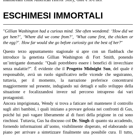
ESCHIMESI IMMORTALI
“
Gillian Washington had a curious mind. She often wondered: ‘How did we
get here?’, ‘Where did we come from?’, ‘What came first, the chicken or
the egg?’. How far would she go before curiosity got the best of her?
“
Questo terzo appuntamento stagionale si apre con un flashback che
introduce la genetista Gillian Washington di Fort Smith, ponendo
un’intrigante domanda: “Quali potrebbero essere i benefici di invecchiare
senza malattie?”. È evidente che il
Progetto Midnight Sun
, del quale è
responsabile, avrà un ruolo significativo nelle vicende che seguiranno,
tuttavia, per il momento, la narrazione preferisce concentrarsi
maggiormente sul presente, indugiando sui dettagli e sullo sviluppo della
situazione e focalizzandosi invece sul percorso intrapreso dai vari
protagonisti.
Ancora imprigionata, Wendy si trova a faticare nel mantenere il controllo
sugli altri bambini, i quali iniziano a provare gelosia nei confronti di Gus,
poiché lui può vagare liberamente al di fuori della prigione in cui sono
rinchiusi. Tuttavia, Gus ha discusso col
Dr. Singh
di quanto sta accadendo,
fornendo informazioni all’uomo, visibilmente disperato, ed elaborando un
piano per arrivare a sintetizzare finalmente una possibile cura. Il tutto,