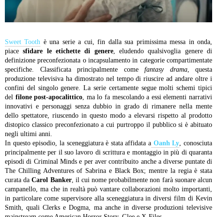
Sweet Tooth
è una serie a cui, fin dalla sua primissima messa in onda,
piace
sfidare le etichette di genere
, eludendo qualsivoglia genere di
definizione preconfezionata o incapsulamento in categorie compartimentate
specifiche. Classificata principalmente come
fantasy drama
, questa
produzione televisiva ha dimostrato nel tempo di riuscire ad andare oltre i
confini del singolo genere. La serie certamente segue molti schemi tipici
del
filone post-apocalittico
, ma lo fa mescolando a essi elementi narrativi
innovativi e personaggi senza dubbio in grado di rimanere nella mente
dello spettatore, riuscendo in questo modo a elevarsi rispetto al prodotto
distopico classico preconfezionato a cui purtroppo il pubblico si è abituato
negli ultimi anni.
In questo episodio, la sceneggiatura è stata affidata a
Oanh Ly
, conosciuta
principalmente per il suo lavoro di scrittura e montaggio in più di quaranta
episodi di Criminal Minds e per aver contribuito anche a diverse puntate di
The Chilling Adventures of Sabrina e Black Box; mentre la regia è stata
curata da
Carol Banker
, il cui nome probabilmente non farà suonare alcun
campanello, ma che in realtà può vantare collaborazioni molto importanti,
in particolare come supervisore alla sceneggiatura in diversi film di Kevin
Smith, quali Clerks e Dogma, ma anche in diverse produzioni televisive
mainstream come American Horror Story, Glee e X-Files.