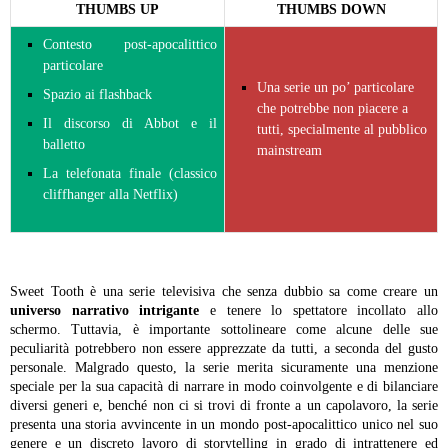
THUMBS UP
THUMBS DOWN
Contesto post-apocalittico
particolare
Una serie un po’ particolare
Spazio ai flashback
che potrebbe non piacere a
Il discorso di Abbot e il
tutti, specialmente al pubblico
balletto
mainstream
La telefonata finale (classico
cliffhanger alla Netflix)
Sweet Tooth è una serie televisiva che senza dubbio sa come creare un
universo narrativo intrigante
e tenere lo spettatore incollato allo
schermo. Tuttavia, è importante sottolineare come alcune delle sue
peculiarità potrebbero non essere apprezzate da tutti, a seconda del gusto
personale. Malgrado questo, la serie merita sicuramente una menzione
speciale per la sua capacità di narrare in modo coinvolgente e di bilanciare
diversi generi e, benché non ci si trovi di fronte a un capolavoro, la serie
presenta una storia avvincente in un mondo post-apocalittico unico nel suo
genere e un discreto lavoro di storytelling in grado di intrattenere ed