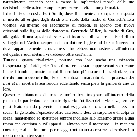
naturalmente, tenendo bene a mente le implicazioni morali delle sue
decisioni e delle azioni compiute per tenere in vita la moglie malata.
I due finiscono così a Fort Smith, dove finalmente arriva qualche risposta
in merito all’origine degli ibridi e al ruolo della madre di Gus nell’intera
vicenda. All’interno del laboratorio di ricerca, si aprono così nuovi
orizzonti sulla figura della dottoressa
Gertrude Miller
, la madre di Gus,
alla guida di una squadra di scienziati incaricata di svelare i misteri di un
villaggio nell’Artico scoperto da un dottore inglese ad inizio Novecento
dove, apparentemente, le malattie sembrerebbero non esistere e, all’interno
del quale, i suoi abitanti vivrebbero oltre cent’anni.
Tuttavia, queste rivelazioni, portano con loro anche una minaccia
inaspettata: gli ibridi, che fino ad ora erano stati rappresentati solo come
innocui bambini, mostrano qui il loro lato più oscuro. In particolare, un
ibrido uomo-coccodrillo
, Peter, sentitosi minacciato dalla presenza dei
Last Men
, mostra la sua ferocia addentando senza pietà la gamba di uno di
loro.
Questo cambiamento di tono è molto ben integrato all’interno della
puntata, in particolare per quanto riguarda l’utilizzo della violenza, sempre
giustificato quando presente ma mai esagerato o forzato nella messa in
scena. In generale, l’episodio offre una buona dose di suspense e di colpi di
scena, mantenendo lo spettatore sempre incollato allo schermo grazie a una
trama che continua a svilupparsi – almeno per il momento – in maniera
coerente, e al cui interno i personaggi continuano a crescere ed evolversi in
modo molto interessante.