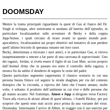
DOOMSDAY
Mentre la trama principale riguardante la quest di Gus al fianco del Dr.
Singh si sviluppa, altre sottotrame si snodano all’interno dell’episodio, in
particolare focalizzandosi sulle avventure di Becky e della coppia
Jepp/Aimee, i quali cercano di tirare avanti in questo mondo post-
apocalittico, focalizzandosi sui propri obiettivi nel tentativo di non perdere
quell’ultimo briciolo di speranza rimasto nei loro cuori.
Becky, determinata a ritrovare i suoi amici, e in particolare Gus, si ritrova
inaspettatamente a entrare a far parte di una carovana di sopravvissuti. Uno
dei ragazzi, Jordan, si rivela essere il figlio di un
Last Man
, ucciso proprio
dall’
Animal Army
che in passato era sotto il controllo della ragazza, e
mostra fin da subito il desiderio di seguire le orme del padre.
Questo particolare segmento rappresenta il classico scenario in cui una
persona buona finisce col seguire la strada sbagliata per via del contesto
distopico che lo circonda, a riprova del fatto che l’essere umano, molte
volte, è soltanto il prodotto dell’ambiente in cui vive e delle persone che
gli stanno accanto.
Nel frattempo,
Aimee e Jepp
si dirigono verso Factory
Town alla ricerca di alcuni alleati di quest’ultimo, i fratelli Hickey, per poi
scoprire che questi sono stati uccisi poco prima da una variante del virus:
Doomsday. Interessante l’arrivo di Abbot, in viaggio con il suo esercito per