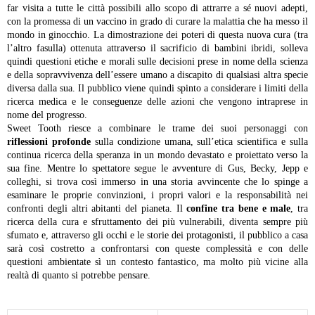
far visita a tutte le città possibili allo scopo di attrarre a sé nuovi adepti,
con la promessa di un vaccino in grado di curare la malattia che ha messo il
mondo in ginocchio. La dimostrazione dei poteri di questa nuova cura (tra
l’altro fasulla) ottenuta attraverso il sacrificio di bambini ibridi, solleva
quindi questioni etiche e morali sulle decisioni prese in nome della scienza
e della sopravvivenza dell’essere umano a discapito di qualsiasi altra specie
diversa dalla sua. Il pubblico viene quindi spinto a considerare i limiti della
ricerca medica e le conseguenze delle azioni che vengono intraprese in
nome del progresso.
Sweet Tooth riesce a combinare le trame dei suoi personaggi con
riflessioni profonde
sulla condizione umana, sull’etica scientifica e sulla
continua ricerca della speranza in un mondo devastato e proiettato verso la
sua fine. Mentre lo spettatore segue le avventure di Gus, Becky, Jepp e
colleghi, si trova così immerso in una storia avvincente che lo spinge a
esaminare le proprie convinzioni, i propri valori e la responsabilità nei
confronti degli altri abitanti del pianeta. Il
confine tra bene e male
, tra
ricerca della cura e sfruttamento dei più vulnerabili, diventa sempre più
sfumato e, attraverso gli occhi e le storie dei protagonisti, il pubblico a casa
sarà così costretto a confrontarsi con queste complessità e con delle
questioni ambientate sì un contesto fantastico, ma molto più vicine alla
realtà di quanto si potrebbe pensare.