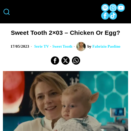
Sweet Tooth 2×03 – Chicken Or Egg?
17/05/2023
Serie TV
·
Sweet Tooth
by
Fabrizio Paolino