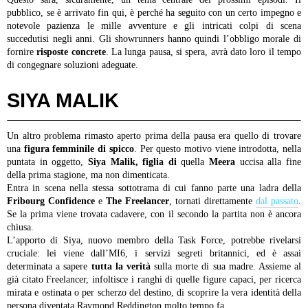
pubblico, se è arrivato fin qui, è perché ha seguito con un certo impegno e
notevole pazienza le mille avventure e gli intricati colpi di scena
succedutisi negli anni. Gli showrunners hanno quindi l’obbligo morale di
fornire
risposte concrete
. La lunga pausa, si spera, avrà dato loro il tempo
di congegnare soluzioni adeguate.
SIYA MALIK
Un altro problema rimasto aperto prima della pausa era quello di trovare
una
figura femminile di spicco
. Per questo motivo viene introdotta, nella
puntata in oggetto,
Siya Malik, figlia di
quella
Meera
uccisa alla fine
della prima stagione, ma non dimenticata.
Entra in scena nella stessa sottotrama di cui fanno parte una ladra della
Fribourg Confidence
e
The Freelancer
, tornati direttamente
dal passato
.
Se la prima viene trovata cadavere, con il secondo la partita non è ancora
chiusa.
L’apporto di Siya, nuovo membro della Task Force, potrebbe rivelarsi
cruciale: lei viene dall’MI6, i servizi segreti britannici, ed è assai
determinata a sapere
tutta la verità
sulla morte di sua madre. Assieme al
già citato Freelancer, infoltisce i ranghi di quelle figure capaci, per ricerca
mirata e ostinata o per scherzo del destino, di scoprire la vera identità della
persona diventata Raymond Reddington molto tempo fa.