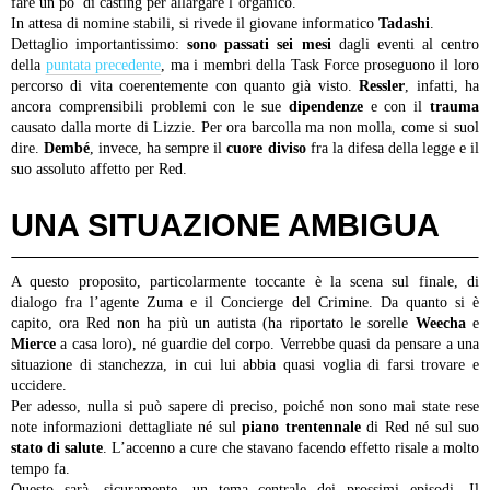
fare un po’ di casting per allargare l’organico.
In attesa di nomine stabili, si rivede il giovane informatico
Tadashi
.
Dettaglio importantissimo:
sono passati sei mesi
dagli eventi al centro
della
puntata precedente
, ma i membri della Task Force proseguono il loro
percorso di vita coerentemente con quanto già visto.
Ressler
, infatti, ha
ancora comprensibili problemi con le sue
dipendenze
e con il
trauma
causato dalla morte di Lizzie. Per ora barcolla ma non molla, come si suol
dire.
Dembé
, invece, ha sempre il
cuore diviso
fra la difesa della legge e il
suo assoluto affetto per Red.
UNA SITUAZIONE AMBIGUA
A questo proposito, particolarmente toccante è la scena sul finale, di
dialogo fra l’agente Zuma e il Concierge del Crimine. Da quanto si è
capito, ora Red non ha più un autista (ha riportato le sorelle
Weecha
e
Mierce
a casa loro), né guardie del corpo. Verrebbe quasi da pensare a una
situazione di stanchezza, in cui lui abbia quasi voglia di farsi trovare e
uccidere.
Per adesso, nulla si può sapere di preciso, poiché non sono mai state rese
note informazioni dettagliate né sul
piano trentennale
di Red né sul suo
stato di salute
. L’accenno a cure che stavano facendo effetto risale a molto
tempo fa.
Questo sarà, sicuramente, un tema centrale dei prossimi episodi. Il