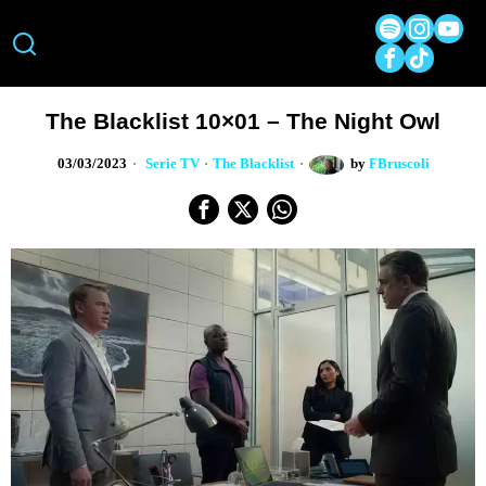
The Blacklist 10×01 – The Night Owl
03/03/2023
Serie TV
·
The Blacklist
by
FBruscoli