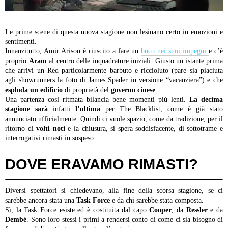
Le prime scene di questa nuova stagione non lesinano certo in emozioni e
sentimenti.
Innanzitutto, Amir Arison è riuscito a fare un
buco nei suoi impegni
e c’è
proprio
Aram
al centro delle inquadrature iniziali. Giusto un istante prima
che arrivi un Red particolarmente barbuto e riccioluto (pare sia piaciuta
agli showrunners la foto di James Spader in versione “vacanziera”) e che
esploda un edificio
di proprietà del
governo cinese
.
Una partenza così ritmata bilancia bene momenti più lenti.
La decima
stagione sarà
infatti
l’ultima
per The Blacklist, come è già stato
annunciato ufficialmente. Quindi ci vuole spazio, come da tradizione, per il
ritorno di
volti noti
e la chiusura, si spera soddisfacente, di sottotrame e
interrogativi rimasti in sospeso.
DOVE ERAVAMO RIMASTI?
Diversi spettatori si chiedevano, alla fine della scorsa stagione, se ci
sarebbe ancora stata una
Task Force
e da chi sarebbe stata composta.
Sì, la Task Force esiste ed è costituita dal capo
Cooper
, da
Ressler
e da
Dembé
. Sono loro stessi i primi a rendersi conto di come ci sia bisogno di