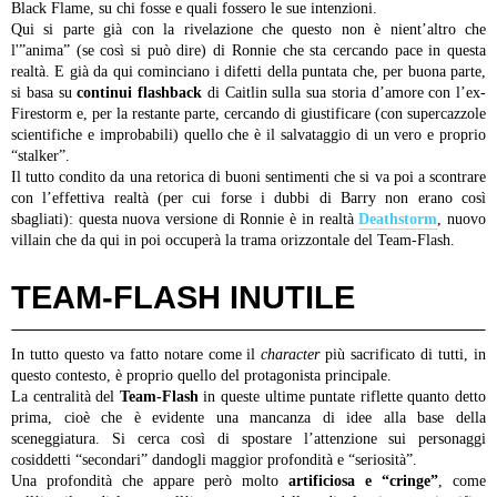
Black Flame, su chi fosse e quali fossero le sue intenzioni.
Qui si parte già con la rivelazione che questo non è nient’altro che
l'”anima” (se così si può dire) di Ronnie che sta cercando pace in questa
realtà. E già da qui cominciano i difetti della puntata che, per buona parte,
si basa su
continui flashback
di Caitlin sulla sua storia d’amore con l’ex-
Firestorm e, per la restante parte, cercando di giustificare (con supercazzole
scientifiche e improbabili) quello che è il salvataggio di un vero e proprio
“stalker”.
Il tutto condito da una retorica di buoni sentimenti che si va poi a scontrare
con l’effettiva realtà (per cui forse i dubbi di Barry non erano così
sbagliati): questa nuova versione di Ronnie è in realtà
Deathstorm
, nuovo
villain che da qui in poi occuperà la trama orizzontale del Team-Flash.
TEAM-FLASH INUTILE
In tutto questo va fatto notare come il
character
più sacrificato di tutti, in
questo contesto, è proprio quello del protagonista principale.
La centralità del
Team-Flash
in queste ultime puntate riflette quanto detto
prima, cioè che è evidente una mancanza di idee alla base della
sceneggiatura. Si cerca così di spostare l’attenzione sui personaggi
cosiddetti “secondari” dandogli maggior profondità e “seriosità”.
Una profondità che appare però molto
artificiosa e “cringe”
, come