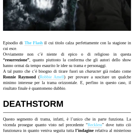
Episodio di
The Flash
il cui titolo calza perfettamente con la stagione in
cui esce.
Ovviamente non c’è niente di epico o di religioso in questa
“resurrezione”
, quanto piuttosto la conferma che gli autori dello show
hanno ormai da tempo esaurito le idee su trama e personaggi.
A tal punto che c’è bisogno di tirare fuori un
character
già rodato come
Ronnie Raymond
(
Robbie Amell
) per provare a suscitare un qualche
minimo interesse per la trama orizzontale. E, perfino in questo caso, il
risultato finale è quantomeno dubbio.
DEATHSTORM
Questo segmento di trama, infatti, è l’unico che in parte funziona. La
vicenda prosegue quanto visto nel precedente “
Reckless
” dove tutto ciò
funzionava in quanto veniva seguita tutta
l’indagine
relativa al misterioso