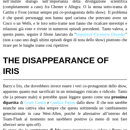
nell’inutile dialogo sull’importanza della divulgazione scientifica
(completamente a caso) fra Chester e Allegra. O la stessa sotto-trama di
Caitlin e Frost (ormai sempre più co-protagonista dello show). Il problema
è che questi personaggi non hanno quel carisma che potevano avere un
Cisco o un Wells, e le loro sotto-trame non fanno che ricalcare stereotipi e
relazioni già viste e riviste in numerosi episodi precedenti. Tanto valeva, a
questo punto, seguire il filone lanciato da “
Impulsive Excessive Disorder
”
(non a caso uno degli ultimi episodi degni di nota dello show) piuttosto che
tirare per le lunghe trame così ripetitive.
THE DISAPPEARANCE OF
IRIS
Barry e Iris, che dovrebbero invece essere i veri co-protagonisti dello show,
appaiono quanto mai sacrificati in un minutaggio risicato e ridicolo. Tanto
che (a pensare male) si potrebbe quasi leggere questo come una
prossima
dipartita
di
Grant Gustin
e
Candice Patton
dallo show. Il che non sarebbe
neanche una cattiva idea sempre che questa sottintenda un cambiamento
generazionale in casa West-Allen, poiché le alternative all’interno del
Team-Flash al momento non sarebbero positive (a meno di non fare
ulteriori serie spin-off).