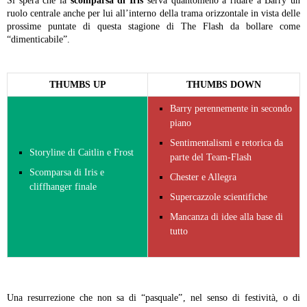
Si spera che la
scomparsa di Iris
serva quantomeno a ridare a Barry un
ruolo centrale anche per lui all’interno della trama orizzontale in vista delle
prossime puntate di questa stagione di The Flash da bollare come
“dimenticabile”.
THUMBS UP
THUMBS DOWN
Barry perennemente in secondo
piano
Sentimentalismi e retorica da
Storyline di Caitlin e Frost
parte del Team-Flash
Scomparsa di Iris e
Chester e Allegra
cliffhanger finale
Supercazzole scientifiche
Mancanza di idee alla base di
tutto
Una resurrezione che non sa di “pasquale”, nel senso di festività, o di