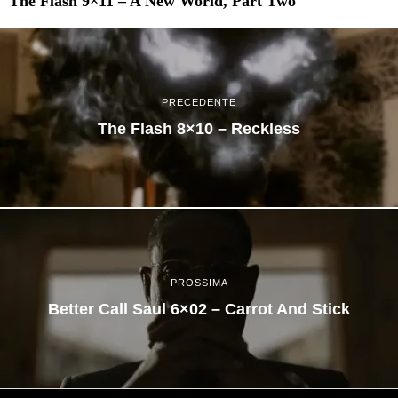
The Flash 9×11 – A New World, Part Two
PRECEDENTE
The Flash 8×10 – Reckless
PROSSIMA
Better Call Saul 6×02 – Carrot And Stick