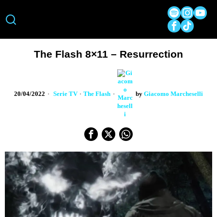
The Flash 8×11 – Resurrection
20/04/2022
Serie TV
·
The Flash
by
Giacomo Marcheselli