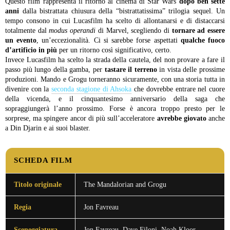
Questo film rappresenta il ritorno al cinema di Star Wars
dopo ben sette
anni
dalla bistrattata chiusura della “bistrattatissima” trilogia sequel. Un
tempo consono in cui Lucasfilm ha scelto di allontanarsi e di distaccarsi
totalmente dal
modus operandi
di Marvel, scegliendo di
tornare ad essere
un evento
, un’eccezionalità. Ci si sarebbe forse aspettati
qualche fuoco
d’artificio in più
per un ritorno così significativo, certo.
Invece Lucasfilm ha scelto la strada della cautela, del non provare a fare il
passo più lungo della gamba, per
tastare il terreno
in vista delle prossime
produzioni. Mando e Grogu torneranno sicuramente, con una storia tutta in
divenire con la
seconda stagione di Ahsoka
che dovrebbe entrare nel cuore
della vicenda, e il cinquantesimo anniversario della saga che
sopraggiungerà l’anno prossimo. Forse è ancora troppo presto per le
sorprese, ma spingere ancor di più sull’acceleratore
avrebbe giovato
anche
a Din Djarin e ai suoi blaster.
SCHEDA FILM
Titolo originale
The Mandalorian and Grogu
Regia
Jon Favreau
Sceneggiatura
Jon Favreau, Dave Filoni, Noah Kloor