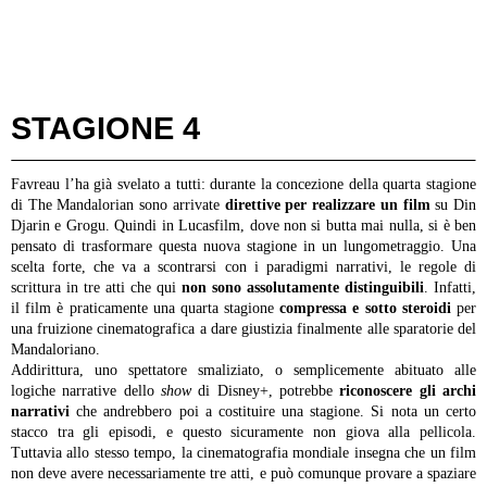
STAGIONE 4
Favreau l’ha già svelato a tutti: durante la concezione della quarta stagione
di The Mandalorian sono arrivate
direttive per realizzare un film
su Din
Djarin e Grogu. Quindi in Lucasfilm, dove non si butta mai nulla, si è ben
pensato di trasformare questa nuova stagione in un lungometraggio. Una
scelta forte, che va a scontrarsi con i paradigmi narrativi, le regole di
scrittura in tre atti che qui
non sono assolutamente distinguibili
. Infatti,
il film è praticamente una quarta stagione
compressa e sotto steroidi
per
una fruizione cinematografica a dare giustizia finalmente alle sparatorie del
Mandaloriano.
Addirittura, uno spettatore smaliziato, o semplicemente abituato alle
logiche narrative dello
show
di Disney+, potrebbe
riconoscere gli archi
narrativi
che andrebbero poi a costituire una stagione. Si nota un certo
stacco tra gli episodi, e questo sicuramente non giova alla pellicola.
Tuttavia allo stesso tempo, la cinematografia mondiale insegna che un film
non deve avere necessariamente tre atti, e può comunque provare a spaziare