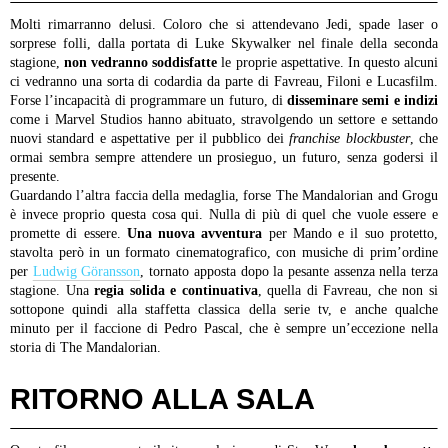
Molti rimarranno delusi. Coloro che si attendevano Jedi, spade laser o
sorprese folli, dalla portata di Luke Skywalker nel finale della seconda
stagione,
non vedranno soddisfatte
le proprie aspettative. In questo alcuni
ci vedranno una sorta di codardia da parte di Favreau, Filoni e Lucasfilm.
Forse l’incapacità di programmare un futuro, di
disseminare semi e indizi
come i Marvel Studios hanno abituato, stravolgendo un settore e settando
nuovi standard e aspettative per il pubblico dei
franchise blockbuster
, che
ormai sembra sempre attendere un prosieguo, un futuro, senza godersi il
presente.
Guardando l’altra faccia della medaglia, forse The Mandalorian and Grogu
è invece proprio questa cosa qui. Nulla di più di quel che vuole essere e
promette di essere.
Una nuova avventura
per Mando e il suo protetto,
stavolta però in un formato cinematografico, con musiche di prim’ordine
per
Ludwig Göransson
, tornato apposta dopo la pesante assenza nella terza
stagione. Una
regia solida e continuativa
, quella di Favreau, che non si
sottopone quindi alla staffetta classica della serie tv, e anche qualche
minuto per il faccione di Pedro Pascal, che è sempre un’eccezione nella
storia di The Mandalorian.
RITORNO ALLA SALA