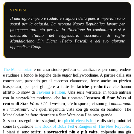
SINOSSI
Il malvagio Impero è caduto e i signori della guerra imperiali sono
sparsi per la galassia. La neonata Nuova Repubblica lavora per
proteggere tutto ciò per cui la Ribellione ha combattuto e si è
assicurata l’aiuto del leggendario cacciatore di taglie
Mandaloriano Din Djarin (
Pedro Pascal
) e del suo giovane
apprendista Grogu.
The Mandalorian
è un caso studio perfetto da analizzare, per comprendere
e studiare a fondo le logiche delle
major
hollywoodiane. A partire dalla sua
concezione, passando per il successo clamoroso, forse anche un pizzico
inaspettato, per poi giungere a tutte le
fatiche produttive
che hanno
afflitto lo show di
Favreau
e
Filoni
. Una serie verticale, in totale antitesi
con lo
storytelling
moderno, che ha riportato
l’essenza di Star Wars al
centro di Star Wars
. C’è il western, c’è lo sporco, ci sono gli
animatronic
e i “mostroni”. C’è quell’ingenuità vista con gli occhi da bambino: The
Mandalorian ha fatto ricordare a Star Wars cosa l’ha reso grande.
Si sono susseguite tre stagioni, tra
picchi elevatissimi
e disastri produttivi
come la questione
The Book of Boba Fett
e
Rangers of The New Republic
.
I piani si sono
scritti e sovrascritti più e più volte
, colpendo una già