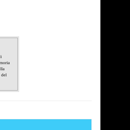
i
emoria
lla
 del