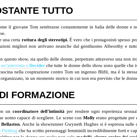
OSTANTE TUTTO
ome il giovane Tom sembrasse costantemente in balia delle donne e non
sse.
re una certa
rottura degli
stereotipi.
É vero che i protagonisti spesso p
azioni migliori non arrivano neanche dal gentiluomo Allworthy e tutto
n questo show, sia quello delle donne, perpetrato attraverso una non tro
n
un’intervista a
Decider
che tutte le donne dello show sono quelle che 
ascina nella cospirazione contro Tom un ingenuo Blifil, ma è la stessa 
ganizzato, in un momento storico in cui non era previsto che le donne s
DI FORMAZIONE
con un
coordinatore dell’intimità
per rendere ogni esperienza sessual
vane uomo capace di scegliere. Le scene con
Molly
erano progettate per e
Bellaston.
Anche la showrunner Gwyneth Hughes si è espressa sulle dif
i Fielding
che ha scritto personaggi femminili incredibilmente forti e cap