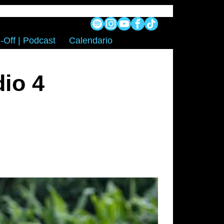
-Off | Podcast
Calendario
io 4