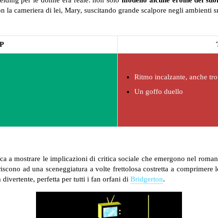
elding per le donne era reale: non solo
modellò alcune eroine dei suoi
on la cameriera di lei, Mary, suscitando grande scalpore negli ambienti 
P
Ritmo incalzante, anche tr
Un goffo duello
a a mostrare le implicazioni di critica sociale che emergono nel romanz
scono ad una sceneggiatura a volte frettolosa costretta a comprimere 
divertente, perfetta per tutti i fan orfani di
Bridgerton
.