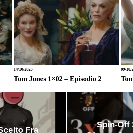
14/10/2023
09/10/
Tom Jones 1×02 – Episodio 2
Tom
Spin-Off
Scelto Fra