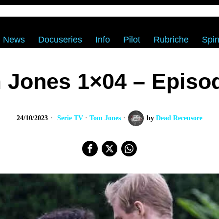
News
Docuseries
Info
Pilot
Rubriche
Spin
 Jones 1×04 – Episod
24/10/2023
Serie TV
·
Tom Jones
by
Dead Recensore