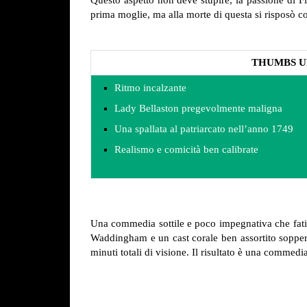
Questo aspetto non deve stupire, la passione di Fi
prima moglie, ma alla morte di questa si risposò c
THUMBS U
Ritmo incalzante
Lady Bellaston pregevolmente maligna
Una spallata al patriarcato nell’anno 1749
Realismo e comicità ben calibrate
Una commedia sottile e poco impegnativa che fatic
Waddingham e un cast corale ben assortito sopperi
minuti totali di visione. Il risultato è una commedia 