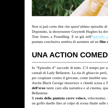
Non si può certo dire che quest’ultimo episodio di
Dopotutto, la showrunner Gwyneth Hughes ha do
Tom Jones, a Foundling. E se già nell’
episodio 
puntata conclusiva sembra di assistere ad un
film 
UNA ACTION COMED
In “Episodio 4” succede di tutto. C’è tempo per 
carnali di Lady Bellaston. La zia di ghiaccio però
per cospirare contro il giovane, come farebbe una q
Anche Black George rinsavisce e chiede scusa a To
dell’eroe
tanto caro alla narrativa e al cinema, qu
Bellastone.
Il
resto della puntata corre veloce,
velocissimo. I
un goffo duello fino al colpo di scena finale sulle or