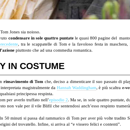
 Tom Jones sia noioso.
vuto
condensare in sole quattro puntate
le quasi 800 pagine del masto
precedente
, tra le scappatelle di Tom e la favoloso festa in maschera, 
d’azione
piuttosto che ad una commedia romantica.
Y IN COSTUME
un
rinsavimento di Tom
che, deciso a dimenticare il suo passato di pla
, interpretata magistralmente da
Hannah Waddingham
, è più scaltra
e ve
ualsiasi principessa respinta.
m per averlo truffato nell’
episodio 2
. Ma se, in sole quattro puntate, 
esto non vale per il vile Blifil che sentendosi anch’esso respinto trame
n 50 minuti si passa dal rammarico di Tom per aver più volte tradito So
igini del trovatello. Infine, si arriva al “e vissero felici e contenti”.