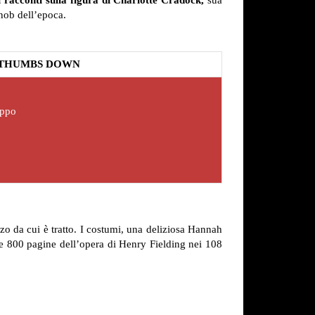
 racconti sulla figura di Charlotte Cradock,
sua
snob dell’epoca.
THUMBS DOWN
oppo
o da cui è tratto. I costumi, una deliziosa Hannah
le 800 pagine dell’opera di Henry Fielding nei 108