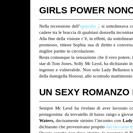
GIRLS POWER NON
Nella recensione dell’
episodio 2
si sottolineava c
cadere tra le braccia di qualsiasi donzella incontra
Alla fine della visione c’è, in effetti, da sottolinea
promesso, ritiene Sophia sua di diritto e convers
miglior partito in circolazione.
Resta comunque la sensazione che il vero potere, i
star di Tom Jones, Solly Mc Leod, ha dichiarato i
ingenuo e vulnerabile. Non solo Lady Bellaston tr
della damigella Honour, allo scomodo matrimonio or
UN SEXY ROMANZO 
Sempre Mc Leod ha rivelato di aver lavorato 
protagonista: da trovatello di basso rango a gio
Waters,
decisamente sinistro l’incontro con
Lady 
dichiarato che provenivano proprio
dal racconto d