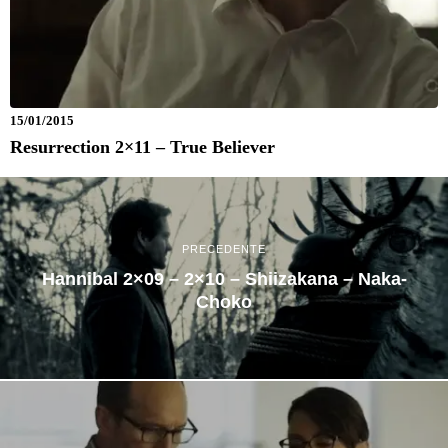
15/01/2015
Resurrection 2×11 – True Believer
PRECEDENTE
Hannibal 2×09 – 2×10 – Shiizakana – Naka-
Choko