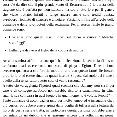
cosa c’è da dire che il più grande vanto di Resurrection è la durata della
stagione che è perfetta per non stancare ma soprattutto lo è per il genere
che viene trattato, infatti a lungo andare anche solo tredici puntate
avrebbero rischiato di stancare e annoiare.
Passiamo infine all’angolo delle
domande e delle toto-ipotesi della settimana. Per il season finale le grandi
domande sono:
Che cosa sono quegli insetti incisi sul dorso e svuotati? Mosche,
scarafaggi?
Bellamy è davvero il figlio della coppia di risorti?
Arcadia sembra afflitta da una qualche maledizione, le centinaia di insetti
sembrano quasi essere come una sorta di piaga d’Egitto. E se i risorti
avessero qualcosa a che fare in modo diretto con questo fatto? Se fossero
proprio loro ad essere rinati da questi insetti? Si passa dal ruolo del fiume a
quello della terra, tutto questo cosa ci vuole raccontare?
A tutto ciò va aggiunta l’ipotesi quasi scontata che Bellamy non sia li per
caso e di conseguenza Jacob non sarebbe risorto a casualmente in Cina,
anzi, la sua comparsa in quel luogo e in quel momento è voluta. Perché?
Tante domande ci accompagneranno per molto tempo ed è innegabile che i
più curiosi potrebbero essere spinti dalla voglia di tuffarsi nella lettura del
libro da cui la serie è tratta; in particolare questa curiosità potrebbe essere
fomentata da un dubbio che si riassume, ancora una volta, in un nome: