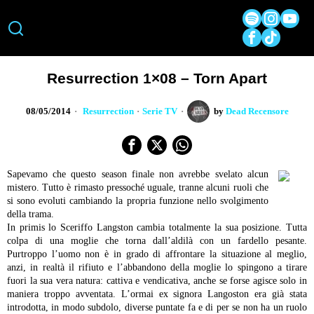
Resurrection 1×08 – Torn Apart
08/05/2014
Resurrection
·
Serie TV
by
Dead Recensore
Sapevamo che questo season finale non avrebbe svelato alcun
mistero. Tutto è rimasto pressoché uguale, tranne alcuni ruoli che
si sono evoluti cambiando la propria funzione nello svolgimento
della trama.
In primis lo Sceriffo Langston cambia totalmente la sua posizione. Tutta
colpa di una moglie che torna dall’aldilà con un fardello pesante.
Purtroppo l’uomo non è in grado di affrontare la situazione al meglio,
anzi, in realtà il rifiuto e l’abbandono della moglie lo spingono a tirare
fuori la sua vera natura: cattiva e vendicativa, anche se forse agisce solo in
maniera troppo avventata. L’ormai ex signora Langoston era già stata
introdotta, in modo subdolo, diverse puntate fa e di per se non ha un ruolo