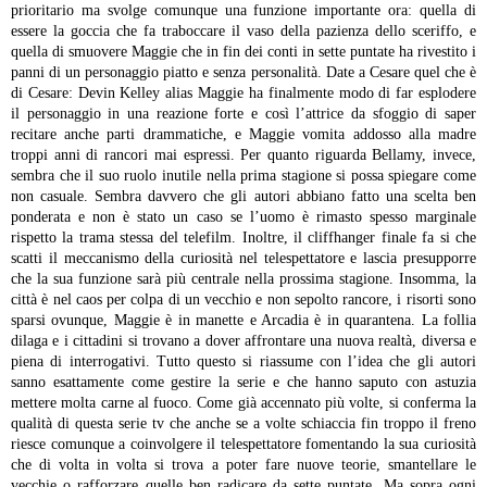
prioritario ma svolge comunque una funzione importante ora: quella di
essere la goccia che fa traboccare il vaso della pazienza dello sceriffo, e
quella di smuovere Maggie che in fin dei conti in sette puntate ha rivestito i
panni di un personaggio piatto e senza personalità. Date a Cesare quel che è
di Cesare: Devin Kelley alias Maggie ha finalmente modo di far esplodere
il personaggio in una reazione forte e così l’attrice da sfoggio di saper
recitare anche parti drammatiche, e Maggie vomita addosso alla madre
troppi anni di rancori mai espressi.
Per quanto riguarda Bellamy, invece,
sembra che il suo ruolo inutile nella prima stagione si possa spiegare come
non casuale. Sembra davvero che gli autori abbiano fatto una scelta ben
ponderata e non è stato un caso se l’uomo è rimasto spesso marginale
rispetto la trama stessa del telefilm. Inoltre, il cliffhanger finale fa si che
scatti il meccanismo della curiosità nel telespettatore e lascia presupporre
che la sua funzione sarà più centrale nella prossima stagione.
Insomma, la
città è nel caos per colpa di un vecchio e non sepolto rancore, i risorti sono
sparsi ovunque, Maggie è in manette e Arcadia è in quarantena. La follia
dilaga e i cittadini si trovano a dover affrontare una nuova realtà, diversa e
piena di interrogativi. Tutto questo si riassume con l’idea che gli autori
sanno esattamente come gestire la serie e che hanno saputo con astuzia
mettere molta carne al fuoco.
Come già accennato più volte, si conferma la
qualità di questa serie tv che anche se a volte schiaccia fin troppo il freno
riesce comunque a coinvolgere il telespettatore fomentando la sua curiosità
che di volta in volta si trova a poter fare nuove teorie, smantellare le
vecchie o rafforzare quelle ben radicare da sette puntate. Ma sopra ogni