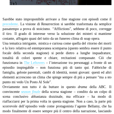
Sarebbe stato improponibile arrivare a fine stagione con episodi come il
precedente
. La visione di Resurrection si sarebbe trasformata da semplice
passatempo a prova di stoicismo. “Afflictions”, sebbene di poco, corregge
il tiro. Il grado di interesse verso la soluzione dei misteri si mantiene
costante, affogato quasi del tutto da un funereo clima di soap opera.
Una tematica intrigante, mistica e curiosa come quella del ritorno dei morti
e la loro relativa ed estemporanea scomparsa (questo sembra essere il punto
focale della seconda stagione) si perde dietro a lunghe inquadrature,
tonalità di colori spente e chiare, recitazioni compassate. Ciò che
funzionava in
The Leftovers
– l’interazione tra personaggi a fronte di un
episodio inspiegabile – non funziona più di tanto qui. Fabbriche di
famiglia, gelosie parentali, cambi di identità, nonni giovani: questi ed altri
elementi accrescono un clima che spinge sempre di più a pensare “ma a sto
punto mi vedo Un Posto Al Sole”.
Ovviamente non tutto è da buttare in questo
drama
della ABC. Il
convincente
season finale
della scorsa stagione – condito da un colpo di
scena conclusivo abbastanza dozzinale, ma efficace – ha modo di
riaffacciarsi per la prima volta in questa stagione. Non a caso, la parte più
scorrevole dell’episodio vede come protagonista l’agente Bellamy, che ha
modo finalmente di essere sempre più il centro della narrazione, lasciando