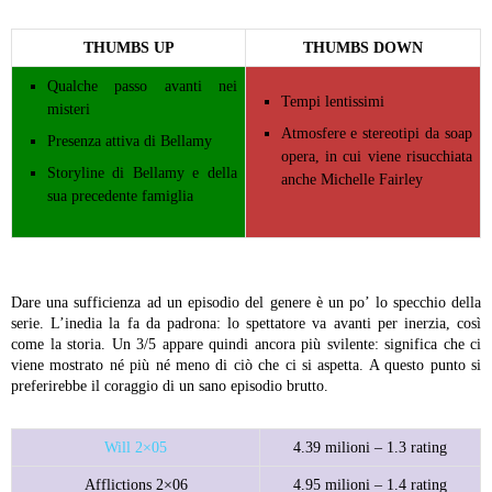
THUMBS UP
THUMBS DOWN
Qualche passo avanti nei
Tempi lentissimi
misteri
Atmosfere e stereotipi da soap
Presenza attiva di Bellamy
opera, in cui viene risucchiata
Storyline di Bellamy e della
anche Michelle Fairley
sua precedente famiglia
Dare una sufficienza ad un episodio del genere è un po’ lo specchio della
serie. L’inedia la fa da padrona: lo spettatore va avanti per inerzia, così
come la storia. Un 3/5 appare quindi ancora più svilente: significa che ci
viene mostrato né più né meno di ciò che ci si aspetta. A questo punto si
preferirebbe il coraggio di un sano episodio brutto.
Will 2×05
4.39 milioni – 1.3 rating
Afflictions 2×06
4.95 milioni – 1.4 rating