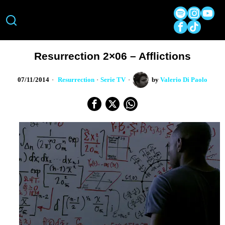
Resurrection 2×06 – Afflictions
07/11/2014
Resurrection
·
Serie TV
by
Valerio Di Paolo