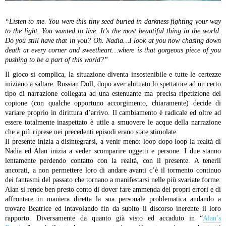
“Listen to me. You were this tiny seed buried in darkness fighting your way
to the light. You wanted to live. It’s the most beautiful thing in the world.
Do you still have that in you? Oh. Nadia…I look at you now chasing down
death at every corner and sweetheart…where is that gorgeous piece of you
pushing to be a part of this world?”
Il gioco si complica, la situazione diventa insostenibile e tutte le certezze
iniziano a saltare. Russian Doll, dopo aver abituato lo spettatore ad un certo
tipo di narrazione collegata ad una estenuante ma precisa ripetizione del
copione (con qualche opportuno accorgimento, chiaramente) decide di
variare proprio in dirittura d’arrivo. Il cambiamento è radicale ed oltre ad
essere totalmente inaspettato è utile a smuovere le acque della narrazione
che a più riprese nei precedenti episodi erano state stimolate.
Il presente inizia a disintegrarsi, a venir meno: loop dopo loop la realtà di
Nadia ed Alan inizia a veder scomparire oggetti e persone. I due stanno
lentamente perdendo contatto con la realtà, con il presente. A tenerli
ancorati, a non permettere loro di andare avanti c’è il tormento continuo
dei fantasmi del passato che tornano a manifestarsi nelle più svariate forme.
Alan si rende ben presto conto di dover fare ammenda dei propri errori e di
affrontare in maniera diretta la sua personale problematica andando a
trovare Beatrice ed intavolando fin da subito il discorso inerente il loro
rapporto. Diversamente da quanto già visto ed accaduto in “
Alan’s