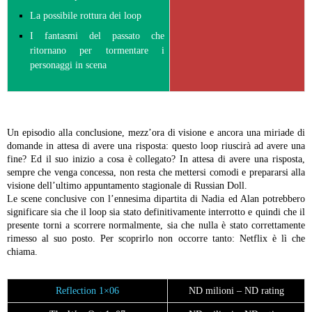
La possibile rottura dei loop
I fantasmi del passato che
ritornano per tormentare i
personaggi in scena
Un episodio alla conclusione, mezz’ora di visione e ancora una miriade di
domande in attesa di avere una risposta: questo loop riuscirà ad avere una
fine? Ed il suo inizio a cosa è collegato? In attesa di avere una risposta,
sempre che venga concessa, non resta che mettersi comodi e prepararsi alla
visione dell’ultimo appuntamento stagionale di Russian Doll.
Le scene conclusive con l’ennesima dipartita di Nadia ed Alan potrebbero
significare sia che il loop sia stato definitivamente interrotto e quindi che il
presente torni a scorrere normalmente, sia che nulla è stato correttamente
rimesso al suo posto. Per scoprirlo non occorre tanto: Netflix è lì che
chiama.
Reflection 1×06
ND milioni – ND rating