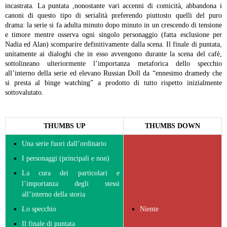
incastrata.
La puntata ,nonostante vari accenni di comicità, abbandona i
canoni di questo tipo di serialità preferendo piuttosto quelli del puro
drama: la serie si fa adulta minuto dopo minuto in un crescendo di tensione
e timore mentre osserva ogni singolo personaggio (fatta esclusione per
Nadia ed Alan) scomparire definitivamente dalla scena. Il finale di puntata,
unitamente ai dialoghi che in esso avvengono durante la scena del cafè,
sottolineano ulteriormente l’importanza metaforica dello specchio
all’interno della serie ed elevano Russian Doll da “ennesimo dramedy che
si presta al binge watching” a prodotto di tutto rispetto inizialmente
sottovalutato.
THUMBS UP
THUMBS DOWN
Una serie fuori dall’ordinario
I personaggi (principali e non)
La cura dei particolari e
l’importanza degli stessi
all’interno della storia
Lo specchio
Niente
Il finale di puntata