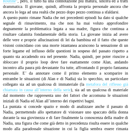
Routine
”, però, il tutto ha una connotazione più matura, sincera ed a tratti
drammatica. Il giovane, quindi, affronta la propria personale ancora che
ancora lo lega ad una realtà che pezzo dopo pezzo continua a sfaldarsi.
A questo punto rimane Nadia che nei precedenti episodi ha dato sì qualche
segnale di rinsavimento, ma che non ha mai voluto approfondire
degnamente la problematica legata a sua madre, figura che continua a
risultare calamita fondamentale della storia. La giovane inizia ad avere
delle vere e proprie allucinazioni di lei da bambina ed il fatto che queste
visioni coincidano con una morte istantanea acuiscono la sensazione di un
forte legame ed influsso delle questioni in sospeso del passato rispetto a
quanto sta accadendo ora nel presente. Nadia, quindi, per poter riuscire a
sbloccare il proprio loop deve fare esattamente come Alan, andando
incontro alla paura più devastante fra tutte, affrontando il proprio fantasma
personale.
E’ da annotare come il primo elemento a scomparire in
entrambe le situazioni (di Alan e di Nadia) sia lo specchio, un particolare
collegato sia ad un qualcosa di immateriale (la
metafora del riflesso già
chiamata in causa all’interno della serie
), sia ad un qualcosa di materiale
dal momento che rappresenta uno dei fattori che accomuna le situazioni
iniziali di Nadia ed Alan all’interno dei rispettivi bagni.
La puntata si concede spazio e modo di analizzare anche il passato di
Nadia, permettendo allo spettatore di visionare uno spaccato della donna
durante la sua giovinezza e di fare finalmente la conoscenza della madre di
Nadia, una figura che come già detto in precedenza risulta essere in qualche
modo alla paradossale situazione in cui la figlia sembra essere rimasta