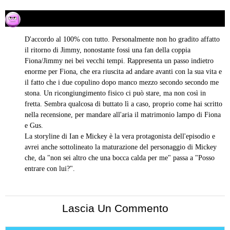
Valentina Stella Marini
22/02/2015 alle 11:58
ha
detto:
D'accordo al 100% con tutto. Personalmente non ho gradito affatto
il ritorno di Jimmy, nonostante fossi una fan della coppia
Fiona/Jimmy nei bei vecchi tempi. Rappresenta un passo indietro
enorme per Fiona, che era riuscita ad andare avanti con la sua vita e
il fatto che i due copulino dopo manco mezzo secondo secondo me
stona. Un ricongiungimento fisico ci può stare, ma non così in
fretta. Sembra qualcosa di buttato lì a caso, proprio come hai scritto
nella recensione, per mandare all'aria il matrimonio lampo di Fiona
e Gus.
La storyline di Ian e Mickey è la vera protagonista dell'episodio e
avrei anche sottolineato la maturazione del personaggio di Mickey
che, da "non sei altro che una bocca calda per me" passa a "Posso
entrare con lui?".
Lascia Un Commento