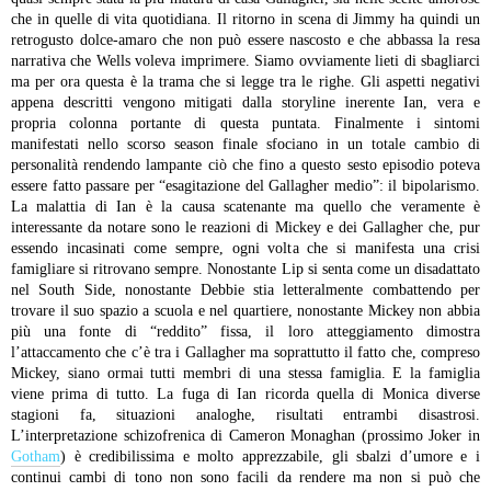
che in quelle di vita quotidiana. Il ritorno in scena di Jimmy ha quindi un
retrogusto dolce-amaro che non può essere nascosto e che abbassa la resa
narrativa che Wells voleva imprimere. Siamo ovviamente lieti di sbagliarci
ma per ora questa è la trama che si legge tra le righe. Gli aspetti negativi
appena descritti vengono mitigati dalla storyline inerente Ian, vera e
propria colonna portante di questa puntata.
Finalmente i sintomi
manifestati nello scorso season finale sfociano in un totale cambio di
personalità rendendo lampante ciò che fino a questo sesto episodio poteva
essere fatto passare per “esagitazione del Gallagher medio”: il bipolarismo.
La malattia di Ian è la causa scatenante ma quello che veramente è
interessante da notare sono le reazioni di Mickey e dei Gallagher che, pur
essendo incasinati come sempre, ogni volta che si manifesta una crisi
famigliare si ritrovano sempre. Nonostante Lip si senta come un disadattato
nel South Side, nonostante Debbie stia letteralmente combattendo per
trovare il suo spazio a scuola e nel quartiere, nonostante Mickey non abbia
più una fonte di “reddito” fissa, il loro atteggiamento dimostra
l’attaccamento che c’è tra i Gallagher ma soprattutto il fatto che, compreso
Mickey, siano ormai tutti membri di una stessa famiglia. E la famiglia
viene prima di tutto.
La fuga di Ian ricorda quella di Monica diverse
stagioni fa, situazioni analoghe, risultati entrambi disastrosi.
L’interpretazione schizofrenica di Cameron Monaghan (prossimo Joker in
Gotham
) è credibilissima e molto apprezzabile, gli sbalzi d’umore e i
continui cambi di tono non sono facili da rendere ma non si può che