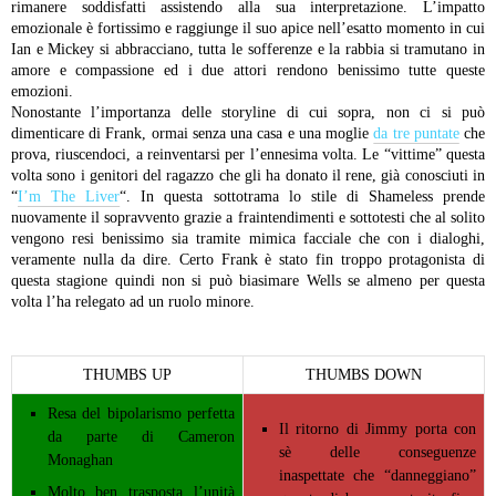
rimanere soddisfatti assistendo alla sua interpretazione. L’impatto
emozionale è fortissimo e raggiunge il suo apice nell’esatto momento in cui
Ian e Mickey si abbracciano, tutta le sofferenze e la rabbia si tramutano in
amore e compassione ed i due attori rendono benissimo tutte queste
emozioni.
Nonostante l’importanza delle storyline di cui sopra, non ci si può
dimenticare di Frank, ormai senza una casa e una moglie
da tre puntate
che
prova, riuscendoci, a reinventarsi per l’ennesima volta. Le “vittime” questa
volta sono i genitori del ragazzo che gli ha donato il rene, già conosciuti in
“
I’m The Liver
“. In questa sottotrama lo stile di Shameless prende
nuovamente il sopravvento grazie a fraintendimenti e sottotesti che al solito
vengono resi benissimo sia tramite mimica facciale che con i dialoghi,
veramente nulla da dire. Certo Frank è stato fin troppo protagonista di
questa stagione quindi non si può biasimare Wells se almeno per questa
volta l’ha relegato ad un ruolo minore.
THUMBS UP
THUMBS DOWN
Resa del bipolarismo perfetta
Il ritorno di Jimmy porta con
da parte di Cameron
sè delle conseguenze
Monaghan
inaspettate che “danneggiano”
Molto ben trasposta l’unità