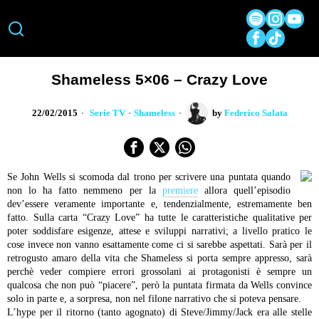
Shameless 5×06 – Crazy Love
22/02/2015
Serie TV
·
Shameless
by
Federico Salata
Se John Wells si scomoda dal trono per scrivere una puntata quando
non lo ha fatto nemmeno per la
premiere
allora quell’episodio
dev’essere veramente importante e, tendenzialmente, estremamente ben
fatto. Sulla carta “Crazy Love” ha tutte le caratteristiche qualitative per
poter soddisfare esigenze, attese e sviluppi narrativi; a livello pratico le
cose invece non vanno esattamente come ci si sarebbe aspettati. Sarà per il
retrogusto amaro della vita che Shameless si porta sempre appresso, sarà
perchè veder compiere errori grossolani ai protagonisti è sempre un
qualcosa che non può “piacere”, però la puntata firmata da Wells convince
solo in parte e, a sorpresa, non nel filone narrativo che si poteva pensare.
L’hype per il ritorno (tanto agognato) di Steve/Jimmy/Jack era alle stelle