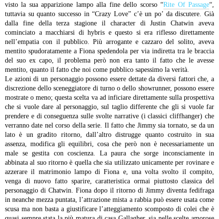
visto la sua apparizione lampo alla fine dello scorso “
Rite Of Passage
“,
tuttavia su quanto successo in “Crazy Love” c’è un po’ da discutere. Già
dalla fine della terza stagione il character di Justin Chatwin aveva
cominciato a macchiarsi di hybris e questo si era riflesso direttamente
nell’empatia con il pubblico. Più arrogante e cazzaro del solito, aveva
mentito spudoratamente a Fiona spedendola per via indiretta tra le braccia
del suo ex capo, il problema però non era tanto il fatto che le avesse
mentito, quanto il fatto che noi come pubblico sapessimo la verità.
Le azioni di un personaggio possono essere dettate da diversi fattori che, a
discrezione dello sceneggiatore di turno o dello showrunner, possono essere
mostrate o meno; questa scelta va ad inficiare direttamente sulla prospettiva
che si vuole dare al personaggio, sul taglio differente che gli si vuole far
prendere e di conseguenza sulle svolte narrative (i classici cliffhanger) che
verranno date nel corso della serie. Il fatto che Jimmy sia tornato, se da un
lato è un gradito ritorno, dall’altro distrugge quanto costruito in sua
assenza, modifica gli equilibri, cosa che però non è necessariamente un
male se gestita con coscienza.
La paura che sorge inconsciamente in
abbinata al suo ritorno è quella che sia utilizzato unicamente per rovinare e
azzerare il matrimonio lampo di Fiona e, una volta svolto il compito,
venga di nuovo fatto sparire, caratteristica ormai piuttosto classica del
personaggio di Chatwin. Fiona dopo il ritorno di Jimmy diventa fedifraga
in neanche mezza puntata, l’attrazione mista a rabbia può essere usata come
scusa ma non basta a giustificare l’atteggiamento scomposto di colei che è
quasi sempre stata la più matura di casa Gallagher, sia nelle scelte amorose