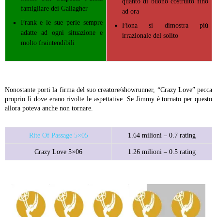
quanto di buono costruito fino
famigliare dei Gallagher
ad ora
Frank e le sue perle sempre
Fiona si dimostra più
adatte ad ogni situazione e
irrazionale del solito
molto fraintendibili
Nonostante porti la firma del suo creatore/showrunner, “Crazy Love” pecca
proprio lì dove erano rivolte le aspettative. Se Jimmy è tornato per questo
allora poteva anche non tornare.
Rite Of Passage 5×05
1.64 milioni – 0.7 rating
Crazy Love 5×06
1.26 milioni – 0.5 rating