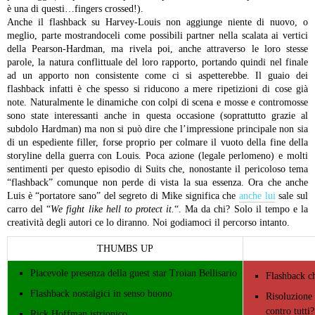
è una di questi…fingers crossed!).
Anche il flashback su Harvey-Louis non aggiunge niente di nuovo, o
meglio, parte mostrandoceli come possibili partner nella scalata ai vertici
della Pearson-Hardman, ma rivela poi, anche attraverso le loro stesse
parole, la natura conflittuale del loro rapporto, portando quindi nel finale
ad un apporto non consistente come ci si aspetterebbe. Il guaio dei
flashback infatti è che spesso si riducono a mere ripetizioni di cose già
note. Naturalmente le dinamiche con colpi di scena e mosse e contromosse
sono state interessanti anche in questa occasione (soprattutto grazie al
subdolo Hardman) ma non si può dire che l’impressione principale non sia
di un espediente filler, forse proprio per colmare il vuoto della fine della
storyline della guerra con Louis.
Poca azione (legale perlomeno) e molti
sentimenti per questo episodio di Suits che, nonostante il pericoloso tema
“flashback” comunque non perde di vista la sua essenza.
Ora che anche
Luis è “portatore sano” del segreto di Mike significa che
anche lui
sale sul
carro del “
We fight like hell to protect it.
“. Ma da chi? Solo il tempo e la
creatività degli autori ce lo diranno. Noi godiamoci il percorso intanto.
THUMBS UP
Piacevole presenza della guest star Troian Bellisario
Flashback ch
Flashback nostalgici in senso buono
Risoluzione 
contro tutti
Rick Hoffman istrionico