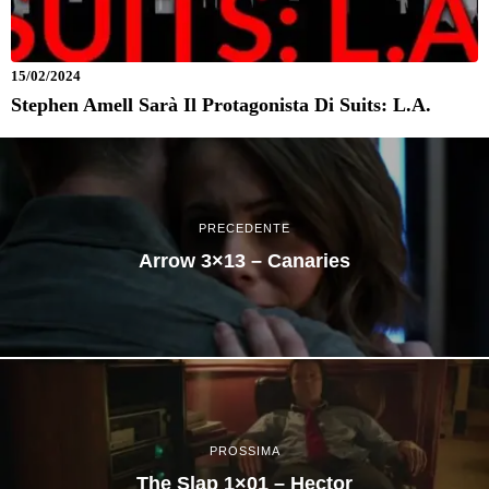
15/02/2024
Stephen Amell Sarà Il Protagonista Di Suits: L.A.
PRECEDENTE
Arrow 3×13 – Canaries
PROSSIMA
The Slap 1×01 – Hector