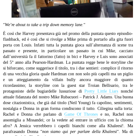
“
We’re about to take a trip down memory lane.
“
È così che Harvey presentava già nel promo della puntata questo episodio-
flashback, ed è così che si rivolge a Mike prima di portarlo alla gita fuori
porta con Louis. Infatti tutta la puntata gioca sull’alternanza di scene tra
passato e presente, in particolare un passato in cui Mike, cacciato
dall’università fa il fattorino (fatto) in bici e Harvey e Luis sono associati
del 5° anno alla Pearson-Hardman. La puntata regge bene le storyline che
si biforcano, come suggerisce il titolo, tra i due sentieri: complice il ritorno
di una vecchia gloria quale Hardman con non solo più capelli ma un piglio
e un atteggiamento da villain bully ancora maggiore di quanto
ricordassimo; la storyline con la guest star Troian Bellisario, tra le
protagoniste delle bugiardelle lussuriose di
Pretty Little Liars
nonché
attuale fidanzata del nostro Mike Rubacuori – Patrick J. Adams. Una buona
dose citazionistica, che già dal titolo (Neil Young) fa capolino, sentimenti,
nostalgia e Donna in gran forma condiscono il tutto. Ciliegina sulla torta:
Rachel e Donna che parlano di
Game Of Thrones
e no, Rachel non
assomiglia a Missandei; ce la vedete ad entrare in ufficio con la chioma
afro? A Jessica verrebbero i capelli bianchi come alla Khaleesi!. Ma
parafrasando Donna “
non siamo qui per parlare della Khaleesi
“. Ma di