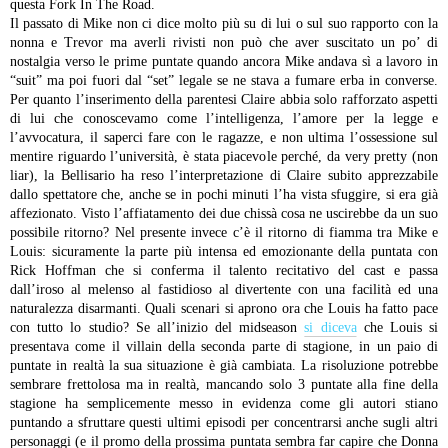
questa Fork In The Road.
Il passato di Mike non ci dice molto più su di lui o sul suo rapporto con la
nonna e Trevor ma averli rivisti non può che aver suscitato un po’ di
nostalgia verso le prime puntate quando ancora Mike andava sì a lavoro in
“suit” ma poi fuori dal “set” legale se ne stava a fumare erba in converse.
Per quanto l’inserimento della parentesi Claire abbia solo rafforzato aspetti
di lui che conoscevamo come l’intelligenza, l’amore per la legge e
l’avvocatura, il saperci fare con le ragazze, e non ultima l’ossessione sul
mentire riguardo l’università, è stata piacevole perché, da very pretty (non
liar), la Bellisario ha reso l’interpretazione di Claire subito apprezzabile
dallo spettatore che, anche se in pochi minuti l’ha vista sfuggire, si era già
affezionato. Visto l’affiatamento dei due chissà cosa ne uscirebbe da un suo
possibile ritorno?
Nel presente invece c’è il ritorno di fiamma tra Mike e
Louis: sicuramente la parte più intensa ed emozionante della puntata con
Rick Hoffman che si conferma il talento recitativo del cast e passa
dall’iroso al melenso al fastidioso al divertente con una facilità ed una
naturalezza disarmanti.
Quali scenari si aprono ora che Louis ha fatto pace
con tutto lo studio? Se all’inizio del midseason
si diceva
che Louis si
presentava come il villain della seconda parte di stagione, in un paio di
puntate in realtà la sua situazione è già cambiata. La risoluzione potrebbe
sembrare frettolosa ma in realtà, mancando solo 3 puntate alla fine della
stagione ha semplicemente messo in evidenza come gli autori stiano
puntando a sfruttare questi ultimi episodi per concentrarsi anche sugli altri
personaggi (e il promo della prossima puntata sembra far capire che Donna