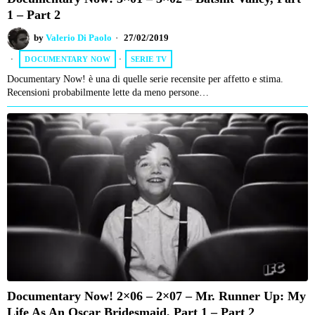
1 – Part 2
by
Valerio Di Paolo
27/02/2019
DOCUMENTARY NOW
·
SERIE TV
Documentary Now! è una di quelle serie recensite per affetto e stima.
Recensioni probabilmente lette da meno persone…
Documentary Now! 2×06 – 2×07 – Mr. Runner Up: My
Life As An Oscar Bridesmaid, Part 1 – Part 2