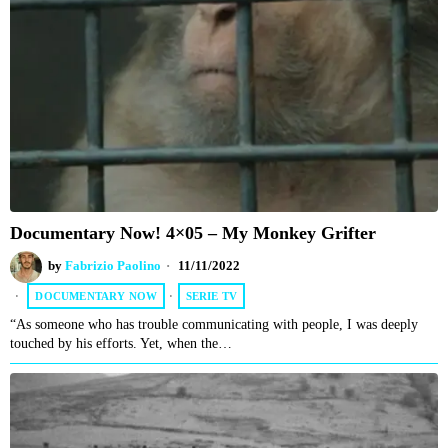
Documentary Now! 4×05 – My Monkey Grifter
by
Fabrizio Paolino
11/11/2022
DOCUMENTARY NOW
·
SERIE TV
“As someone who has trouble communicating with people, I was deeply
touched by his efforts. Yet, when the…