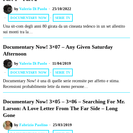
by
Valerio Di Paolo
25/10/2022
DOCUMENTARY NOW
·
SERIE TV
Una sit-com degli anni 80 girata da un cineasta tedesco in un set allestito
sui monti tra la…
Documentary Now! 3×07 – Any Given Saturday
Afternoon
by
Valerio Di Paolo
11/04/2019
DOCUMENTARY NOW
·
SERIE TV
Documentary Now! è una di quelle serie recensite per affetto e stima.
Recensioni probabilmente lette da meno persone…
Documentary Now! 3×05 – 3×06 – Searching For Mr.
Larson: A Love Letter From The Far Side – Long
Gone
by
Fabrizio Paolino
25/03/2019