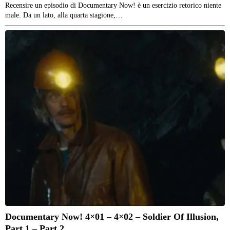
Recensire un episodio di Documentary Now! è un esercizio retorico niente
male. Da un lato, alla quarta stagione,…
Documentary Now! 4×01 – 4×02 – Soldier Of Illusion,
Part 1 – Part 2