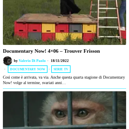
Documentary Now! 4×06 – Trouver Frisson
by
Valerio Di Paolo
18/11/2022
DOCUMENTARY NOW
·
SERIE TV
Così come è arrivata, va via. Anche questa quarta stagione di Documentary
Now! volge al termine, svariati anni…