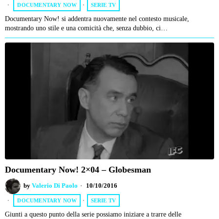
DOCUMENTARY NOW
·
SERIE TV
Documentary Now! si addentra nuovamente nel contesto musicale,
mostrando uno stile e una comicità che, senza dubbio, ci…
Documentary Now! 2×04 – Globesman
by
Valerio Di Paolo
10/10/2016
DOCUMENTARY NOW
·
SERIE TV
Giunti a questo punto della serie possiamo iniziare a trarre delle