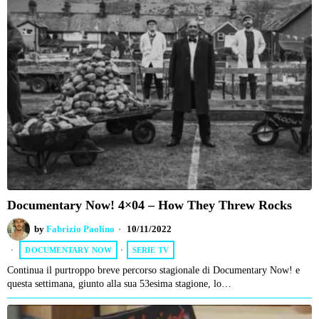
Documentary Now! 4×04 – How They Threw Rocks
by
Fabrizio Paolino
10/11/2022
DOCUMENTARY NOW
·
SERIE TV
Continua il purtroppo breve percorso stagionale di Documentary Now! e
questa settimana, giunto alla sua 53esima stagione, lo…