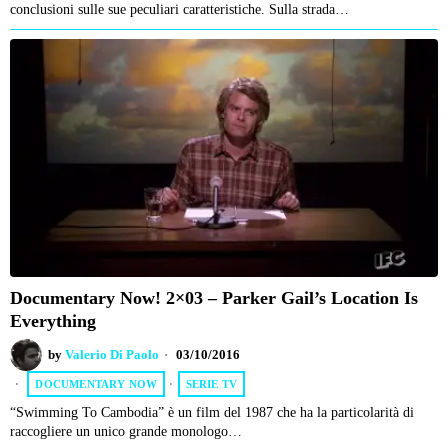
conclusioni sulle sue peculiari caratteristiche. Sulla strada…
Documentary Now! 2×03 – Parker Gail’s Location Is
Everything
by
Valerio Di Paolo
03/10/2016
DOCUMENTARY NOW
·
SERIE TV
“Swimming To Cambodia” è un film del 1987 che ha la particolarità di
raccogliere un unico grande monologo…