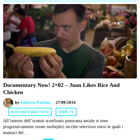
Documentary Now! 2×02 – Juan Likes Rice And
Chicken
by
Fabrizio Paolino
27/09/2016
DOCUMENTARY NOW
·
SERIE TV
All’interno dell’oramai sconfinato panorama seriale si sono
progressivamente create molteplici nicchie televisive entro le quali i
maniaci del…