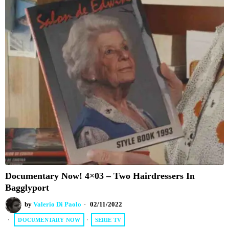
Documentary Now! 4×03 – Two Hairdressers In
Bagglyport
by
Valerio Di Paolo
02/11/2022
DOCUMENTARY NOW
·
SERIE TV