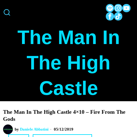
The Man In
The High
Castle
The Man In The High Castle 4×10 – Fire From The
Gods
by
Daniele Abbatini
05/12/2019