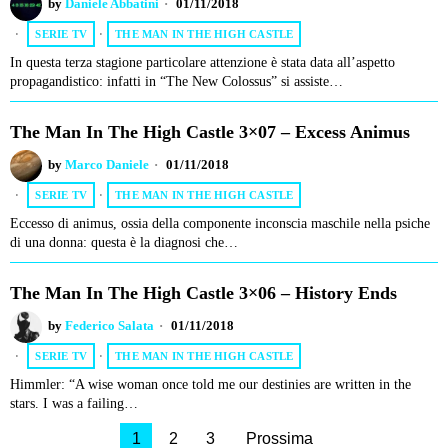
by
Daniele Abbatini
01/11/2018
SERIE TV
·
THE MAN IN THE HIGH CASTLE
In questa terza stagione particolare attenzione è stata data all’aspetto
propagandistico: infatti in “The New Colossus” si assiste…
The Man In The High Castle 3×07 – Excess Animus
by
Marco Daniele
01/11/2018
SERIE TV
·
THE MAN IN THE HIGH CASTLE
Eccesso di animus, ossia della componente inconscia maschile nella psiche
di una donna: questa è la diagnosi che…
The Man In The High Castle 3×06 – History Ends
by
Federico Salata
01/11/2018
SERIE TV
·
THE MAN IN THE HIGH CASTLE
Himmler: “A wise woman once told me our destinies are written in the
stars. I was a failing…
1
2
3
Prossima