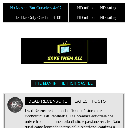
No Masters But Ourselves 4×07
ND milioni – ND rating
Hitler Has Only One Ball 4×08
ND milioni – ND rating
THE MAN IN THE HIGH CASTLE
DEAD RECENSORE
LATEST POSTS
Dead Recensore è una delle firme più storiche e
riconoscibili di Recenserie, una presenza editoriale che
unisce ironia nera, memoria di sito e passione seriale. Nato
quasi come leggenda interna della redazione, continua a