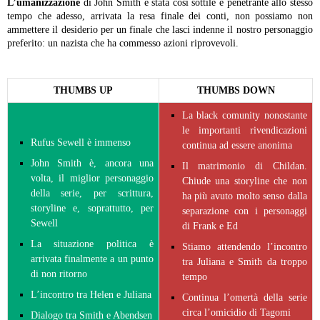
L’umanizzazione
di John Smith è stata così sottile e penetrante allo stesso
tempo che adesso, arrivata la resa finale dei conti, non possiamo non
ammettere il desiderio per un finale che lasci indenne il nostro personaggio
preferito: un nazista che ha commesso azioni riprovevoli.
THUMBS UP
THUMBS DOWN
La black comunity nonostante
le importanti rivendicazioni
Rufus Sewell è immenso
continua ad essere anonima
John Smith è, ancora una
Il matrimonio di Childan.
volta, il miglior personaggio
Chiude una storyline che non
della serie, per scrittura,
ha più avuto molto senso dalla
storyline e, soprattutto, per
separazione con i personaggi
Sewell
di Frank e Ed
La situazione politica è
Stiamo attendendo l’incontro
arrivata finalmente a un punto
tra Juliana e Smith da troppo
di non ritorno
tempo
L’incontro tra Helen e Juliana
Continua l’omertà della serie
circa l’omicidio di Tagomi
Dialogo tra Smith e Abendsen