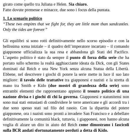
girato come quello tra Juliana e Helen.
Sia chiaro.
Fatte dovute premesse e minacce, due sono i focus della puntata.
1. Lo scenario politico
“These two empires that we fight for, they are little more than sandcastles.
Only the tides are forever.”
Gli equilibri si sono rotti definitivamente nello scorso episodio e con la
bellissima scena iniziale – il quadro dell’imperatore incartato – il comando
giapponese ufficializza la sua resa e abbandona gli Stati del Pacifico.
L’aspetto politico è stato da sempre il
punto di forza della serie
che ha
portato sullo schermo la realtà agghiacciante ideata da Dick, con gli States
dominati dal Reich e una New York senza alcuna Statua della Libertà.
Ebbene, nel descrivere i giochi di potere la serie mette in luce il suo lato
migliore:
il tavolo delle trattative
tra giapponesi e nazisti e la stretta di
mano tra Smith e Kido
(due mostri di grandezza della serie)
sono
entrambi elementi che rappresentano appieno
il tessuto politico di una
nazione divisa e i giochi di chi la governa
. Giapponesi e statunitensi non
sono mai stati entusiasti di condividere le terre americane e gli accordi tra i
due sono spesso stati sul filo del rasoio. Con la dipartita del potere
giapponese, ora i nazisti sono pronti a invadere San Francisco e a debellare
definitivamente la comunità black, tuttavia, i giapponesi, non hanno alcuna
voglia di alzare un dito in aiuto del Reich
come dimostrano i fascicoli
sulla BCR andati sfortunatamente perduti a detta di Kido.