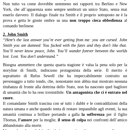
Non tutto va come dovrebbe nemmeno nei rapporti tra Berlino e New
York, che all’apparenza sono sempre sembrati un unico Stato, senza mai
esserlo davvero. Il dialogo finale tra Smith e il proprio sottoposto ne è la
prova e getta le giuste ombre su una
non troppo cieca obbedienza
al
comando berlinese.
2. John Smith
“Here’s the last answer you’re ever getting from me: you are cursed.
John
Smith you are damned. You fucked with the fates and they don’t like that.
You’ll never know peace, John. You’ll wander forever between the worlds
lost. Lost. You don’t understand.”
Bisogna ammettere che questa quarta stagione è valsa la pena solo per la
storyline di Smith, indiscusso protagonista della serie. Il merito è
soprattutto di Rufus Sewell che ha impeccabilmente costruito un
personaggio a tutto tondo, che, nonostante non abbia mai mostrato nessuna
titubanza di fronte alla dottrina dello Stato, non ha nascosto quel bagliore
di umanità che lo ha reso irresistibile.
Un antagonista che ci è entrato nel
cuore.
Il comandante Smith trascina con sé tutti i dubbi e le contraddizioni della
natura umana e anche quando tenta di restare impassibile agli eventi, la sua
umanità continua a brillare portando a galla
la sofferenza
per il figlio
Thomas,
l’amore
per la moglie,
il senso di colpa
nei confronti dell’amico
abbandonato alla morte.