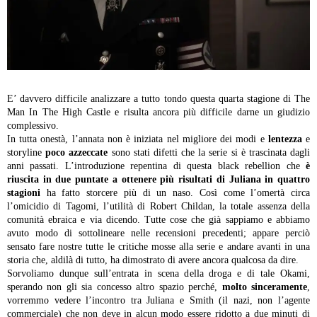
E’ davvero difficile analizzare a tutto tondo questa quarta stagione di The
Man In The High Castle e risulta ancora più difficile darne un giudizio
complessivo.
In tutta onestà, l’annata non è iniziata nel migliore dei modi e
lentezza
e
storyline
poco azzeccate
sono stati difetti che la serie si è trascinata dagli
anni passati. L’introduzione repentina di questa black rebellion che
è
riuscita in due puntate a ottenere più risultati di Juliana in quattro
stagioni
ha fatto storcere più di un naso. Così come l’omertà circa
l’omicidio di Tagomi, l’utilità di Robert Childan, la totale assenza della
comunità ebraica e via dicendo. Tutte cose che già sappiamo e abbiamo
avuto modo di sottolineare nelle recensioni precedenti; appare perciò
sensato fare nostre tutte le critiche mosse alla serie e andare avanti in una
storia che, aldilà di tutto, ha dimostrato di avere ancora qualcosa da dire.
Sorvoliamo dunque sull’entrata in scena della droga e di tale Okami,
sperando non gli sia concesso altro spazio perché,
molto sinceramente
,
vorremmo vedere l’incontro tra Juliana e Smith (il nazi, non l’agente
commerciale) che non deve in alcun modo essere ridotto a due minuti di