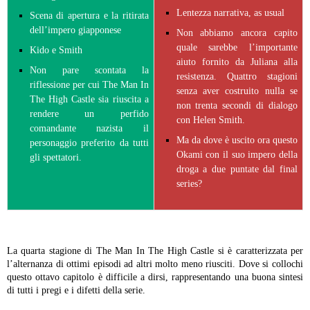
Lentezza narrativa, as usual
Scena di apertura e la ritirata
dell’impero giapponese
Non abbiamo ancora capito
quale sarebbe l’importante
Kido e Smith
aiuto fornito da Juliana alla
Non pare scontata la
resistenza. Quattro stagioni
riflessione per cui The Man In
senza aver costruito nulla se
The High Castle sia riuscita a
non trenta secondi di dialogo
rendere un perfido
con Helen Smith.
comandante nazista il
Ma da dove è uscito ora questo
personaggio preferito da tutti
Okami con il suo impero della
gli spettatori.
droga a due puntate dal final
series?
La quarta stagione di The Man In The High Castle si è caratterizzata per
l’alternanza di ottimi episodi ad altri molto meno riusciti. Dove si collochi
questo ottavo capitolo è difficile a dirsi, rappresentando una buona sintesi
di tutti i pregi e i difetti della serie.