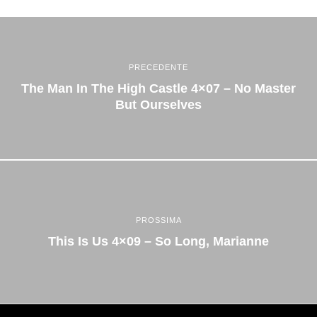
PRECEDENTE
The Man In The High Castle 4×07 – No Master
But Ourselves
PROSSIMA
This Is Us 4×09 – So Long, Marianne