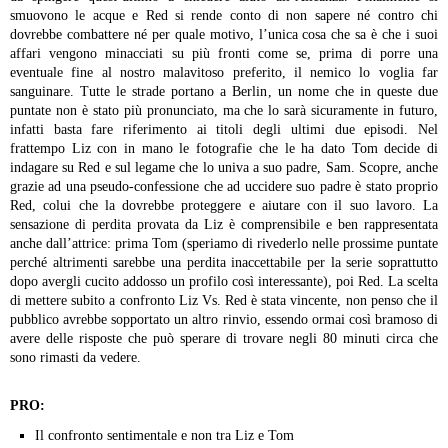
smuovono le acque e Red si rende conto di non sapere né contro chi
dovrebbe combattere né per quale motivo, l’unica cosa che sa è che i suoi
affari vengono minacciati su più fronti come se, prima di porre una
eventuale fine al nostro malavitoso preferito, il nemico lo voglia far
sanguinare. Tutte le strade portano a Berlin, un nome che in queste due
puntate non è stato più pronunciato, ma che lo sarà sicuramente in futuro,
infatti basta fare riferimento ai titoli degli ultimi due episodi.
Nel
frattempo Liz con in mano le fotografie che le ha dato Tom decide di
indagare su Red e sul legame che lo univa a suo padre, Sam. Scopre, anche
grazie ad una pseudo-confessione che ad uccidere suo padre è stato proprio
Red, colui che la dovrebbe proteggere e aiutare con il suo lavoro. La
sensazione di perdita provata da Liz è comprensibile e ben rappresentata
anche dall’attrice: prima Tom (speriamo di rivederlo nelle prossime puntate
perché altrimenti sarebbe una perdita inaccettabile per la serie soprattutto
dopo avergli cucito addosso un profilo così interessante), poi Red. La scelta
di mettere subito a confronto Liz Vs. Red è stata vincente, non penso che il
pubblico avrebbe sopportato un altro rinvio, essendo ormai così bramoso di
avere delle risposte che può sperare di trovare negli 80 minuti circa che
sono rimasti da vedere.
PRO:
Il confronto sentimentale e non tra Liz e Tom