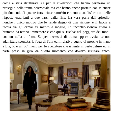
come è stata strutturata sia per le rivelazioni che hanno permesso un
proseguo nella trama orizzontale ma che hanno anche portato con sé ancor
più domande di quante forse riusciremo/riusciranno a soddisfare con delle
risposte esaurienti a due passi dalla fine. La vera perla dell’episodio,
nonchè l’unico motivo che lo rende degno di una visione, è il faccia a
faccia tra gli ormai ex marito e moglie, un incontro-scontro atteso e
bramato da tempo immemore e che qui si risolve nel peggiore dei modi:
con un nulla di fatto. Se per necessità di trama appare ovvia, se non
addirittura scontata, la fuga di Tom ed il relativo pugno di mosche in mano
a Liz, lo è un po’ meno per lo spettatore che si sente in parte deluso ed in
parte preso in giro da questo momento che dovevo risultare epico.