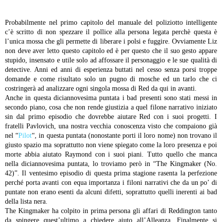
Probabilmente nel primo capitolo del manuale del poliziotto intelligente
c’è scritto di non spezzare il pollice alla persona legata perchè questa è
l’unica mossa che gli permette di liberare i polsi e fuggire. Ovviamente Liz
non deve aver letto questo capitolo ed è per questo che il suo gesto appare
stupido, insensato e utile solo ad affossare il personaggio e le sue qualità di
detective. Anni ed anni di esperienza buttati nel cesso senza porsi troppe
domande e come risultato solo un pugno di mosche ed un tarlo che ci
costringerà ad analizzare ogni singola mossa di Red da qui in avanti.
Anche in questa diciannovesima puntata i bad presenti sono stati messi in
secondo piano, cosa che non rende giustizia a quel filone narrativo iniziato
sin dal primo episodio che dovrebbe aiutare Red con i suoi progetti. I
fratelli Pavlovich, una nostra vecchia conoscenza visto che compaiono già
nel “
Pilot
“, in questa puntata (nonostante porti il loro nome) non trovano il
giusto spazio ma soprattutto non viene spiegato come la loro presenza e poi
morte abbia aiutato Raymond con i suoi piani. Tutto quello che manca
nella diciannovesima puntata, lo troviamo però in “The Kingmaker (No.
42)”. Il ventesimo episodio di questa prima stagione rasenta la perfezione
perché porta avanti con equa importanza i filoni narrativi che da un po’ di
puntate non erano esenti da alcuni difetti, soprattutto quelli inerenti ai bad
della lista nera.
The Kingmaker ha colpito in prima persona gli affari di Reddington tanto
da spingere quest’ultimo a chiedere aiuto all’Alleanza. Finalmente si