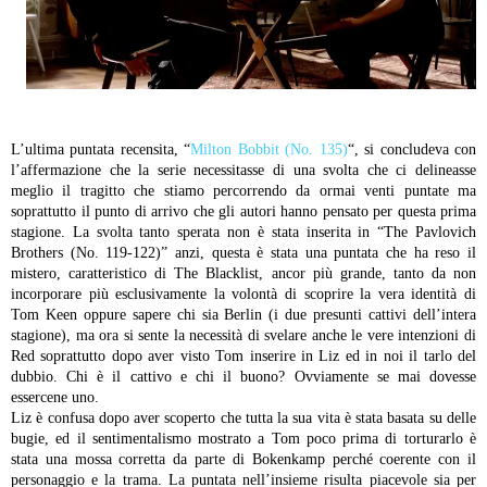
L’ultima puntata recensita, “
Milton Bobbit (No. 135)
“, si concludeva con
l’affermazione che la serie necessitasse di una svolta che ci delineasse
meglio il tragitto che stiamo percorrendo da ormai venti puntate ma
soprattutto il punto di arrivo che gli autori hanno pensato per questa prima
stagione. La svolta tanto sperata non è stata inserita in “The Pavlovich
Brothers (No. 119-122)” anzi, questa è stata una puntata che ha reso il
mistero, caratteristico di The Blacklist, ancor più grande, tanto da non
incorporare più esclusivamente la volontà di scoprire la vera identità di
Tom Keen oppure sapere chi sia Berlin (i due presunti cattivi dell’intera
stagione), ma ora si sente la necessità di svelare anche le vere intenzioni di
Red soprattutto dopo aver visto Tom inserire in Liz ed in noi il tarlo del
dubbio. Chi è il cattivo e chi il buono? Ovviamente se mai dovesse
essercene uno.
Liz è confusa dopo aver scoperto che tutta la sua vita è stata basata su delle
bugie, ed il sentimentalismo mostrato a Tom poco prima di torturarlo è
stata una mossa corretta da parte di Bokenkamp perché coerente con il
personaggio e la trama. La puntata nell’insieme risulta piacevole sia per