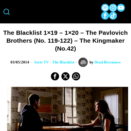
The Blacklist 1×19 – 1×20 – The Pavlovich
Brothers (No. 119-122) – The Kingmaker
(No.42)
03/05/2014
Serie TV
·
The Blacklist
by
Dead Recensore