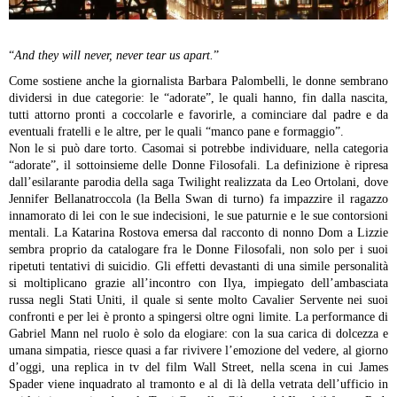
“
And they will never, never tear us apart.
”
Come sostiene anche la giornalista Barbara Palombelli, le donne sembrano
dividersi in due categorie: le “adorate”, le quali hanno, fin dalla nascita,
tutti attorno pronti a coccolarle e favorirle, a cominciare dal padre e da
eventuali fratelli e le altre, per le quali “manco pane e formaggio”.
Non le si può dare torto. Casomai si potrebbe individuare, nella categoria
“adorate”, il sottoinsieme delle Donne Filosofali. La definizione è ripresa
dall’esilarante parodia della saga Twilight realizzata da Leo Ortolani, dove
Jennifer Bellanatroccola (la Bella Swan di turno) fa impazzire il ragazzo
innamorato di lei con le sue indecisioni, le sue paturnie e le sue contorsioni
mentali.
La Katarina Rostova emersa dal racconto di nonno Dom a Lizzie
sembra proprio da catalogare fra le Donne Filosofali, non solo per i suoi
ripetuti tentativi di suicidio. Gli effetti devastanti di una simile personalità
si moltiplicano grazie all’incontro con Ilya, impiegato dell’ambasciata
russa negli Stati Uniti, il quale si sente molto Cavalier Servente nei suoi
confronti e per lei è pronto a spingersi oltre ogni limite.
La performance di
Gabriel Mann nel ruolo è solo da elogiare: con la sua carica di dolcezza e
umana simpatia, riesce quasi a far rivivere l’emozione del vedere, al giorno
d’oggi, una replica in tv del film Wall Street, nella scena in cui James
Spader viene inquadrato al tramonto e al di là della vetrata dell’ufficio in