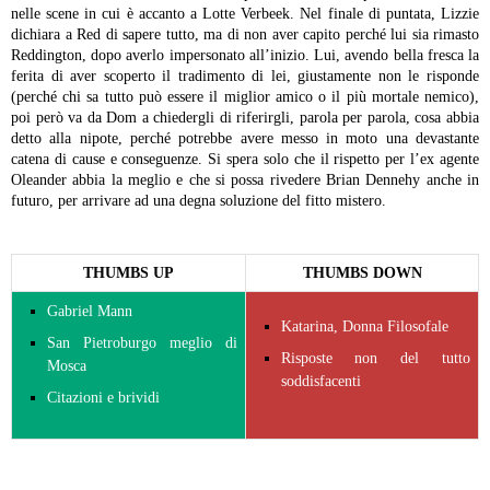
nelle scene in cui è accanto a Lotte Verbeek.
Nel finale di puntata, Lizzie
dichiara a Red di sapere tutto, ma di non aver capito perché lui sia rimasto
Reddington, dopo averlo impersonato all’inizio. Lui, avendo bella fresca la
ferita di aver scoperto il tradimento di lei, giustamente non le risponde
(perché chi sa tutto può essere il miglior amico o il più mortale nemico),
poi però va da Dom a chiedergli di riferirgli, parola per parola, cosa abbia
detto alla nipote, perché potrebbe avere messo in moto una devastante
catena di cause e conseguenze. Si spera solo che il rispetto per l’ex agente
Oleander abbia la meglio e che si possa rivedere Brian Dennehy anche in
futuro, per arrivare ad una degna soluzione del fitto mistero.
THUMBS UP
THUMBS DOWN
Gabriel Mann
Katarina, Donna Filosofale
San Pietroburgo meglio di
Risposte non del tutto
Mosca
soddisfacenti
Citazioni e brividi