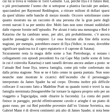
cui lui si trova si vedono le Torri Gemelle. Già, perché Ilya è il futuro Red,
o più precisamente l’uomo che si sottopose a plastica facciale per andare,
spacciandosi per Raymond Reddington, a ritirare milioni di dollari sparsi
da quest’ultimo nelle banche di mezzo mondo.
Occorre sottolineare come
quanto mostrato sia un racconto di una persona che la gran parte degli
eventi narrati li sa per sentito dire. Molti fans non sono rimasti soddisfatti
dalle risposte fornite nell’episodio. Per alcuni è tutta una menzogna e Red è
Katarina che ha cambiato sesso, per altri, più probabilmente, c’è ancora
qualche passaggio da compiere. Le ossa bruciate alla fine della scorsa
stagione, per esempio, potrebbero essere di Ilya (
Volkov
, in russo, dovrebbe
significare qualcosa tra il capro espiatorio e il caprone di Satana).
Sicuramente resta la magia delle scene a San Pietroburgo, si notano i
collegamenti con episodi precedenti fra cui Cape May (nelle scene di lotta
in cui è coinvolta Katarina) e tanti tasselli devono ancora andare a posto: se
l’attuale Red fosse Ilya, teneva famiglia, come più volte confermato sin
dalla prima stagione. Non se ne è fatto cenno in questa puntata. Non sono
neanche state mostrate le cicatrici dell’incendio che il personaggio
interpretato da James Spader ha sul corpo. Diventa inoltre più difficile
collocare il racconto fatto a Madeline Pratt su quando tornò e trovò la sua
famiglia sterminata (bisognerebbe far tornare la signora proprio solo per un
viaggetto a Tegucigalpa, onde chiarire la faccenda). La conta dei punti
finisce in pareggio, perché effettivamente cavolo e aringhe è un piatto di
gusto russo, per cui Red potrebbe provenire dall’ex Unione Sovietica, ma
Gabriel Mann è di diversi centimetri più alto di James Spader, si nota bene