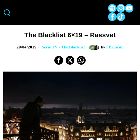
The Blacklist 6×19 – Rassvet
29/04/2019
Serie TV
·
The Blacklist
by
FBruscoli