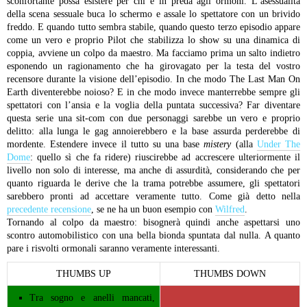
sconfortante possa esistere per chi è in preda agli ormoni. L’asessualità
della scena sessuale buca lo schermo e assale lo spettatore con un brivido
freddo.
E quando tutto sembra stabile, quando questo terzo episodio appare
come un vero e proprio Pilot che stabilizza lo show su una dinamica di
coppia, avviene un colpo da maestro. Ma facciamo prima un salto indietro
esponendo un ragionamento che ha girovagato per la testa del vostro
recensore durante la visione dell’episodio. In che modo The Last Man On
Earth diventerebbe noioso? E in che modo invece manterrebbe sempre gli
spettatori con l’ansia e la voglia della puntata successiva? Far diventare
questa serie una sit-com con due personaggi sarebbe un vero e proprio
delitto: alla lunga le gag annoierebbero e la base assurda perderebbe di
mordente. Estendere invece il tutto su una base
mistery
(alla
Under The
Dome
: quello sì che fa ridere) riuscirebbe ad accrescere ulteriormente il
livello non solo di interesse, ma anche di assurdità, considerando che per
quanto riguarda le derive che la trama potrebbe assumere, gli spettatori
sarebbero pronti ad accettare veramente tutto. Come già detto nella
precedente recensione
, se ne ha un buon esempio con
Wilfred
.
Tornando al colpo da maestro: bisognerà quindi anche aspettarsi uno
scontro automobilistico con una bella bionda spuntata dal nulla. A quanto
pare i risvolti ormonali saranno veramente interessanti.
THUMBS UP
THUMBS DOWN
Tra sogno e anelli mancati,