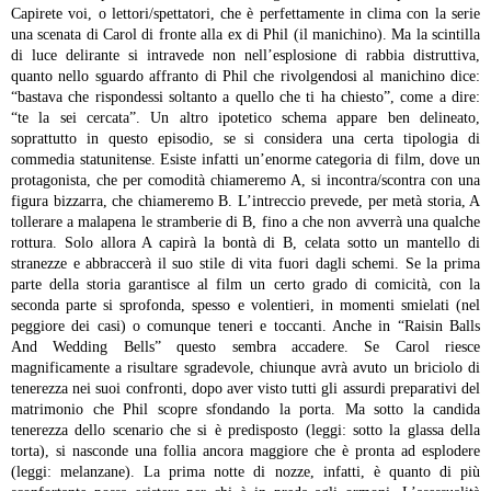
Capirete voi, o lettori/spettatori, che è perfettamente in clima con la serie
una scenata di Carol di fronte alla ex di Phil (il manichino). Ma la scintilla
di luce delirante si intravede non nell’esplosione di rabbia distruttiva,
quanto nello sguardo affranto di Phil che rivolgendosi al manichino dice:
“bastava che rispondessi soltanto a quello che ti ha chiesto”, come a dire:
“te la sei cercata”.
Un altro ipotetico schema appare ben delineato,
soprattutto in questo episodio, se si considera una certa tipologia di
commedia statunitense. Esiste infatti un’enorme categoria di film, dove un
protagonista, che per comodità chiameremo A, si incontra/scontra con una
figura bizzarra, che chiameremo B. L’intreccio prevede, per metà storia, A
tollerare a malapena le stramberie di B, fino a che non avverrà una qualche
rottura. Solo allora A capirà la bontà di B, celata sotto un mantello di
stranezze e abbraccerà il suo stile di vita fuori dagli schemi. Se la prima
parte della storia garantisce al film un certo grado di comicità, con la
seconda parte si sprofonda, spesso e volentieri, in momenti smielati (nel
peggiore dei casi) o comunque teneri e toccanti.
Anche in “Raisin Balls
And Wedding Bells” questo sembra accadere. Se Carol riesce
magnificamente a risultare sgradevole, chiunque avrà avuto un briciolo di
tenerezza nei suoi confronti, dopo aver visto tutti gli assurdi preparativi del
matrimonio che Phil scopre sfondando la porta. Ma sotto la candida
tenerezza dello scenario che si è predisposto (leggi: sotto la glassa della
torta), si nasconde una follia ancora maggiore che è pronta ad esplodere
(leggi: melanzane). La prima notte di nozze, infatti, è quanto di più