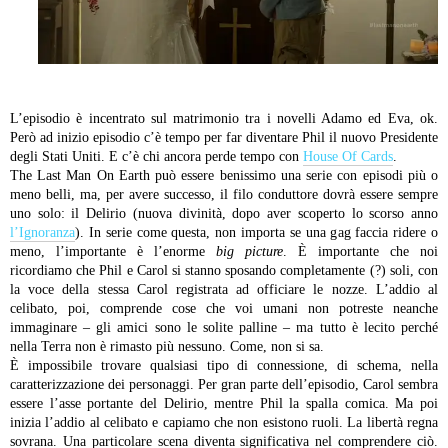
L’episodio è incentrato sul matrimonio tra i novelli Adamo ed Eva, ok.
Però ad inizio episodio c’è tempo per far diventare Phil il nuovo Presidente
degli Stati Uniti. E c’è chi ancora perde tempo con
House Of Cards
.
The Last Man On Earth può essere benissimo una serie con episodi più o
meno belli, ma, per avere successo, il filo conduttore dovrà essere sempre
uno solo: il Delirio (nuova divinità, dopo aver scoperto lo scorso anno
l’Ignoranza
). In serie come questa, non importa se una gag faccia ridere o
meno, l’importante è l’enorme
big picture
. È importante che noi
ricordiamo che Phil e Carol si stanno sposando completamente (?) soli, con
la voce della stessa Carol registrata ad officiare le nozze. L’addio al
celibato, poi, comprende cose che voi umani non potreste neanche
immaginare – gli amici sono le solite palline – ma tutto è lecito perché
nella Terra non è rimasto più nessuno. Come, non si sa.
È impossibile trovare qualsiasi tipo di connessione, di schema, nella
caratterizzazione dei personaggi. Per gran parte dell’episodio, Carol sembra
essere l’asse portante del Delirio, mentre Phil la spalla comica. Ma poi
inizia l’addio al celibato e capiamo che non esistono ruoli. La libertà regna
sovrana. Una particolare scena diventa significativa nel comprendere ciò.