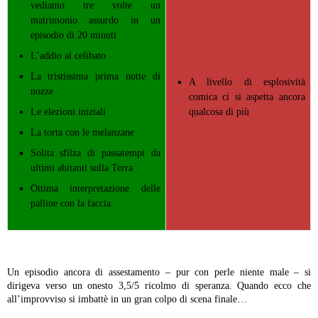
vediamo tre volte un
matrimonio assurdo in un
episodio di 20 minuti
L’addio al celibato
La tristissima prima notte di
A livello di esplosività
nozze
comica ci si aspetta ancora
Le elezioni iniziali
qualcosa di più
La torta con le melanzane
Solita sfilza di passatempi da
ultimi abitanti sulla Terra
Ottima interpretazione delle
palline con la faccia
Un episodio ancora di assestamento – pur con perle niente male – si
dirigeva verso un onesto 3,5/5 ricolmo di speranza. Quando ecco che
all’improvviso si imbattè in un gran colpo di scena finale…