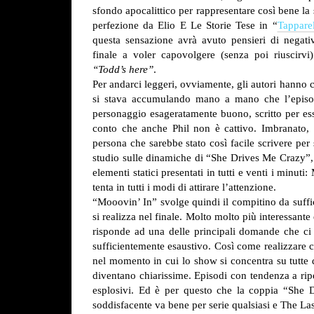
sfondo apocalittico per rappresentare così bene la 
perfezione da Elio E Le Storie Tese in “
Tapparel
questa sensazione avrà avuto pensieri di negati
finale a voler capovolgere (senza poi riuscirvi)
“Todd’s here”
.
Per andarci leggeri, ovviamente, gli autori hanno 
si stava accumulando mano a mano che l’episo
personaggio esageratamente buono, scritto per ess
conto che anche Phil non è cattivo. Imbranato,
persona che sarebbe stato così facile scrivere per 
studio sulle dinamiche di “She Drives Me Crazy”, l
elementi statici presentati in tutti e venti i minut
tenta in tutti i modi di attirare l’attenzione.
“Mooovin’ In” svolge quindi il compitino da suffici
si realizza nel finale. Molto molto più interessante
risponde ad una delle principali domande che ci s
sufficientemente esaustivo. Così come realizzare c
nel momento in cui lo show si concentra su tutte qu
diventano chiarissime.
Episodi con tendenza a ripe
esplosivi. Ed è per questo che la coppia “She 
soddisfacente va bene per serie qualsiasi e The La