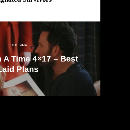
PROSSIMA
 A Time 4×17 – Best
Laid Plans