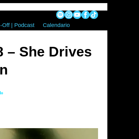
-Off | Podcast
Calendario
8 – She Drives
In
lo