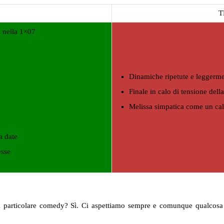
T
i nella 1×07
Dinamiche ripetute e leggermen
Finale in calo di tensione dell
Melissa simpatica come un calc
a date
esse
a particolare comedy? Sì. Ci aspettiamo sempre e comunque qualcosa 