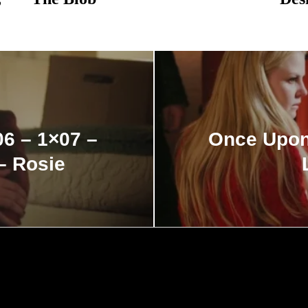
06 – 1×07 –
Once Upon
– Rosie