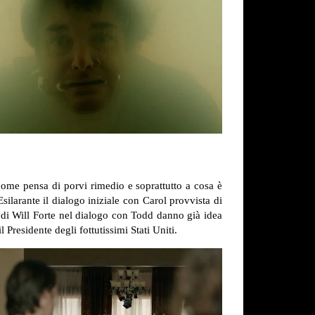
 come pensa di porvi rimedio e soprattutto a cosa è
silarante il dialogo iniziale con Carol provvista di
i di Will Forte nel dialogo con Todd danno già idea
Presidente degli fottutissimi Stati Uniti.