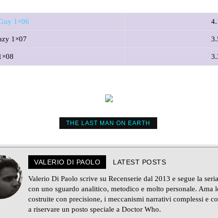
 Guy 1×06
4.
azy 1×07
3.
1×08
3.
THE LAST MAN ON EARTH
VALERIO DI PAOLO
LATEST POSTS
Valerio Di Paolo scrive su Recenserie dal 2013 e segue la seria
con uno sguardo analitico, metodico e molto personale. Ama le
costruite con precisione, i meccanismi narrativi complessi e c
a riservare un posto speciale a Doctor Who.