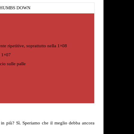
HUMBS DOWN
te ripetitive, soprattutto nella 1×08
a 1×07
io sulle palle
in più? Sì. Speriamo che il meglio debba ancora