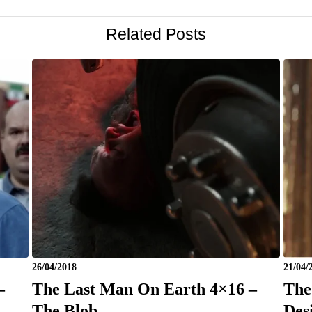
Related Posts
26/04/2018
21/04/
–
The Last Man On Earth 4×16 –
The
,
The Blob
Des