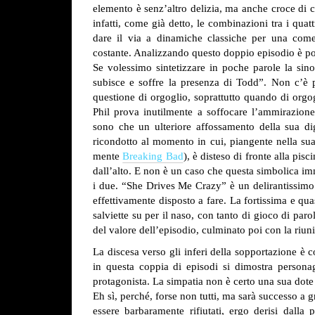
elemento è senz’altro delizia, ma anche croce di 
infatti, come già detto, le combinazioni tra i qua
dare il via a dinamiche classiche per una comedy
costante. Analizzando questo doppio episodio è poss
Se volessimo sintetizzare in poche parole la sinos
subisce e soffre la presenza di Todd”. Non c’è p
questione di orgoglio, soprattutto quando di orgo
Phil prova inutilmente a soffocare l’ammirazion
sono che un ulteriore affossamento della sua dig
ricondotto al momento in cui, piangente nella sua
mente
Breaking Bad
), è disteso di fronte alla pi
dall’alto. E non è un caso che questa simbolica imm
i due. “She Drives Me Crazy” è un delirantissimo v
effettivamente disposto a fare. La fortissima e qua
salviette su per il naso, con tanto di gioco di pa
del valore dell’episodio, culminato poi con la riun
La discesa verso gli inferi della sopportazione è
in questa coppia di episodi si dimostra personagg
protagonista. La simpatia non è certo una sua dote
Eh sì, perché, forse non tutti, ma sarà successo a g
essere barbaramente rifiutati, ergo derisi dalla 