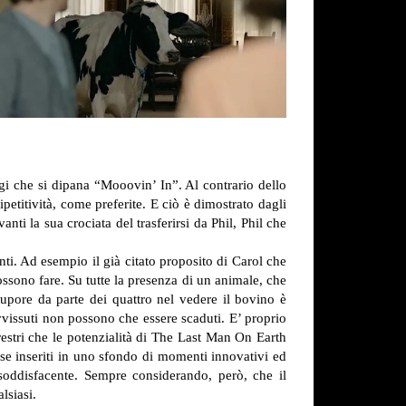
gi che si dipana “Mooovin’ In”. Al contrario dello
etitività, come preferite. E ciò è dimostrato dagli
nti la sua crociata del trasferirsi da Phil, Phil che
nti. Ad esempio il già citato proposito di Carol che
possono fare. Su tutte la presenza di un animale, che
tupore da parte dei quattro nel vedere il bovino è
vvissuti non possono che essere scaduti. E’ proprio
rrestri che le potenzialità di The Last Man On Earth
se inseriti in uno sfondo di momenti innovativi ed
oddisfacente. Sempre considerando, però, che il
lsiasi.