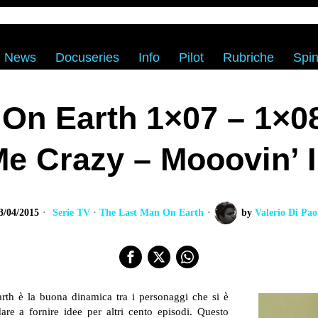
News
Docuseries
Info
Pilot
Rubriche
Spin
On Earth 1×07 – 1×0
e Crazy – Mooovin’ 
3/04/2015
Serie TV
·
The Last Man On Earth
by
Valerio Di Pao
th è la buona dinamica tra i personaggi che si è
re a fornire idee per altri cento episodi. Questo