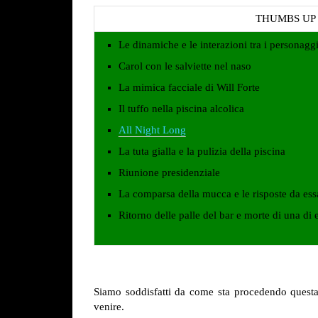
THUMBS UP
Le dinamiche e le interazioni tra i personagg
Carol con le salviette nel naso
La mimica facciale di Will Forte
Il tuffo nella piscina alcolica
All Night Long
La tuta gialla e la pulizia della piscina
Riunione presidenziale
La comparsa della mucca e le risposte da ess
Ritorno delle palle del bar e morte di una di 
Siamo soddisfatti da come sta procedendo quest
venire.