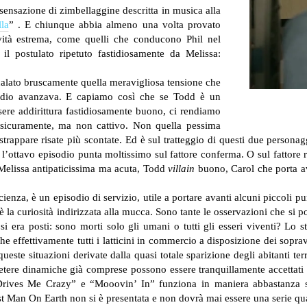
sensazione di zimbellaggine descritta in musica alla
la
” . E chiunque abbia almeno una volta provato
vità estrema, come quelli che conducono Phil nel
 il postulato ripetuto fastidiosamente da Melissa:
calato bruscamente quella meravigliosa tensione che
dio avanzava. E capiamo così che se Todd è un
ere addirittura fastidiosamente buono, ci rendiamo
 sicuramente, ma non cattivo. Non quella pessima
strappare risate più scontate.
Ed è sul tratteggio di questi due personag
’ottavo episodio punta moltissimo sul fattore conferma. O sul fattore rip
i: Melissa antipaticissima ma acuta, Todd
villain
buono, Carol che porta ava
enza, è un episodio di servizio, utile a portare avanti alcuni piccoli pu
 è la curiosità indirizzata alla mucca. Sono tante le osservazioni che si 
i era posti: sono morti solo gli umani o tutti gli esseri viventi? Lo s
he effettivamente tutti i latticini in commercio a disposizione dei sopra
este situazioni derivate dalla quasi totale sparizione degli abitanti te
tere dinamiche già comprese possono essere tranquillamente accettati 
Drives Me Crazy” e “Mooovin’ In” funziona in maniera abbastanza s
st Man On Earth non si è presentata e non dovrà mai essere una serie qua