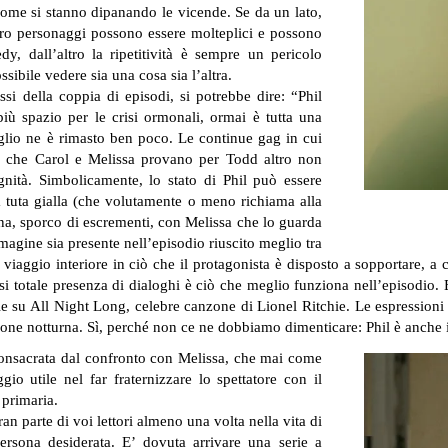
come si stanno dipanando le vicende. Se da un lato,
ttro personaggi possono essere molteplici e possono
, dall’altro la ripetitività è sempre un pericolo
ibile vedere sia una cosa sia l’altra.
si della coppia di episodi, si potrebbe dire: “Phil
iù spazio per le crisi ormonali, ormai è tutta una
glio ne è rimasto ben poco. Le continue gag in cui
e che Carol e Melissa provano per Todd altro non
nità. Simbolicamente, lo stato di Phil può essere
 tuta gialla (che volutamente o meno richiama alla
scina, sporco di escrementi, con Melissa che lo guarda
agine sia presente nell’episodio riuscito meglio tra
iaggio interiore in ciò che il protagonista è disposto a sopportare, a
si totale presenza di dialoghi è ciò che meglio funziona nell’episodio. E
role su All Night Long, celebre canzone di Lionel Ritchie. Le espression
ione notturna. Sì, perché non ce ne dobbiamo dimenticare: Phil è anche il 
 consacrata dal confronto con Melissa, che mai come
io utile nel far fraternizzare lo spettatore con il
 primaria.
ran parte di voi lettori almeno una volta nella vita di
persona desiderata. E’ dovuta arrivare una serie a