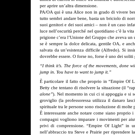
per aprire un’altra dimensione.
PA/OA qui è una Alice non in grado di vivere be
tutto sembri andare bene, basta un briciolo di nor
suoi genitori e dei suoi amici – non è un caso infat
luce nell’oscurità perché nel quotidiano c’è la vita
prigione c’era l’Unione del Gruppo che aveva un 
se è sempre la dolce delicata, gentile OA, e anche 
salvata da un’esistenza difficile (Alfredo). Si i
dovrebbe essere. O forse no, forse è uno dei soliti 
“I think it’s. The force of the movements, done wi
jump in. You have to want to jump it.”
È particolare il fatto che proprio in “Empire Of L
Betty che tentano di risolvere la situazione (il “
alone”
). Nel momento in cui ci si appoggia e si so
groviglio (la professoressa utilizza il danaro lasc
spirituale tra le persone sono risoluzione di molte 
È interessante anche notare come siano proprio i p
compagni vogliono imparare i movimenti per aiutar
privi di comprensione.
“Empire Of Light” in un s
nell’abbraccio tra Steve e Prairie per riprendere 