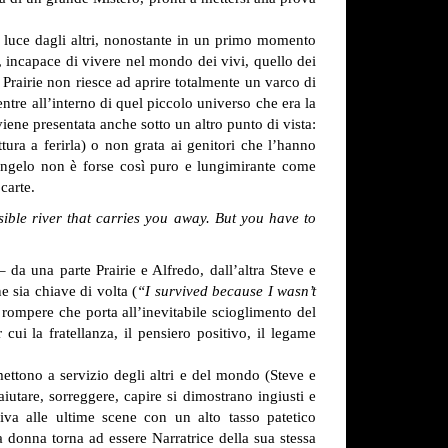
luce dagli altri, nonostante in un primo momento
, incapace di vivere nel mondo dei vivi, quello dei
Prairie non riesce ad aprire totalmente un varco di
entre all’interno di quel piccolo universo che era la
iene presentata anche sotto un altro punto di vista:
ttura a ferirla) o non grata ai genitori che l’hanno
o Angelo non è forse così puro e lungimirante come
carte.
isible river that carries you away. But you have to
 da una parte Prairie e Alfredo, dall’altra Steve e
e sia chiave di volta (
“I survived because I wasn’t
a rompere che porta all’inevitabile scioglimento del
 cui la fratellanza, il pensiero positivo, il legame
mettono a servizio degli altri e del mondo (Steve e
utare, sorreggere, capire si dimostrano ingiusti e
iva alle ultime scene con un alto tasso patetico
a donna torna ad essere Narratrice della sua stessa