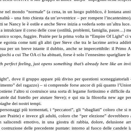
ne nel mondo “normale” (a cena, in un luogo pubblico, è lontana anni 
malità – una foto chiesta da un’avventrice – per rompere l’incantesimo)
ti se Nancy le è ostile e anche Steve inizia a vederla sotto un’altra luce.
 a intralciare il corso delle cose (ostilità, problemi, famiglia, paure…) m
unico scopo, fuggire.
Prairie per la prima volta in “Empire Of Light” ci v
egoista come tutti gli altri (per Steve che tra le lacrime arriva addiri
nsinua per un breve istante il dubbio, anche se impercettibile: il Prim
giochi a cui The OA ci ha abituati, forse è solo l’ennesimo sparigliare le 
th perfect feeling, just opens something that’s already here like an inv
ight”, dove il gruppo appare più diviso per questioni sceneggiatoriali –
rapimento” del ragazzo) – si comprende forse ancor di più quanto l’Union
stiene l’altro si costruisce una sorta di legame fortissimo e difficile d
iatole dal fratello per aiutare Steve); e qui sta la filosofia new age per
piaghe dei nostri tempi.
ersonaggi più tormentati, i “peccatori”, gli “sbagliati” coloro che si 
e Prairie) e invece gli adulti, coloro che “per elezione” dovrebbero ai
aliscendi emotivo, in una giostra di rabbia, dolore, delusione arr
la costruzione delle precedente puntate: intorno al fuoco delle candele l