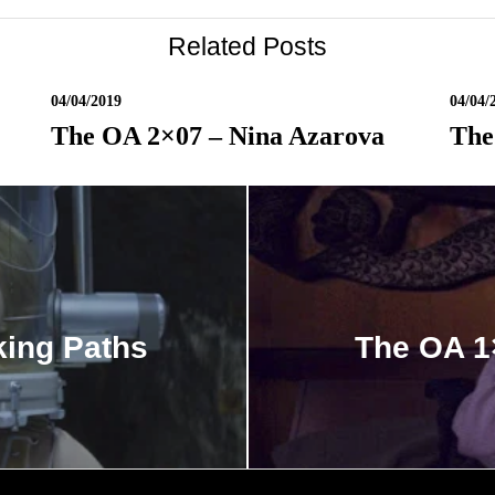
Related Posts
04/04/2019
04/04/
The OA 2×07 – Nina Azarova
The
king Paths
The OA 1×