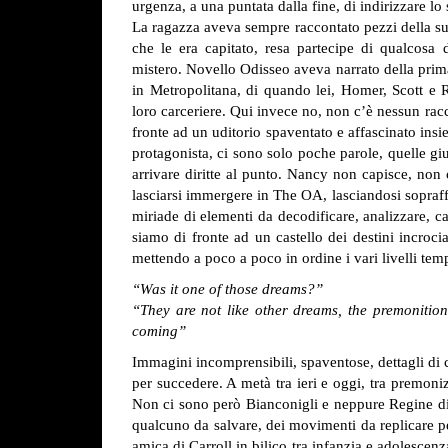
urgenza, a una puntata dalla fine, di indirizzare lo 
La ragazza aveva sempre raccontato pezzi della sua
che le era capitato, resa partecipe di qualcosa 
mistero. Novello Odisseo aveva narrato della prim
in Metropolitana, di quando lei, Homer, Scott e Ra
loro carceriere. Qui invece no, non c’è nessun rac
fronte ad un uditorio spaventato e affascinato insi
protagonista, ci sono solo poche parole, quelle giu
arrivare diritte al punto. Nancy non capisce, non
lasciarsi immergere in The OA, lasciandosi sopraffa
miriade di elementi da decodificare, analizzare, cap
siamo di fronte ad un castello dei destini incroc
mettendo a poco a poco in ordine i vari livelli tem
“Was it one of those dreams?”
“They are not like other dreams, the premonition.
coming”
Immagini incomprensibili, spaventose, dettagli di c
per succedere. A metà tra ieri e oggi, tra premoniz
Non ci sono però Bianconigli e neppure Regine di
qualcuno da salvare, dei movimenti da replicare pe
amica di Carroll in bilico tra infanzia e adolescen