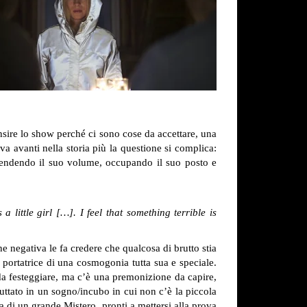
ensire lo show perché ci sono cose da accettare, una
 va avanti nella storia più la questione si complica:
 prendendo il suo volume, occupando il suo posto e
little girl […]. I feel that something terrible is
e negativa le fa credere che qualcosa di brutto stia
, portatrice di una cosmogonia tutta sua e speciale.
a festeggiare, ma c’è una premonizione da capire,
uttato in un sogno/incubo in cui non c’è la piccola
a di un grande Mistero, pronti a mettersi alla prova