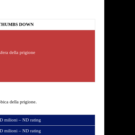
THUMBS DOWN
sfera della prigione
bica della prigione.
D milioni – ND rating
D milioni – ND rating