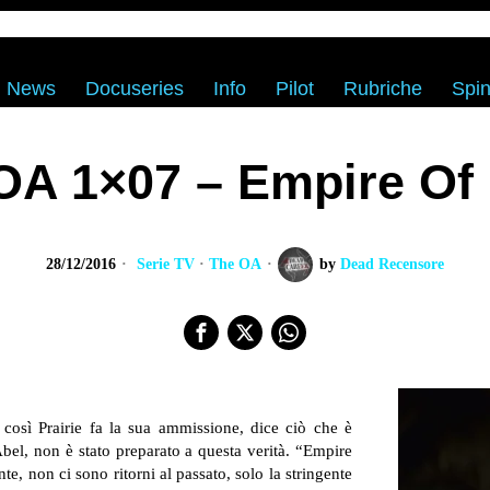
News
Docuseries
Info
Pilot
Rubriche
Spin
OA 1×07 – Empire Of 
28/12/2016
Serie TV
·
The OA
by
Dead Recensore
così Prairie fa la sua ammissione, dice ciò che è
el, non è stato preparato a questa verità. “Empire
e, non ci sono ritorni al passato, solo la stringente