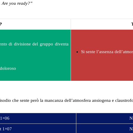
ry. Are you ready?”
P
nto di divisione del gruppo diventa
Si sente l’assenza dell’atmo
 doloroso
isodio che sente però la mancanza dell’atmosfera ansiogena e claustrofo
 1×06
N
t 1×07
N