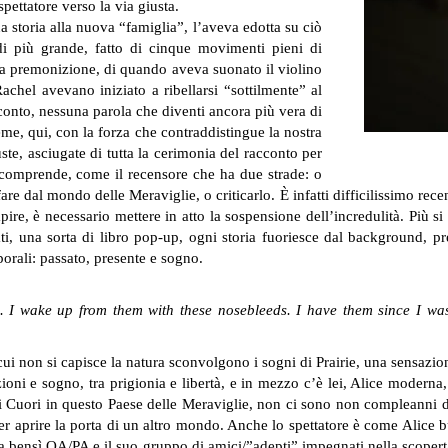
spettatore verso la via giusta.
 storia alla nuova “famiglia”, l’aveva edotta su ciò
di più grande, fatto di cinque movimenti pieni di
a premonizione, di quando aveva suonato il violino
chel avevano iniziato a ribellarsi “sottilmente” al
conto, nessuna parola che diventi ancora più vera di
eme, qui, con la forza che contraddistingue la nostra
ste, asciugate di tutta la cerimonia del racconto per
 comprende, come il recensore che ha due strade: o
re dal mondo delle Meraviglie, o criticarlo. È infatti difficilissimo rec
ire, è necessario mettere in atto la sospensione dell’incredulità. Più si
iati, una sorta di libro pop-up, ogni storia fuoriesce dal background,
porali: passato, presente e sogno.
 I wake up from them with these nosebleeds. I have them since I was a 
ui non si capisce la natura sconvolgono i sogni di Prairie, una sensazion
ioni e sogno, tra prigionia e libertà, e in mezzo c’è lei, Alice moderna
 Cuori in questo Paese delle Meraviglie, non ci sono non compleanni d
r aprire la porta di un altro mondo. Anche lo spettatore è come Alice b
za bensì OA/PA e il suo gruppo di amici/”adepti” impegnati nella scopert