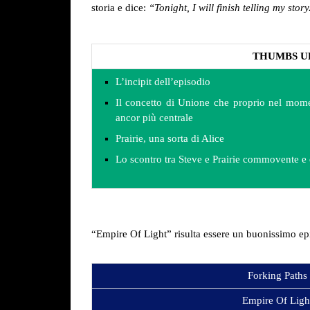
storia e dice:
“Tonight, I will finish telling my sto
THUMBS U
L’incipit dell’episodio
Il concetto di Unione che proprio nel mome
ancor più centrale
Prairie, una sorta di Alice
Lo scontro tra Steve e Prairie commovente e
“Empire Of Light” risulta essere un buonissimo ep
Forking Paths
Empire Of Ligh