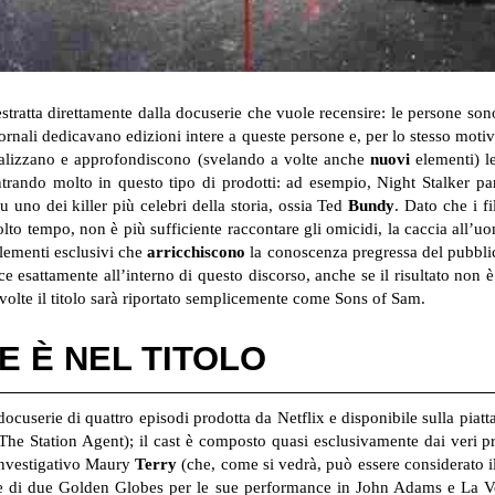
tratta direttamente dalla docuserie che vuole recensire: le persone sono
iornali dedicavano edizioni intere a queste persone e, per lo stesso moti
alizzano e approfondiscono (svelando a volte anche
nuovi
elementi) le
ntrando molto in questo tipo di prodotti: ad esempio, Night Stalker par
 uno dei killer più celebri della storia, ossia Ted
Bundy
. Dato che i fi
o tempo, non è più sufficiente raccontare gli omicidi, la caccia all’uom
elementi esclusivi che
arricchiscono
la conoscenza pregressa del pubbli
isce esattamente all’interno di questo discorso, anche se il risultato non 
a volte il titolo sarà riportato semplicemente come Sons of Sam.
LE È NEL TITOLO
userie di quattro episodi prodotta da Netflix e disponibile sulla piatt
he Station Agent); il cast è composto quasi esclusivamente dai veri pr
 investigativo Maury
Terry
(che, come si vedrà, può essere considerato i
e di due Golden Globes per le sue performance in John Adams e La Ver