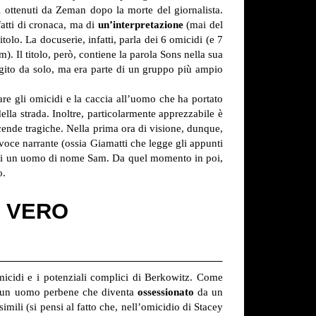
ati ottenuti da Zeman dopo la morte del giornalista.
fatti di cronaca, ma di
un’interpretazione
(mai del
tolo. La docuserie, infatti, parla dei 6 omicidi (e 7
. Il titolo, però, contiene la parola Sons nella sua
agito da solo, ma era parte di un gruppo più ampio
are gli omicidi e la caccia all’uomo che ha portato
della strada. Inoltre, particolarmente apprezzabile è
cende tragiche. Nella prima ora di visione, dunque,
voce narrante (ossia Giamatti che legge gli appunti
io di un uomo di nome Sam. Da quel momento in poi,
o.
O VERO
micidi e i potenziali complici di Berkowitz. Come
y, un uomo perbene che diventa
ossessionato
da un
imili (si pensi al fatto che, nell’omicidio di Stacey