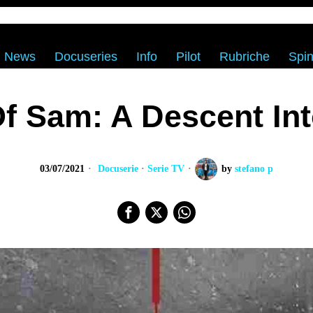
News
Docuseries
Info
Pilot
Rubriche
Spin
f Sam: A Descent In
03/07/2021
Docuserie
·
Serie TV
by
stefano p