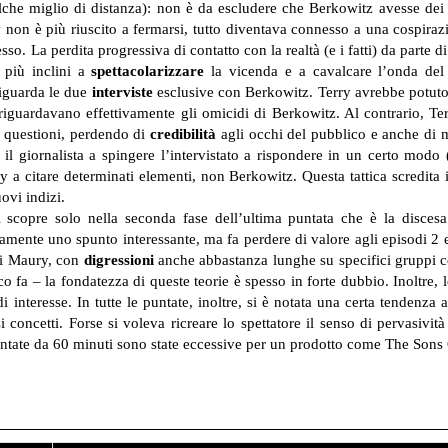
che miglio di distanza): non è da escludere che Berkowitz avesse dei c
y non è più riuscito a fermarsi, tutto diventava connesso a una cospira
. La perdita progressiva di contatto con la realtà (e i fatti) da parte d
più inclini a
spettacolarizzare
la vicenda e a cavalcare l’onda de
riguarda le due
interviste
esclusive con Berkowitz. Terry avrebbe potuto 
 riguardavano effettivamente gli omicidi di Berkowitz. Al contrario, T
e questioni, perdendo di
credibilità
agli occhi del pubblico e anche di mol
 il giornalista a spingere l’intervistato a rispondere in un certo mod
 citare determinati elementi, non Berkowitz. Questa tattica scredita il 
uovi indizi.
si scopre solo nella seconda fase dell’ultima puntata che è la disce
amente uno spunto interessante, ma fa perdere di valore agli episodi 2 e 
 di Maury, con
digressioni
anche abbastanza lunghe su specifici gruppi co
 fa – la fondatezza di queste teorie è spesso in forte dubbio. Inoltre, 
di interesse. In tutte le puntate, inoltre, si è notata una certa tendenza 
si concetti. Forse si voleva ricreare lo spettatore il senso di pervasivi
puntate da 60 minuti sono state eccessive per un prodotto come The Son