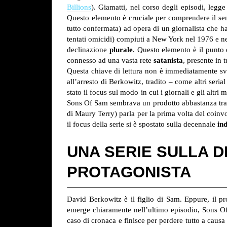
Billions
). Giamatti, nel corso degli episodi, legge
Questo elemento è cruciale per comprendere il senso
tutto confermata) ad opera di un giornalista che ha 
tentati omicidi) compiuti a New York nel 1976 e 
declinazione
plurale
. Questo elemento è il punto 
connesso ad una vasta rete
satanista
, presente in tu
Questa chiave di lettura non è immediatamente svel
all’arresto di Berkowitz, tradito – come altri seria
stato il focus sul modo in cui i giornali e gli altr
Sons Of Sam sembrava un prodotto abbastanza tradiz
di Maury Terry) parla per la prima volta del coin
il focus della serie si è spostato sulla decennale
in
UNA SERIE SULLA D
PROTAGONISTA
David Berkowitz è il figlio di Sam. Eppure, il p
emerge chiaramente nell’ultimo episodio, Sons O
caso di cronaca e finisce per perdere tutto a causa 