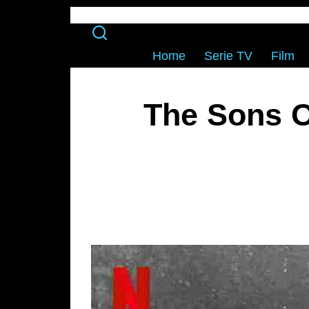
Home
Serie TV
Film
The Sons O