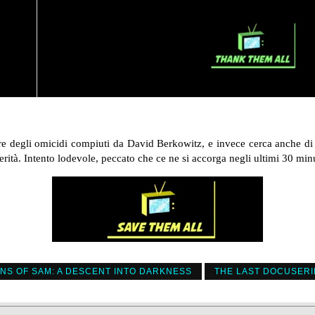
 degli omicidi compiuti da David Berkowitz, e invece cerca anche di n
rità. Intento lodevole, peccato che ce ne si accorga negli ultimi 30 minu
NS OF SAM: A DESCENT INTO DARKNESS
THE LAST DOCUSERI