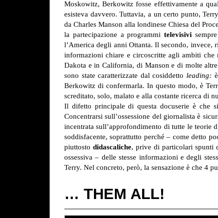
Moskowitz, Berkowitz fosse effettivamente a qual
esisteva davvero. Tuttavia, a un certo punto, Terr
da Charles Manson alla londinese Chiesa del Processo
la partecipazione a programmi
televisivi
sempre 
l’America degli anni Ottanta. Il secondo, invece, 
informazioni chiare e circoscritte agli ambiti che
Dakota e in California, di Manson e di molte altr
sono state caratterizzate dal cosiddetto
leading:
è
Berkowitz di confermarla. In questo modo, è Terry a
screditato, solo, malato e alla costante ricerca di n
Il difetto principale di questa docuserie è che 
Concentrarsi sull’ossessione del giornalista è sicur
incentrata sull’approfondimento di tutte le teorie
soddisfacente, soprattutto perché – come detto poco
piuttosto
didascaliche
, prive di particolari spunti 
ossessiva – delle stesse informazioni e degli stes
Terry. Nel concreto, però, la sensazione è che 4 
… THEM ALL!