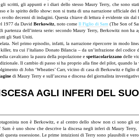
 gli scritti, gli appunti e i diari dello stesso Maury Terry, che sono st
 e lo spirito dello show: non si tratta di una narrazione ufficiale dei 
svolto decenni di indagini. Questa chiave di lettura è evidente sin dal ti
nel 1977 da David
Berkowitz
, noto come
Il Figlio di Sam
(The Son of Sam)
di partenza dell’intera serie: secondo Maury Terry, Berkowitz non ha 
tti gli Stati Uniti.
ata. Nel primo episodio, infatti, la narrazione ripercorre in modo line
l killer, tra cui l’italiano Donato Bilancia – da un’infrazione del codice 
i media cavalcano la paura della popolazione e
spettacolarizzano
delle vi
ionale. Il cambio di passo si ha proprio alla fine del pilot, quando la 
volgimento di John ‘Wheaties’ Carr, vicino di casa di Berkowitz e figl
dagine
di Maury Terry e sull’ascesa e discesa del giornalista investigativ
ISCESA AGLI INFERI DEL SU
rotagonista non è Berkowitz, e al centro dello show non ci sono gli o
f Sam è uno show che descrive la discesa negli inferi di Maury Terr
di questa ossessione. Le prime intuizioni di Terry sono plausibili e veros