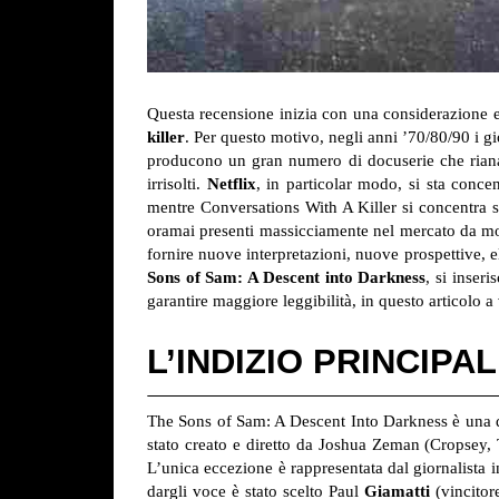
Questa recensione inizia con una considerazione es
killer
. Per questo motivo, negli anni ’70/80/90 i g
producono un gran numero di docuserie che rian
irrisolti.
Netflix
, in particolar modo, si sta conce
mentre Conversations With A Killer si concentra su
oramai presenti massicciamente nel mercato da molt
fornire nuove interpretazioni, nuove prospettive, 
Sons of Sam: A Descent into Darkness
, si inser
garantire maggiore leggibilità, in questo articolo 
L’INDIZIO PRINCIPA
The Sons of Sam: A Descent Into Darkness è una doc
stato creato e diretto da Joshua Zeman (Cropsey, T
L’unica eccezione è rappresentata dal giornalista
dargli voce è stato scelto Paul
Giamatti
(vincitor