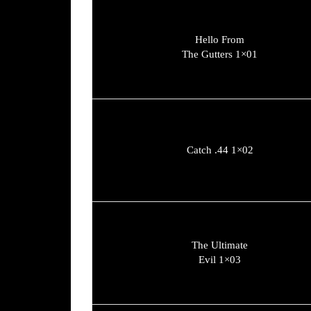
Hello From
The Gutters 1×01
Catch .44 1×02
The Ultimate
Evil 1×03