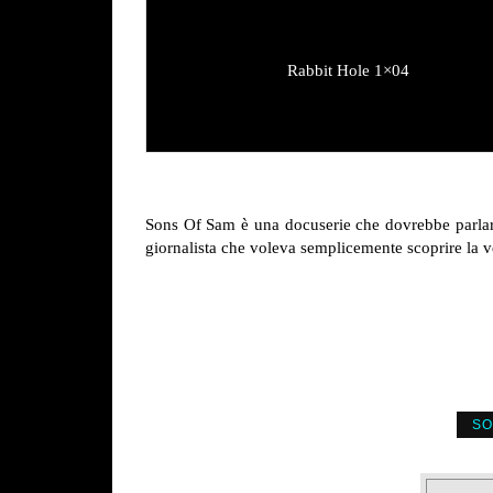
Rabbit Hole 1×04
Sons Of Sam è una docuserie che dovrebbe parlare
giornalista che voleva semplicemente scoprire la ve
SO