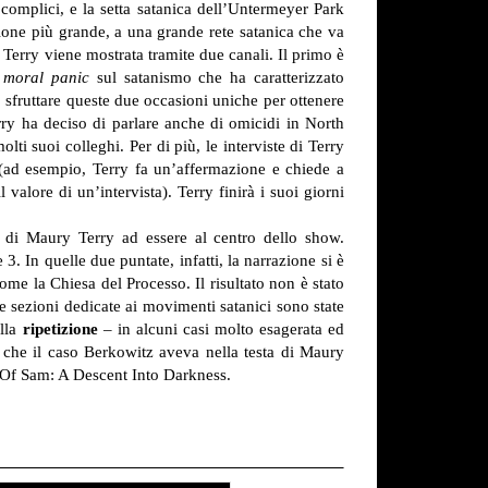
omplici, e la setta satanica dell’Untermeyer Park
zione più grande, a una grande rete satanica che va
i Terry viene mostrata tramite due canali. Il primo è
l
moral panic
sul satanismo che ha caratterizzato
sfruttare queste due occasioni uniche per ottenere
erry ha deciso di parlare anche di omicidi in North
ti suoi colleghi. Per di più, le interviste di Terry
o (ad esempio, Terry fa un’affermazione e chiede a
valore di un’intervista). Terry finirà i suoi giorni
sa di Maury Terry ad essere al centro dello show.
3. In quelle due puntate, infatti, la narrazione si è
me la Chiesa del Processo. Il risultato non è stato
le sezioni dedicate ai movimenti satanici sono state
alla
ripetizione
– in alcuni casi molto esagerata ed
tà che il caso Berkowitz aveva nella testa di Maury
s Of Sam: A Descent Into Darkness.