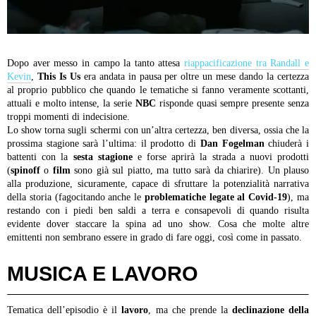
Dopo aver messo in campo la tanto attesa
riappacificazione tra Randall e
Kevin
,
This Is Us
era andata in pausa per oltre un mese dando la certezza
al proprio pubblico che quando le tematiche si fanno veramente scottanti,
attuali e molto intense, la serie
NBC
risponde quasi sempre presente senza
troppi momenti di indecisione.
Lo show torna sugli schermi con un’altra certezza, ben diversa, ossia che la
prossima stagione sarà l’ultima: il prodotto di
Dan Fogelman
chiuderà i
battenti con la
sesta stagione
e forse aprirà la strada a nuovi prodotti
(
spinoff
o
film
sono già sul piatto, ma tutto sarà da chiarire). Un plauso
alla produzione, sicuramente, capace di sfruttare la potenzialità narrativa
della storia (fagocitando anche le
problematiche legate al Covid-19
), ma
restando con i piedi ben saldi a terra e consapevoli di quando risulta
evidente dover staccare la spina ad uno show. Cosa che molte altre
emittenti non sembrano essere in grado di fare oggi, così come in passato.
MUSICA E LAVORO
Tematica dell’episodio è il
lavoro
, ma che prende la
declinazione della