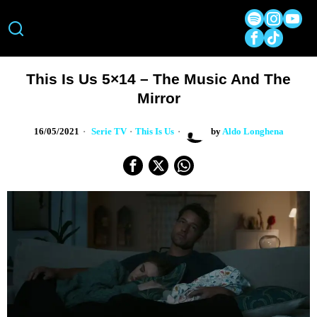
This Is Us 5×14 – The Music And The
Mirror
16/05/2021
Serie TV
·
This Is Us
by
Aldo Longhena