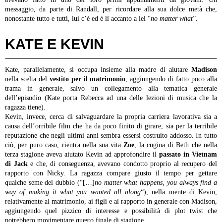
messaggio, da parte di Randall, per ricordare alla sua dolce metà che,
nonostante tutto e tutti, lui c’è ed è lì accanto a lei “
no matter what
”.
KATE E KEVIN
Kate, parallelamente, si occupa insieme alla madre di aiutare
Madison
nella scelta del
vestito per il matrimonio
, aggiungendo di fatto poco alla
trama in generale, salvo un collegamento alla tematica generale
dell’episodio (Kate porta Rebecca ad una delle lezioni di musica che la
ragazza tiene).
Kevin, invece, cerca di salvaguardare la propria carriera lavorativa sia a
causa dell’orribile film che ha da poco finito di girare, sia per la terribile
reputazione che negli ultimi anni sembra essersi costruito addosso. In tutto
ciò, per puro caso, rientra nella sua vita
Zoe
, la cugina di Beth che nella
terza stagione aveva aiutato Kevin ad approfondire il
passato in Vietnam
di Jack
e che, di conseguenza, avevano condotto proprio al recupero del
rapporto con Nicky. La ragazza compare giusto il tempo per gettare
qualche seme del dubbio (“[…]
no matter what happens, you always find a
way of making it what you wanted all along
“), nella mente di Kevin,
relativamente al matrimonio, ai figli e al rapporto in generale con Madison,
aggiungendo quel pizzico di interesse e possibilità di plot twist che
potrebbero movimentare questo finale di stagione.