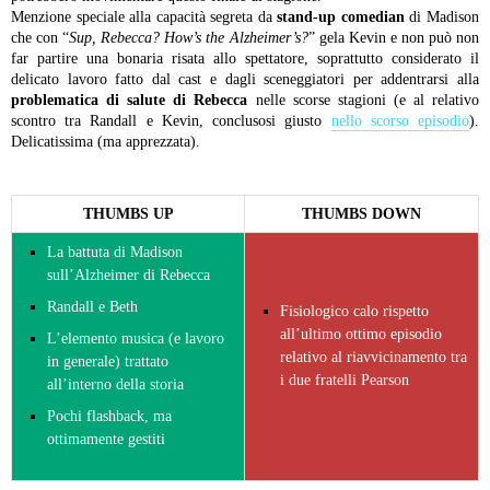
Menzione speciale alla capacità segreta da
stand-up comedian
di Madison
che con “
Sup, Rebecca? How’s the Alzheimer’s?
” gela Kevin e non può non
far partire una bonaria risata allo spettatore, soprattutto considerato il
delicato lavoro fatto dal cast e dagli sceneggiatori per addentrarsi alla
problematica di salute di Rebecca
nelle scorse stagioni (e al relativo
scontro tra Randall e Kevin, conclusosi giusto
nello scorso episodio
).
Delicatissima (ma apprezzata).
THUMBS UP
THUMBS DOWN
La battuta di Madison
sull’Alzheimer di Rebecca
Randall e Beth
Fisiologico calo rispetto
all’ultimo ottimo episodio
L’elemento musica (e lavoro
relativo al riavvicinamento tra
in generale) trattato
i due fratelli Pearson
all’interno della storia
Pochi flashback, ma
ottimamente gestiti