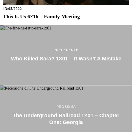
13/05/2022
This Is Us 6×16 – Family Meeting
PRECEDENTE
Who Killed Sara? 1×01 – It Wasn’t A Mistake
PROSSIMA
The Underground Railroad 1×01 – Chapter
One: Georgia