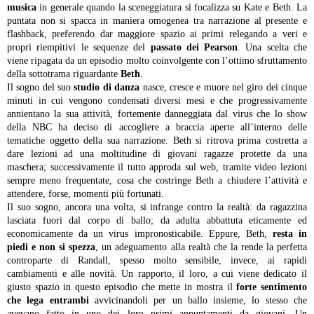
musica
in generale quando la sceneggiatura si focalizza su Kate e Beth. La
puntata non si spacca in maniera omogenea tra narrazione al presente e
flashback, preferendo dar maggiore spazio ai primi relegando a veri e
propri riempitivi le sequenze del
passato dei Pearson
. Una scelta che
viene ripagata da un episodio molto coinvolgente con l’ottimo sfruttamento
della sottotrama riguardante
Beth
.
Il sogno del suo
studio di danza
nasce, cresce e muore nel giro dei cinque
minuti in cui vengono condensati diversi mesi e che progressivamente
annientano la sua attività, fortemente danneggiata dal virus che lo show
della NBC ha deciso di accogliere a braccia aperte all’interno delle
tematiche oggetto della sua narrazione. Beth si ritrova prima costretta a
dare lezioni ad una moltitudine di giovani ragazze protette da una
maschera; successivamente il tutto approda sul web, tramite video lezioni
sempre meno frequentate, cosa che costringe Beth a chiudere l’attività e
attendere, forse, momenti più fortunati.
Il suo sogno, ancora una volta, si infrange contro la realtà: da ragazzina
lasciata fuori dal corpo di ballo; da adulta abbattuta eticamente ed
economicamente da un virus impronosticabile. Eppure, Beth,
resta in
piedi e non si spezza
, un adeguamento alla realtà che la rende la perfetta
controparte di Randall, spesso molto sensibile, invece, ai rapidi
cambiamenti e alle novità. Un rapporto, il loro, a cui viene dedicato il
giusto spazio in questo episodio che mette in mostra il
forte sentimento
che lega entrambi
avvicinandoli per un ballo insieme, lo stesso che
avevano fatto in uno dei loro primi appuntamenti da giovani. Un