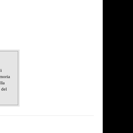
i
emoria
lla
 del