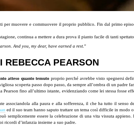
usti per muovere e commuovere il proprio pubblico. Fin dal primo epis
tagione, continua a mettere a dura prova il pianto facile di tanti spettato
arson. And you, my dear, have earned a rest.
”
DI REBECCA PEARSON
anto atteso quanto temuto
proprio perché avrebbe visto spegnersi defin
igliosa scoperta passo dopo passo, da sempre all’ombra di un padre fa
a Pearson fino all’ultimo istante, evidenziando come lei stessa fosse effe
nte associandola alla paura e alla sofferenza, il che ha tutto il senso
man
ed il suo team hanno saputo trattare un tema così difficile in modo ori
 può semplicemente essere la celebrazione di una vita vissuta appieno.
oi ricordi d’infanzia insieme a suo padre.