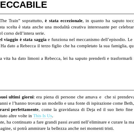
PECCABILE
 “The Train” soprattutto,
è stata eccezionale
, in quanto ha saputo tocc
ta scelta è stata anche una modalità creativa interessante per celebrar
 corso dell’intera serie.
l viaggio è stata saggia
e funziona nel meccanismo dell’episodio. Le l
 Ha dato a Rebecca il terzo figlio che ha completato la sua famiglia, q
la vita ha dato limoni a Rebecca, lei ha saputo prenderli e trasformarli
uoi ultimi giorni
: era piena di persone che amava e
che si prendeva
anni e l’hanno trovata un modello e una fonte di ispirazione come Beth,
rarsi perfettamente
, come la gravidanza di Deja ed il suo lieto fine
tato altre volte in
This Is Us
.
, ha continuato a fare grandi passi avanti nell’eliminare e curare la ma
gine, si potrà ammirare la bellezza anche nei momenti tristi.