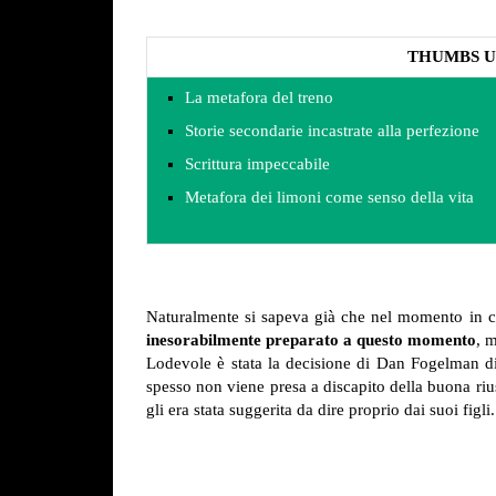
THUMBS U
La metafora del treno
Storie secondarie incastrate alla perfezione
Scrittura impeccabile
Metafora dei limoni come senso della vita
Naturalmente si sapeva già che nel momento in cui
inesorabilmente preparato a questo momento
, m
Lodevole è stata la decisione di Dan Fogelman di 
spesso non viene presa a discapito della buona riu
gli era stata suggerita da dire proprio dai suoi fi