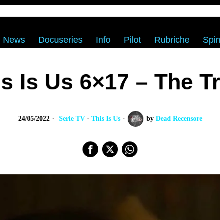
News
Docuseries
Info
Pilot
Rubriche
Spin
s Is Us 6×17 – The T
24/05/2022
Serie TV
·
This Is Us
by
Dead Recensore