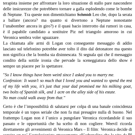
terapista insieme per affrontare la loro situazione di stallo pare nascondere
delle insicurezze che potrebbero tornare a galla esplodendo come le bombe
di Neptune. Tra queste non dimentichiamo
Schmidt
Leo che, dopo la serata
a ballare (ancora? ma quanto si divertono a Neptune nonostante
l’unabomber ancora in giro?) e il quasi bacio interrotto dai rumori in casa,
è il papabile candidato a sostituire Piz nel triangolo amoroso in cui
Veronica sembra voler sguazzare.
La chiamata alle armi di Logan con conseguente messaggio di addio
lasciato sul telefonino potrebbe aver tolto il dito dal detonatore ma questo
non significa che la bomba sia disinnescata. Si segnala qui che il messaggio
condito della sottile ironia che pervade la sceneggiatura dello show è
sempre un piacere per lo spettatore.
“
So I know things have been weird since I asked you to marry me.
Confession: It wasn’t so much that I loved you and wanted to spend the rest
of my life with you, it’s just that your dad promised me his milking goat,
two bolts of Spanish silk, and 1 acre on the alley side of his estate.
No man could walk away from that.
“
Certo è che l’impossibilità di salutarsi per colpa di una banale coincidenza
temporale è un topos seriale che non fa mai presagire nulla di buono. Nel
frattempo Logan non è l’unico a pungolare Veronica ricordandole il suo
passato e le opportunità che ha scelto di non cogliere. Weevil ricorda
direttamente gli avvenimenti di Veronica Mars – Il film: Veronica decide di