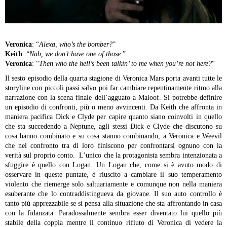
Veronica
: “
Alexa, who’s the bomber?
”
Keith
: “
Nah, we don’t have one of those.
”
Veronica
: “
Then who the hell’s been talkin’ to me when you’re not here?
“
Il sesto episodio della quarta stagione di Veronica Mars porta avanti tutte le
storyline con piccoli passi salvo poi far cambiare repentinamente ritmo alla
narrazione con la scena finale dell’agguato a Maloof. Si potrebbe definire
un episodio di confronti, più o meno avvincenti. Da Keith che affronta in
maniera pacifica Dick e Clyde per capire quanto siano coinvolti in quello
che sta succedendo a Neptune, agli stessi Dick e Clyde che discutono su
cosa hanno combinato e su cosa stanno combinando, a Veronica e Weevil
che nel confronto tra di loro finiscono per confrontarsi ognuno con la
verità sul proprio conto. L’unico che la protagonista sembra intenzionata a
sfuggire è quello con Logan. Un Logan che, come si è avuto modo di
osservare in queste puntate, è riuscito a cambiare il suo temperamento
violento che riemerge solo saltuariamente e comunque non nella maniera
esuberante che lo contraddistingueva da giovane. Il suo auto controllo è
tanto più apprezzabile se si pensa alla situazione che sta affrontando in casa
con la fidanzata. Paradossalmente sembra esser diventato lui quello più
stabile della coppia mentre il continuo rifiuto di Veronica di vedere la