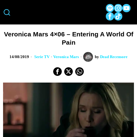
Veronica Mars 4×06 – Entering A World Of
Pain
14/08/2019
Serie TV
·
Veronica Mars
by
Dead Recensore