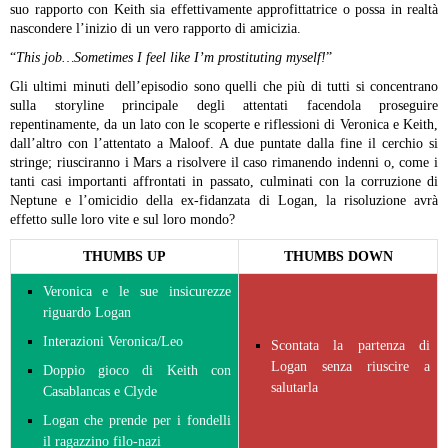
suo rapporto con Keith sia effettivamente approfittatrice o possa in realtà
nascondere l’inizio di un vero rapporto di amicizia.
“
This job…Sometimes I feel like I’m prostituting myself!
”
Gli ultimi minuti dell’episodio sono quelli che più di tutti si concentrano
sulla storyline principale degli attentati facendola proseguire
repentinamente, da un lato con le scoperte e riflessioni di Veronica e Keith,
dall’altro con l’attentato a Maloof. A due puntate dalla fine il cerchio si
stringe; riusciranno i Mars a risolvere il caso rimanendo indenni o, come i
tanti casi importanti affrontati in passato, culminati con la corruzione di
Neptune e l’omicidio della ex-fidanzata di Logan, la risoluzione avrà
effetto sulle loro vite e sul loro mondo?
THUMBS UP
THUMBS DOWN
Veronica e le sue insicurezze
riguardo Logan
Interazioni Veronica/Leo
Scontata la partenza di
Logan senza riuscire a
Doppio gioco di Keith con
salutarla
Casablancas e Clyde
Logan che prende per i fondelli
il ragazzino filo-nazi