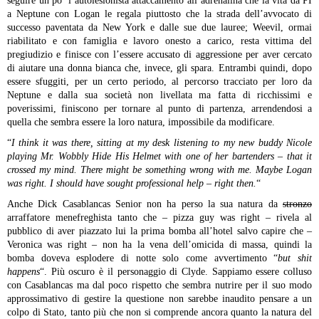
seguire un po’ l’autolesionista attaccamento all’adrenalina che la vita da PI
a Neptune con Logan le regala piuttosto che la strada dell’avvocato di
successo paventata da New York e dalle sue due lauree; Weevil, ormai
riabilitato e con famiglia e lavoro onesto a carico, resta vittima del
pregiudizio e finisce con l’essere accusato di aggressione per aver cercato
di aiutare una donna bianca che, invece, gli spara. Entrambi quindi, dopo
essere sfuggiti, per un certo periodo, al percorso tracciato per loro da
Neptune e dalla sua società non livellata ma fatta di ricchissimi e
poverissimi, finiscono per tornare al punto di partenza, arrendendosi a
quella che sembra essere la loro natura, impossibile da modificare.
“
I think it was there, sitting at my desk listening to my new buddy Nicole
playing Mr. Wobbly Hide His Helmet with one of her bartenders – that it
crossed my mind. There might be something wrong with me. Maybe Logan
was right. I should have sought professional help – right then.
“
Anche Dick Casablancas Senior non ha perso la sua natura da
stronzo
arraffatore menefreghista tanto che – pizza guy was right – rivela al
pubblico di aver piazzato lui la prima bomba all’hotel salvo capire che –
Veronica was right – non ha la vena dell’omicida di massa, quindi la
bomba doveva esplodere di notte solo come avvertimento “
but shit
happens
“. Più oscuro è il personaggio di Clyde. Sappiamo essere colluso
con Casablancas ma dal poco rispetto che sembra nutrire per il suo modo
approssimativo di gestire la questione non sarebbe inaudito pensare a un
colpo di Stato, tanto più che non si comprende ancora quanto la natura del