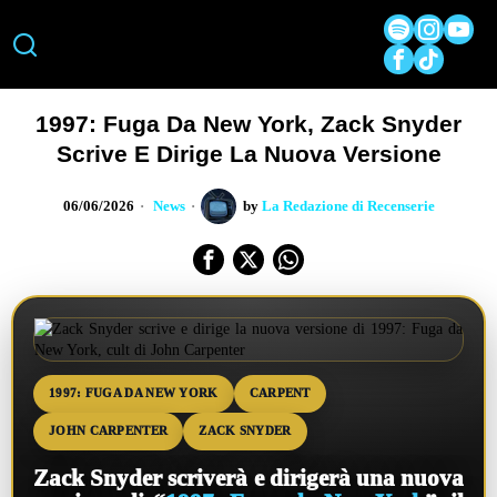
1997: Fuga Da New York, Zack Snyder
Scrive E Dirige La Nuova Versione
06/06/2026
News
by
La Redazione di Recenserie
1997: FUGA DA NEW YORK
CARPENT
JOHN CARPENTER
ZACK SNYDER
Zack Snyder scriverà e dirigerà una nuova