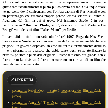
Al momento non è stato annunciato chi interpreterà Snake Plissken, e
questo sarà inevitabilmente il punto più osservato dai fan. Qualunque attore
venga scelto dovrà confrontarsi con l’ombra enorme di Kurt Russell e con
un personaggio che funziona proprio perché sembra sempre sul punto di
fregarsene del film in cui si trova. Nel frattempo Snyder è in post-
produzione su
“The Last Photograph”
, drama con Stuart Martin e Fra
Fee, già volti dei suoi film
“Rebel Moon”
per Netflix.
La vera sfida, quindi, non sarà solo “rifare”
1997: Fuga da New York
.
Sarà capire se Snyder saprà prendere l’idea di Carpenter — una Manhattan-
prigione, un governo disperato, un eroe riluttante e terminalmente disilluso
— e trasformarla in qualcosa che abbia senso oggi, senza sterilizzare la
brutalità politica e punk dell’originale. Perché il rischio più grande non è
fare un remake divisivo: è fare un remake troppo normale di un film che
normale non lo è mai stato.
🔗 LINK UTILI
Recenserie: Rebel Moon – Parte 1, recensione del film di Zack
Snyder
Recenserie: Army Of The Dead, recensione del film di Zack
Snyder