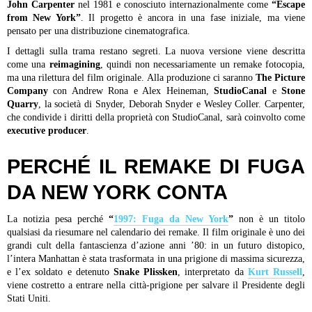
John Carpenter
nel 1981 e conosciuto internazionalmente come
“Escape
from New York”
. Il progetto è ancora in una fase iniziale, ma viene
pensato per una distribuzione cinematografica.
I dettagli sulla trama restano segreti. La nuova versione viene descritta
come una
reimagining
, quindi non necessariamente un remake fotocopia,
ma una rilettura del film originale. Alla produzione ci saranno
The Picture
Company
con Andrew Rona e Alex Heineman,
StudioCanal
e
Stone
Quarry
, la società di Snyder, Deborah Snyder e Wesley Coller. Carpenter,
che condivide i diritti della proprietà con StudioCanal, sarà coinvolto come
executive producer
.
PERCHÉ IL REMAKE DI FUGA
DA NEW YORK CONTA
La notizia pesa perché
“
1997: Fuga da New York
”
non è un titolo
qualsiasi da riesumare nel calendario dei remake. Il film originale è uno dei
grandi cult della fantascienza d’azione anni ’80: in un futuro distopico,
l’intera Manhattan è stata trasformata in una prigione di massima sicurezza,
e l’ex soldato e detenuto
Snake Plissken
, interpretato da
Kurt Russell
,
viene costretto a entrare nella città-prigione per salvare il Presidente degli
Stati Uniti.