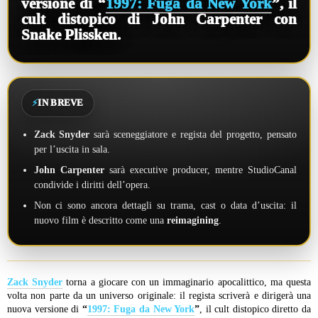
versione di “
1997: Fuga da New York
”, il
cult distopico di John Carpenter con
Snake Plissken.
⚡
IN BREVE
Zack Snyder
sarà sceneggiatore e regista del progetto, pensato
per l’uscita in sala.
John Carpenter
sarà executive producer, mentre StudioCanal
condivide i diritti dell’opera.
Non ci sono ancora dettagli su trama, cast o data d’uscita: il
nuovo film è descritto come una
reimagining
.
Zack Snyder
torna a giocare con un immaginario apocalittico, ma questa
volta non parte da un universo originale: il regista scriverà e dirigerà una
nuova versione di
“
1997: Fuga da New York
”
, il cult distopico diretto da