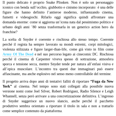
Il punto delicato è proprio Snake Plissken. Non è solo un personaggio
iconico con benda sull’occhio, giubbotto e cinismo incorporato: è una delle
figure che hanno definito l’antieroe moderno, influenzando cinema,
fumetti e videogiochi. Rifarlo oggi significa quindi affrontare una
domanda enorme: come si aggiorna un’icona nata dal pessimismo politico e
urbano degli anni ’80 senza trasformarla in un generico action hero da
franchise?
La scelta di Snyder è coerente e rischiosa allo stesso tempo. Coerente
perché il regista ha sempre lavorato su mondi estremi, corpi mitologici,
violenza stilizzata e figure larger-than-life, come già visto in film come
Army Of The Dead
e nel suo percorso legato ai cinecomic DC. Rischiosa
perché il cinema di Carpenter viveva spesso di sottrazione, atmosfera
sporca e tensione secca, mentre Snyder tende per natura all’enfasi visiva e
all’epica muscolare. L’incontro tra questi due immaginari può essere
affascinante, ma anche esplosivo nel senso meno controllabile del termine.
Il progetto arriva dopo anni di tentativi falliti di riportare
“Fuga da New
York”
al cinema. Nel tempo sono stati collegati alla possibile nuova
versione nomi come Joel Silver, Robert Rodriguez, Radio Silence e Leigh
Whannell, senza però arrivare a una concretizzazione definitiva. L’ingresso
di Snyder suggerisce un nuovo slancio, anche perché il pacchetto
produttivo sembra orientato a riportare il titolo in sala e non a trattarlo
come semplice contenuto da piattaforma.