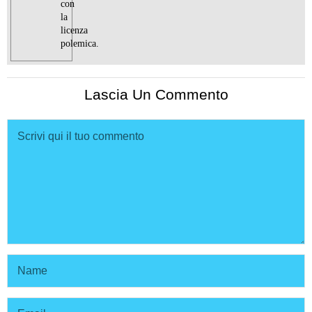
con
la
licenza
polemica.
Lascia Un Commento