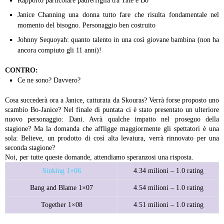
Rapporto particolare padre/figlia tra Tate e Bo
Janice Channing una donna tutto fare che risulta fondamentale nel
momento del bisogno. Personaggio ben costruito
Johnny Sequoyah: quanto talento in una così giovane bambina (non ha
ancora compiuto gli 11 anni)!
CONTRO:
Ce ne sono? Davvero?
Cosa succederà ora a Janice, catturata da Skouras? Verrà forse proposto uno
scambio Bo-Janice? Nel finale di puntata ci è stato presentato un ulteriore
nuovo personaggio: Dani. Avrà qualche impatto nel proseguo della
stagione? Ma la domanda che affligge maggiormente gli spettatori è una
sola: Believe, un prodotto di così alta levatura, verrà rinnovato per una
seconda stagione?
Noi, per tutte queste domande, attendiamo speranzosi una risposta.
Sinking 1×06
4.34 milioni – 1.0 rating
Bang and Blame 1×07
4.54 milioni – 1.0 rating
Together 1×08
4.51 milioni – 1.0 rating