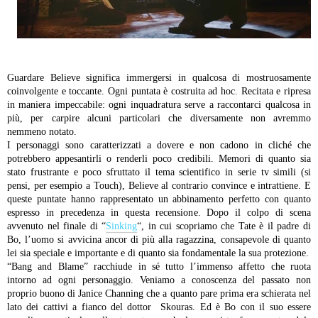
Guardare Believe significa immergersi in qualcosa di mostruosamente
coinvolgente e toccante. Ogni puntata è costruita ad hoc. Recitata e ripresa
in maniera impeccabile: ogni inquadratura serve a raccontarci qualcosa in
più, per carpire alcuni particolari che diversamente non avremmo
nemmeno notato.
I personaggi sono caratterizzati a dovere e non cadono in cliché che
potrebbero appesantirli o renderli poco credibili.
Memori di quanto sia
stato frustrante e poco sfruttato il tema scientifico in serie tv simili (si
pensi, per esempio a Touch), Believe al contrario convince e intrattiene.
E
queste puntate hanno rappresentato un abbinamento perfetto con quanto
espresso in precedenza in questa recensione.
Dopo il colpo di scena
avvenuto nel finale di “
Sinking
“, in cui scopriamo che Tate è il padre di
Bo, l’uomo si avvicina ancor di più alla ragazzina, consapevole di quanto
lei sia speciale e importante e di quanto sia fondamentale la sua protezione.
“Bang and Blame” racchiude in sé tutto l’immenso affetto che ruota
intorno ad ogni personaggio.
Veniamo a conoscenza del passato non
proprio buono di Janice Channing che a quanto pare prima era schierata nel
lato dei cattivi a fianco del dottor Skouras. Ed è Bo con il suo essere