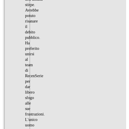
stirpe.
Avrebbe
potuto
risanare
il
debito
pubblico.
Ha
preferito
unirsi
al
team
di
RecenSerie
per
dar
libero
sfogo
alle
sue
frustrazioni.
L'unico
uomo