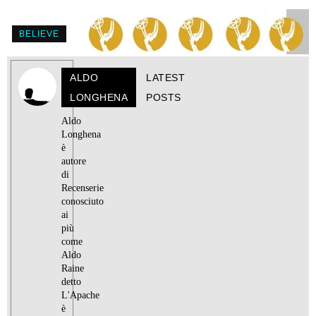
BELIEVE
ALDO
LATEST
LONGHENA
POSTS
Aldo
Longhena
è
autore
di
Recenserie
conosciuto
ai
più
come
Aldo
Raine
detto
L'Apache
è