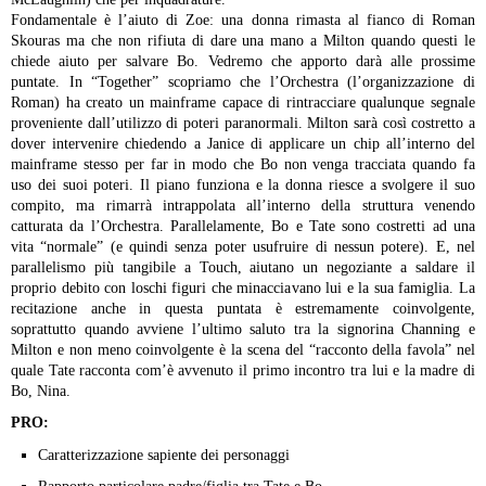
Fondamentale è l’aiuto di Zoe: una donna rimasta al fianco di Roman
Skouras ma che non rifiuta di dare una mano a Milton quando questi le
chiede aiuto per salvare Bo.
Vedremo che apporto darà alle prossime
puntate.
In “Together” scopriamo che l’Orchestra (l’organizzazione di
Roman) ha creato un mainframe capace di rintracciare qualunque segnale
proveniente dall’utilizzo di poteri paranormali. Milton sarà così costretto a
dover intervenire chiedendo a Janice di applicare un chip all’interno del
mainframe stesso per far in modo che Bo non venga tracciata quando fa
uso dei suoi poteri. Il piano funziona e la donna riesce a svolgere il suo
compito, ma rimarrà intrappolata all’interno della struttura venendo
catturata da l’Orchestra.
Parallelamente, Bo e Tate sono costretti ad una
vita “normale” (e quindi senza poter usufruire di nessun potere). E, nel
parallelismo più tangibile a Touch, aiutano un negoziante a saldare il
proprio debito con loschi figuri che minacciavano lui e la sua famiglia.
La
recitazione anche in questa puntata è estremamente coinvolgente,
soprattutto quando avviene l’ultimo saluto tra la signorina Channing e
Milton e non meno coinvolgente è la scena del “racconto della favola” nel
quale Tate racconta com’è avvenuto il primo incontro tra lui e la madre di
Bo, Nina.
PRO:
Caratterizzazione sapiente dei personaggi