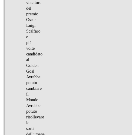
vincitore
del
premio
Oscar
Luigi
Scalfaro
e
più
volte
candidato
al
Golden
Goal.
Avrebbe
potuto
cambiare
il
Mondo.
Avrebbe
potuto
risollevare
le
sorti
dell'umana