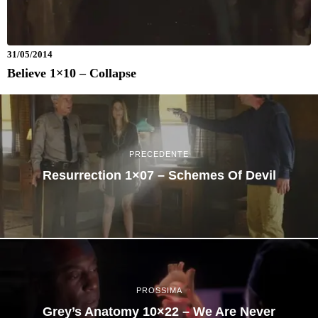
31/05/2014
Believe 1×10 – Collapse
PRECEDENTE
Resurrection 1×07 – Schemes Of Devil
PROSSIMA
Grey’s Anatomy 10×22 – We Are Never