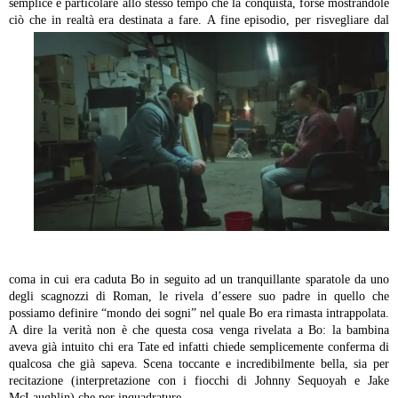
semplice e particolare allo stesso tempo che la conquista, forse mostrandole
ciò che in realtà era destinata a fare.
A fine episodio, per risvegliare dal
coma in cui era caduta Bo in seguito ad un tranquillante sparatole da uno
degli scagnozzi di Roman, le rivela d’essere suo padre in quello che
possiamo definire “mondo dei sogni” nel quale Bo era rimasta intrappolata.
A dire la verità non è che questa cosa venga rivelata a Bo: la bambina
aveva già intuito chi era Tate ed infatti chiede semplicemente conferma di
qualcosa che già sapeva. Scena toccante e incredibilmente bella, sia per
recitazione (interpretazione con i fiocchi di Johnny Sequoyah e Jake
McLaughlin) che per inquadrature.