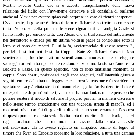
Martha avverte Castle che si è accorta tranquillamente della nuova
relazione del figlio con l’avvenente detective e gli consiglia di parlarne
anche ad Alexis per evitare spiacevoli sorprese in caso di rientri inaspettati.
Ovviamente, la giovane è dietro di loro e Richard è costretto a confessare
tutto. Nel corso della puntata, le scene riguardanti la famiglia Castle si
fanno molto più emozionanti, con Alexis che si trasferisce definitivamente
nel dormitorio e chiede per un’ultima volta al padre di controllare sotto il
letto se ci sono dei mostri. E lui lo fa, rassicurandola di essere sempre lì,
per lei.
Last but not least, la Coppia. Kate & Richard. Caskett. Non
smetterò mai, fino che i fatti mi smentiranno clamorosamente, di elogiare
sceneggiatori ed attori per come rendono su schermo la storia d’amore tra
Beckett e Castle. In questo episodio, non ci sono tantissimi momenti di
coppia. Sono dosati, posizionati negli spot adeguati, dell’intensità giusta e
seguiti sempre dalla battuta leggera che smorza la tensione e fa sorridere lo
spettatore. La già citata stretta di mano che sugella l’arrivederci tra i due è
un espediente di prim’ordine (avanti, chi ha mai lontanamente pensato che
potesse esistere il modo di salutare il proprio partner in maniera discreta e
nello stesso tempo emozionante con una vigorosa stretta di mano?), ed i
momenti rubati carichi di sguardi al dipartimento sono veramente l’essenza
di questa puntata e questa serie. Solita nota di merito a Stana Katic, che ci
regala occhioni che in un momento passano dalla sfida a Castle
nell’indovinare chi le avesse regalato un simpatico omino di legno al
timore che Ryan ed Esposito scoprano la loro relazione, a tutta una gamma