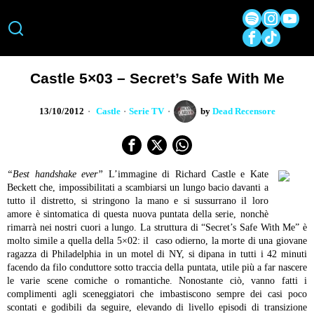
Castle 5×03 – Secret’s Safe With Me
13/10/2012
Castle
·
Serie TV
by
Dead Recensore
“Best handshake ever”
L’immagine di Richard Castle e Kate
Beckett che, impossibilitati a scambiarsi un lungo bacio davanti a
tutto il distretto, si stringono la mano e si sussurrano il loro
amore è sintomatica di questa nuova puntata della serie, nonchè
rimarrà nei nostri cuori a lungo. La struttura di “Secret’s Safe With Me” è
molto simile a quella della 5×02: il caso odierno, la morte di una giovane
ragazza di Philadelphia in un motel di NY, si dipana in tutti i 42 minuti
facendo da filo conduttore sotto traccia della puntata, utile più a far nascere
le varie scene comiche o romantiche. Nonostante ciò, vanno fatti i
complimenti agli sceneggiatori che imbastiscono sempre dei casi poco
scontati e godibili da seguire, elevando di livello episodi di transizione