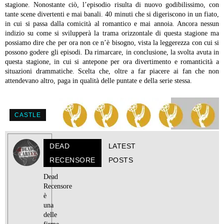
stagione. Nonostante ciò, l’episodio risulta di nuovo godibilissimo, con
tante scene divertenti e mai banali. 40 minuti che si digeriscono in un fiato,
in cui si passa dalla comicità al romantico e mai annoia. Ancora nessun
indizio su come si svilupperà la trama orizzontale di questa stagione ma
possiamo dire che per ora non ce n’è bisogno, vista la leggerezza con cui si
possono godere gli episodi. Da rimarcare, in conclusione, la svolta avuta in
questa stagione, in cui si antepone per ora divertimento e romanticità a
situazioni drammatiche. Scelta che, oltre a far piacere ai fan che non
attendevano altro, paga in qualità delle puntate e della serie stessa.
CASTLE
DEAD
LATEST
RECENSORE
POSTS
Dead
Recensore
è
una
delle