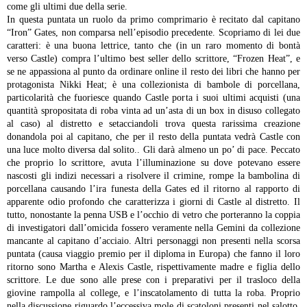
come gli ultimi due della serie.
In questa puntata un ruolo da primo comprimario è recitato dal capitano
“Iron” Gates, non comparsa nell’episodio precedente. Scopriamo di lei due
caratteri: è una buona lettrice, tanto che (in un raro momento di bontà
verso Castle) compra l’ultimo best seller dello scrittore, “Frozen Heat”, e
se ne appassiona al punto da ordinare online il resto dei libri che hanno per
protagonista Nikki Heat; è una collezionista di bambole di porcellana,
particolarità che fuoriesce quando Castle porta i suoi ultimi acquisti (una
quantità spropositata di roba vinta ad un’asta di un box in disuso collegato
al caso) al distretto e setacciandoli trova questa rarissima creazione
donandola poi al capitano, che per il resto della puntata vedrà Castle con
una luce molto diversa dal solito.. Gli darà almeno un po’ di pace. Peccato
che proprio lo scrittore, avuta l’illuminazione su dove potevano essere
nascosti gli indizi necessari a risolvere il crimine, rompe la bambolina di
porcellana causando l’ira funesta della Gates ed il ritorno al rapporto di
apparente odio profondo che caratterizza i giorni di Castle al distretto. Il
tutto, nonostante la penna USB e l’occhio di vetro che porteranno la coppia
di investigatori dall’omicida fossero veramente nella Gemini da collezione
mancante al capitano d’acciaio.
Altri personaggi non presenti nella scorsa
puntata (causa viaggio premio per il diploma in Europa) che fanno il loro
ritorno sono Martha e Alexis Castle, rispettivamente madre e figlia dello
scrittore. Le due sono alle prese con i preparativi per il trasloco della
giovine rampolla al college, e l’inscatolamento di tutta la roba. Proprio
nella discussione riguardo l’eccessiva mole di scatoloni presenti nel salotto,