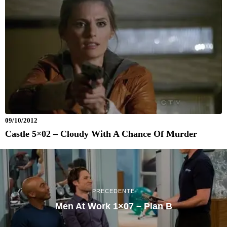
09/10/2012
Castle 5×02 – Cloudy With A Chance Of Murder
PRECEDENTE
Men At Work 1×07 – Plan B