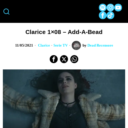
Clarice 1×08 – Add-A-Bead
11/05/2021
Clarice
·
Serie TV
by
Dead Recensore