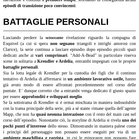
episodi di transizione poco convincenti
.
BATTAGLIE PERSONALI
Lasciando perdere la
scioccante
rivelazione riguardo la compagna di
Esquivel (a cui si spera
non seguano
triangoli e intrighi amorosi con
Clarice), la serie continua a lasciare episodio dopo episodio piccoli spazi
dedicati anche ai
vari comprimari
. “Add-A-Bead” in particolare riserva
scene in solitaria a
Krendler e Ardelia
, entrambi impegnati con le proprie
battaglie personali
.
Sia la lotta legale di Krendler per la custodia dei figli che il continuo
tentativo di Ardelia di affermarsi in
un ambiente lavorativo ostile,
hanno
già avuto modo di essere affrontati precedentemente nel corso delle
puntate. E’ dunque corretto che a entrambi venga dedicato il giusto spazio
per essere
approfonditi e sviluppati meglio
.
Se la sottotrama di Krendler si è ormai mischiata in maniera indissolubile
con la trama principale della serie, più a sé stante rimane quella dell’agente
Mapp, che non ha
quasi nessuna interazione
con il resto del main cast nel
corso dell’episodio. Nonostante ciò, la storyline di Ardelia si rivela
uno dei
pochi punti d’interesse
dello stesso. Dimostrando in maniera palese come
i princìpi del personaggio non possano essere eseguiti per via di un
ambiente maschilista e razzista
, in cui le minoranze non possono fare