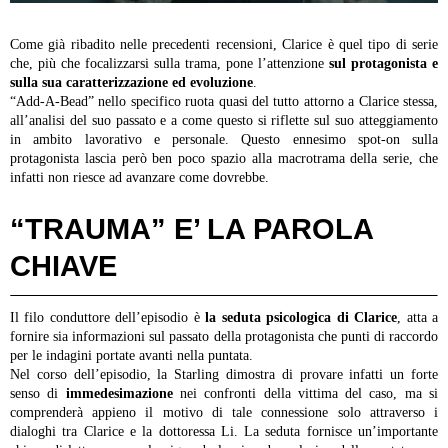
Come già ribadito nelle precedenti recensioni, Clarice è quel tipo di serie
che, più che focalizzarsi sulla trama, pone l’attenzione
sul protagonista e
sulla sua caratterizzazione ed evoluzione
.
“Add-A-Bead” nello specifico ruota quasi del tutto attorno a Clarice stessa,
all’analisi del suo passato e a come questo si riflette sul suo atteggiamento
in ambito lavorativo e personale.
Questo ennesimo spot-on sulla
protagonista lascia però ben poco spazio alla macrotrama della serie, che
infatti non riesce ad avanzare come dovrebbe.
“TRAUMA” E’ LA PAROLA
CHIAVE
Il filo conduttore dell’episodio è
la seduta psicologica di Clarice
, atta a
fornire sia informazioni sul passato della protagonista che punti di raccordo
per le indagini portate avanti nella puntata.
Nel corso dell’episodio, la Starling dimostra di provare infatti un forte
senso di
immedesimazione
nei confronti della vittima del caso, ma si
comprenderà appieno il motivo di tale connessione solo attraverso i
dialoghi tra Clarice e la dottoressa Li. La seduta fornisce un’importante