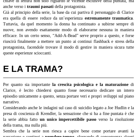
chiave di lettura non solo riguardo le vicende esclusive della puntata, ma
anche verso i
traumi passati
della protagonista.
Già al principio della serie, la base da cui partiva il personaggio di Clarice
era quella di essere reduce da un’esperienza
estremamente traumatica
.
Tuttavia, da quel momento la donna ha continuato a subirne sempre di
nuove, non avendo esattamente modo di elaborarne nessuna in maniera
efficace. In un certo senso, “Add-A-Bead” serve proprio a questo, e forse
riuscirà finalmente a mettere un punto ai continui flashback e stress della
protagonista, facendole trovare il modo di gestire in maniera sicura tutte
queste esperienze scioccanti.
E LA TRAMA?
Per quanto sia importante
la crescita psicologica e la maturazione
di
Clarice, è lecito chiedersi quanto fosse necessario dedicare un intero
episodio unicamente a questo, senza portare veri e propri sviluppi sul piano
narrativo.
Considerando anche le indagini sul caso di suicidio legato a Joe Hudlin e la
presa di coscienza di Krendler, la sensazione che si ha a fine puntata è che
la serie abbia fatto
un unico impercettibile passo
verso la risoluzione
della trama, ma nulla più.
Sembra che la serie non riesca a capire bene come portare avanti la
narrazione e continui a
prendere tempo
, sfornando di conseguenza alcuni