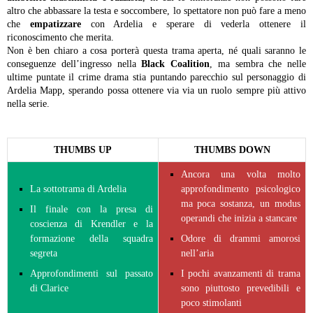
altro che abbassare la testa e soccombere, lo spettatore non può fare a meno
che
empatizzare
con Ardelia e sperare di vederla ottenere il
riconoscimento che merita.
Non è ben chiaro a cosa porterà questa trama aperta, né quali saranno le
conseguenze dell’ingresso nella
Black Coalition
, ma sembra che nelle
ultime puntate il crime drama stia puntando parecchio sul personaggio di
Ardelia Mapp, sperando possa ottenere via via un ruolo sempre più attivo
nella serie.
THUMBS UP
THUMBS DOWN
Ancora una volta molto
La sottotrama di Ardelia
approfondimento psicologico
ma poca sostanza, un modus
Il finale con la presa di
operandi che inizia a stancare
coscienza di Krendler e la
formazione della squadra
Odore di drammi amorosi
segreta
nell’aria
Approfondimenti sul passato
I pochi avanzamenti di trama
di Clarice
sono piuttosto prevedibili e
poco stimolanti