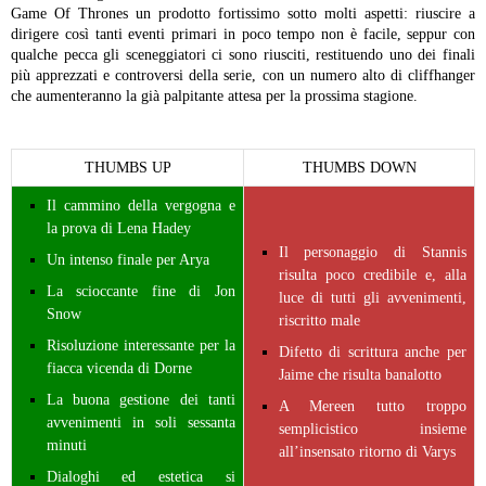
Game Of Thrones un prodotto fortissimo sotto molti aspetti: riuscire a
dirigere così tanti eventi primari in poco tempo non è facile, seppur con
qualche pecca gli sceneggiatori ci sono riusciti, restituendo uno dei finali
più apprezzati e controversi della serie, con un numero alto di cliffhanger
che aumenteranno la già palpitante attesa per la prossima stagione.
THUMBS UP
THUMBS DOWN
Il cammino della vergogna e
la prova di Lena Hadey
Il personaggio di Stannis
Un intenso finale per Arya
risulta poco credibile e, alla
La scioccante fine di Jon
luce di tutti gli avvenimenti,
Snow
riscritto male
Risoluzione interessante per la
Difetto di scrittura anche per
fiacca vicenda di Dorne
Jaime che risulta banalotto
La buona gestione dei tanti
A Mereen tutto troppo
avvenimenti in soli sessanta
semplicistico insieme
minuti
all’insensato ritorno di Varys
Dialoghi ed estetica si