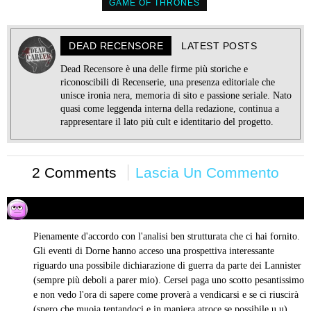
GAME OF THRONES
DEAD RECENSORE
LATEST POSTS
Dead Recensore è una delle firme più storiche e
riconoscibili di Recenserie, una presenza editoriale che
unisce ironia nera, memoria di sito e passione seriale. Nato
quasi come leggenda interna della redazione, continua a
rappresentare il lato più cult e identitario del progetto.
2 Comments
Lascia Un Commento
Binnus91
16/06/2015 alle 17:13
ha
detto:
Pienamente d'accordo con l'analisi ben strutturata che ci hai fornito.
Gli eventi di Dorne hanno acceso una prospettiva interessante
riguardo una possibile dichiarazione di guerra da parte dei Lannister
(sempre più deboli a parer mio). Cersei paga uno scotto pesantissimo
e non vedo l'ora di sapere come proverà a vendicarsi e se ci riuscirà
(spero che muoia tentandoci e in maniera atroce se possibile u.u).