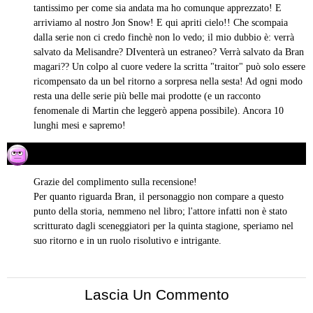
tantissimo per come sia andata ma ho comunque apprezzato! E
arriviamo al nostro Jon Snow! E qui apriti cielo!! Che scompaia
dalla serie non ci credo finchè non lo vedo; il mio dubbio è: verrà
salvato da Melisandre? DIventerà un estraneo? Verrà salvato da Bran
magari?? Un colpo al cuore vedere la scritta "traitor" può solo essere
ricompensato da un bel ritorno a sorpresa nella sesta! Ad ogni modo
resta una delle serie più belle mai prodotte (e un racconto
fenomenale di Martin che leggerò appena possibile). Ancora 10
lunghi mesi e sapremo!
Rinuccia V.
17/06/2015 alle 10:08
ha
detto:
Grazie del complimento sulla recensione!
Per quanto riguarda Bran, il personaggio non compare a questo
punto della storia, nemmeno nel libro; l'attore infatti non è stato
scritturato dagli sceneggiatori per la quinta stagione, speriamo nel
suo ritorno e in un ruolo risolutivo e intrigante.
Lascia Un Commento