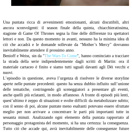
Una puntata ricca di avvenimenti emozionanti, alcuni discutibili, altri
ancora sconvolgenti: il season finale della quinta, chiacchieratissima,
stagione di Game Of Thrones segna la fine delle differenze tra spettatori
lettori e non. Da questo momento in avanti, nessuno ha la minima idea di
ciò che accadrà e le domande sollevate da “Mother’s Mercy” dovranno
inevitabilmente attendere il prossimo anno.
Benioff e Weiss, sin da “
The Wars To Come
“, hanno cominciato a tracciare
la strada della serie indipendentemente dagli scritti di Martin: ora il
materiale cartaceo è finito e siamo tutti uguali davanti agli Dèi vecchi e
nuovi.
L’episodio in questione, aveva l’urgenza di risolvere le diverse storyline
aperte nelle puntate precedenti: questo ha senza dubbio influito sull’unione
delle tematiche, costringendo gli sceneggiatori a presentare gli eventi,
anche quelli più eclatanti, in modo affannoso. A fronte di episodi più lenti,
quest’ultimo è zeppo di situazioni e svolte difficili da metabolizzare subito;
con il senno di poi, alcune puntate meno esaltanti potevano essere sfruttate
meglio per non arrivare a concentrare le parti più importanti tutte in
sessanta minuti.
Analizzando ogni elemento della puntata rapportato al
personaggio protagonista del momento, si ha una certezza: la conseguenza.
Tutto ciò che accade qui, avrà inevitabilmente delle conseguenze future