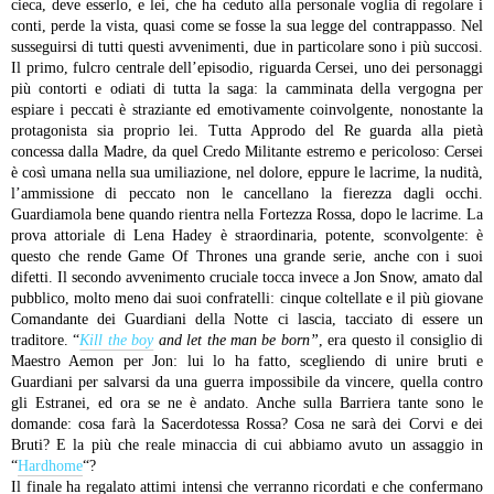
cieca, deve esserlo, e lei, che ha ceduto alla personale voglia di regolare i
conti, perde la vista, quasi come se fosse la sua legge del contrappasso.
Nel
susseguirsi di tutti questi avvenimenti, due in particolare sono i più succosi.
Il primo, fulcro centrale dell’episodio, riguarda Cersei, uno dei personaggi
più contorti e odiati di tutta la saga: la camminata della vergogna per
espiare i peccati è straziante ed emotivamente coinvolgente, nonostante la
protagonista sia proprio lei. Tutta Approdo del Re guarda alla pietà
concessa dalla Madre, da quel Credo Militante estremo e pericoloso: Cersei
è così umana nella sua umiliazione, nel dolore, eppure le lacrime, la nudità,
l’ammissione di peccato non le cancellano la fierezza dagli occhi.
Guardiamola bene quando rientra nella Fortezza Rossa, dopo le lacrime. La
prova attoriale di Lena Hadey è straordinaria, potente, sconvolgente: è
questo che rende Game Of Thrones una grande serie, anche con i suoi
difetti.
Il secondo avvenimento cruciale tocca invece a Jon Snow, amato dal
pubblico, molto meno dai suoi confratelli: cinque coltellate e il più giovane
Comandante dei Guardiani della Notte ci lascia, tacciato di essere un
traditore. “
Kill the boy
and let the man be born”
, era questo il consiglio di
Maestro Aemon per Jon: lui lo ha fatto, scegliendo di unire bruti e
Guardiani per salvarsi da una guerra impossibile da vincere, quella contro
gli Estranei, ed ora se ne è andato. Anche sulla Barriera tante sono le
domande: cosa farà la Sacerdotessa Rossa? Cosa ne sarà dei Corvi e dei
Bruti? E la più che reale minaccia di cui abbiamo avuto un assaggio in
“
Hardhome
“?
Il finale ha regalato attimi intensi che verranno ricordati e che confermano