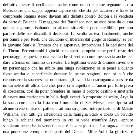
definitivamente il declino del padre come uomo e come regnante: lo sa
Melisandre, che scappa appena capisce ciò che sta per accadere e forse lo
comprende Stannis stesso davanti alla disfatta contro Bolton e la vendetta
da parte di Brienne. Il maggiore dei Baratheon non ne esce bene da questa
quinta stagione, risultando in alcune situazioni poco credibile, per non
parlare delle sue discutibili decisioni.
La svolta arriva, finalmente, anche
per Sansa e per Reek, che decidono di liberarsi dal giogo di Ramsay: se per
la giovane Stark è l’impeto che si aspettava, improvvisa è la decisione del
fu Theon. Per entrambi i giochi sono aperti, proprio come per il resto dei
personaggi, e questa è una svolta che si sentiva come necessaria anche per
dare a Sansa un minimo di rivalsa. La legittima erede di Grande Inverno è
un personaggio che ha subito una lunga evoluzione: se si pensa a quanto
fosse acerba e superficiale durante le prime stagioni, non si può che
riconoscere la sua crescita, nonostante gli eventi la costringano a passare da
un carnefice all’altro. Ciò che, però, ci si aspetta è un’ancor più forte presa
di coscienza, così da poter prendere in mano il proprio destino e smetterla
di essere una marionetta in balia degli eventi.
A proposito di scelte, Arya fa
la sua accorciando la lista con l’omicidio di Ser Meryn, che riporta ad
alcune scene intrise di pathos e ad una strepitosa interpretazione di Maisie
Williams. Per tutti gli affezionati della famiglia Stark è corso un brivido
lungo la schiena nel momento in cui si vede trionfare Arya, eppure
sappiamo bene che la vendetta non è la vera giustizia. La ragazza subisce
una punizione esemplare da parte del Dio dai Mille Volti: la giustizia è