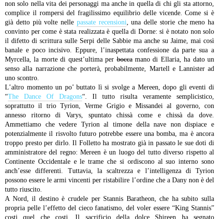
non solo nella vita dei personaggi ma anche in quella di chi gli sta attorno,
complice il rompersi del fragilissimo equilibrio delle vicende.
Come si è
già detto più volte nelle
passate recensioni
, una delle storie che meno ha
convinto per come è stata realizzata è quella di Dorne: si è notato non solo
il difetto di scrittura sulle Serpi delle Sabbie ma anche su Jaime, mai così
banale e poco incisivo. Eppure, l’inaspettata confessione da parte sua a
Myrcella, la morte di quest’ultima per
bocca
mano di Ellaria, ha dato un
senso alla narrazione che porterà, probabilmente, Martell e Lannister ad
uno scontro.
L’altro momento un po’ buttato lì si svolge a Mereen, dopo gli eventi di
“
The Dance Of Dragons
“. Il tutto risulta veramente semplicistico,
soprattutto il trio Tyrion, Verme Grigio e Missandei al governo, con
annesso ritorno di Varys, spuntato chissà come e chissà da dove.
Ammettiamo che vedere Tyrion al timone della nave non dispiace e
potenzialmente il risvolto futuro potrebbe essere una bomba, ma è ancora
troppo presto per dirlo. Il Folletto ha mostrato già in passato le sue doti di
amministratore del regno: Mereen è un luogo del tutto diverso rispetto al
Continente Occidentale e le trame che si ordiscono al suo interno sono
anch’esse differenti. Tuttavia, la scaltrezza e l’intelligenza di Tyrion
possono essere le armi vincenti per ristabilire l’ordine che a Dany non è del
tutto riuscito.
A Nord, il destino è crudele per Stannis Baratheon, che ha subito sulla
propria pelle l’effetto del cieco fanatismo, del voler essere “King Stannis”
costi quel che costi. Il sacrificio della dolce Shireen ha segnato