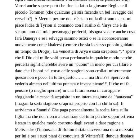
Vorrei anche sapere però che fine ha fatto la giovane Regina e il
piccolo Tommen (che qualcuno gli stia facendo un bel lavaggio del
cervello?). A Meeren per me non c'è stato nulla di strano e anzi mi
piace l'idea di Tyrion al comando con l'ausilio di Varys che è da
sempre uno dei miei personaggi preferiti; bisogna vedere anche cosa
farà Danerys e se i selvaggi saranno ostici o se la riconosceranno
nuovamente come khaleesi (sempre che sia lo stesso popolo guidato
un tempo da Drogo). La vendetta di Arya è stata strepitosa *.* spero
che il Dio dai mille volti possa perdonarla in qualche modo perchè
perderla significherebbe avere un "buono" in meno per cui tifare e
dato che i buoni nel corso delle stagioni sono crollati miseramente
questo non è poco. In tutto questo……….ma Bran??? Speravo di
vederlo almeno nell'ultima puntata e invece niente!!! Il che mi fa
pensare (o meglio sperare) in una futura scena in cui appare
sfoggiando le capacità acquisite in un intera stagione da "fantasma"
(magari la sesta stagione si aprirà proprio con lui chi lo sa). E
arriviamo a Stannis! Che paga personalmente la scelta fatta sulla
figlia ma che non riesco a biasimare del tutto perchè seppur estrema
è stato in qualche modo costretto dagli eventi a dare ragione a
Melisandre (l'imboscata di Bolton è stata davvero una dura mazzata
per lui e per i suoi piani di conquista di Winterfell) dunque dispiace