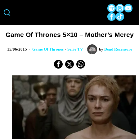
Game Of Thrones 5×10 – Mother’s Mercy
15/06/2015
Game Of Thrones
·
Serie TV
by
Dead Recensore