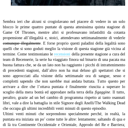
Sembra ieri che alcuni si crogiolavano nel piacere di vedere in un solo
blocco le prime quattro puntate di questa attesissima quinta stagione di
Game Of Thrones, mentre altri si professavano infastiditi da cotanta
propensione all’illegalità e, stoici, attendevano settimanalmente di vederle
comunque illegalmente
. E forse proprio questi paladini della legalità sono
quelli che si sono goduti meglio la visione di questa stagione già vicina al
termine. Come testimoniano le
recensioni
della presente stagione a cura del
team di Recenserie, la serie ha viaggiato finora sul binario di una pacata ma
buona fattura che, se da un lato non ha raggiunto i picchi di intrattenimento
di precedenti stagioni, dall’altro non ha mai deluso gli spettatori che si
sono approcciati alla visione della settimanale ora di sangue, sesso e
complotti sapendo che non sarebbe mai andata buttata. Tutto questo per
arrivare a dire che l’ottava puntata è finalmente riuscita a superare lo
scoglio della mera bontà ed approdare nella terra della
figaggine.
Il tutto,
peraltro, grazie ad un bel cambio di programma rispetto ai tanto osannati
libri, vale a dire la battaglia in stile Signore degli Anelli/The Walking Dead
che occupa gli ultimi incredibili venti minuti di questo episodio.
Ultimi venti minuti che sorprendono specialmente perché, in realtà, la
puntata era iniziata un po’ come tutte le altre: lentamente; saltando di qua e
di là tra Continente Occidentale e Orientale, Approdo del Re e Barriera;