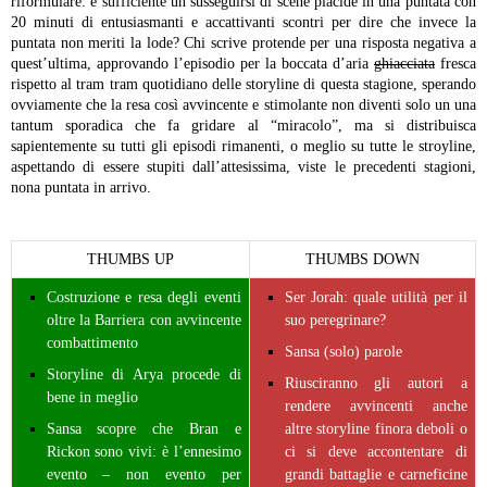
riformulare: è sufficiente un susseguirsi di scene placide in una puntata con
20 minuti di entusiasmanti e accattivanti scontri per dire che invece la
puntata non meriti la lode?
Chi scrive protende per una risposta negativa a
quest’ultima, approvando l’episodio per la boccata d’aria
ghiacciata
fresca
rispetto al tram tram quotidiano delle storyline di questa stagione, sperando
ovviamente che la resa così avvincente e stimolante non diventi solo un una
tantum sporadica che fa gridare al “miracolo”, ma si distribuisca
sapientemente su tutti gli episodi rimanenti, o meglio su tutte le stroyline,
aspettando di essere stupiti dall’attesissima, viste le precedenti stagioni,
nona puntata in arrivo.
THUMBS UP
THUMBS DOWN
Costruzione e resa degli eventi
Ser Jorah: quale utilità per il
oltre la Barriera con avvincente
suo peregrinare?
combattimento
Sansa (solo) parole
Storyline di Arya procede di
Riusciranno gli autori a
bene in meglio
rendere avvincenti anche
Sansa scopre che Bran e
altre storyline finora deboli o
Rickon sono vivi: è l’ennesimo
ci si deve accontentare di
evento – non evento per
grandi battaglie e carneficine