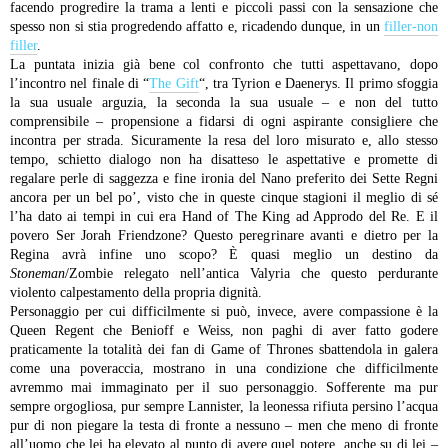
facendo progredire la trama a lenti e piccoli passi con la sensazione che
spesso non si stia progredendo affatto e, ricadendo dunque, in un
filler-non
filler
.
La puntata inizia già bene col confronto che tutti aspettavano, dopo
l’incontro nel finale di “
The Gift
“, tra Tyrion e Daenerys. Il primo sfoggia
la sua usuale arguzia, la seconda la sua usuale – e non del tutto
comprensibile – propensione a fidarsi di ogni aspirante consigliere che
incontra per strada. Sicuramente la resa del loro misurato e, allo stesso
tempo, schietto dialogo non ha disatteso le aspettative e promette di
regalare perle di saggezza e fine ironia del Nano preferito dei Sette Regni
ancora per un bel po’, visto che in queste cinque stagioni il meglio di sé
l’ha dato ai tempi in cui era Hand of The King ad Approdo del Re. E il
povero Ser Jorah Friendzone? Questo peregrinare avanti e dietro per la
Regina avrà infine uno scopo? È quasi meglio un destino da
Stoneman
/Zombie relegato nell’antica Valyria che questo perdurante
violento calpestamento della propria dignità.
Personaggio per cui difficilmente si può, invece, avere compassione è la
Queen Regent che Benioff e Weiss, non paghi di aver fatto godere
praticamente la totalità dei fan di Game of Thrones sbattendola in galera
come una poveraccia, mostrano in una condizione che difficilmente
avremmo mai immaginato per il suo personaggio. Sofferente ma pur
sempre orgogliosa, pur sempre Lannister, la leonessa rifiuta persino l’acqua
pur di non piegare la testa di fronte a nessuno – men che meno di fronte
all’uomo che lei ha elevato al punto di avere quel potere, anche su di lei –