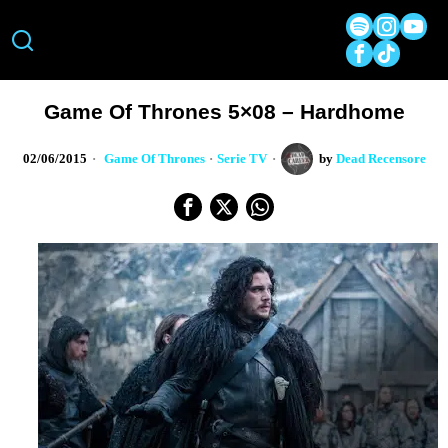
Game Of Thrones 5×08 – Hardhome
02/06/2015
Game Of Thrones
·
Serie TV
by
Dead Recensore