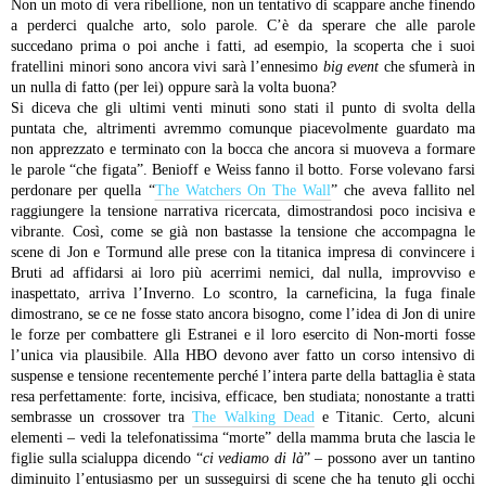
Non un moto di vera ribellione, non un tentativo di scappare anche finendo
a perderci qualche arto, solo parole. C’è da sperare che alle parole
succedano prima o poi anche i fatti, ad esempio, la scoperta che i suoi
fratellini minori sono ancora vivi sarà l’ennesimo
big event
che sfumerà in
un nulla di fatto (per lei) oppure sarà la volta buona?
Si diceva che gli ultimi venti minuti sono stati il punto di svolta della
puntata che, altrimenti avremmo comunque piacevolmente guardato ma
non apprezzato e terminato con la bocca che ancora si muoveva a formare
le parole “che figata”.
Benioff e Weiss fanno il botto. Forse volevano farsi
perdonare per quella “
The Watchers On The Wall
” che aveva fallito nel
raggiungere la tensione narrativa ricercata, dimostrandosi poco incisiva e
vibrante. Così, come se già non bastasse la tensione che accompagna le
scene di Jon e Tormund alle prese con la titanica impresa di convincere i
Bruti ad affidarsi ai loro più acerrimi nemici, dal nulla, improvviso e
inaspettato, arriva l’Inverno. Lo scontro, la carneficina, la fuga finale
dimostrano, se ce ne fosse stato ancora bisogno, come l’idea di Jon di unire
le forze per combattere gli Estranei e il loro esercito di Non-morti fosse
l’unica via plausibile. Alla HBO devono aver fatto un corso intensivo di
suspense e tensione recentemente perché l’intera parte della battaglia è stata
resa perfettamente: forte, incisiva, efficace, ben studiata; nonostante a tratti
sembrasse un crossover tra
The Walking Dead
e Titanic. Certo, alcuni
elementi – vedi la telefonatissima “morte” della mamma bruta che lascia le
figlie sulla scialuppa dicendo “
ci vediamo di là
” – possono aver un tantino
diminuito l’entusiasmo per un susseguirsi di scene che ha tenuto gli occhi