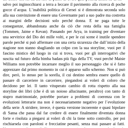
salvo poi inginocchiarsi a terra a leccare il pavimento alla ricerca di poche
gocce d’acqua. L’inabilità politica di Cersei si è dimostrata seconda solo
alla sua convinzione di essere una Governante pari a suo padre ma costretta
ai margini delle decisioni solo perché donna. E ne paga tutte le
conseguenze, abbandonata anche da ciò che resta della sua famiglia
(Tommen, Jaime e Kevan).
Passando per Arya, in training per diventare
una servitrice del Dio dei mille volti, e per le cui scene è inutile spendere
parole perché si può affermare con una certa sicurezza che dall’inizio della
stagione non stanno sbagliando un colpo con la sua storyline, vuoi per il
fascino mistico del luogo in cui si trova, vuoi per gli interrogativi che
suscita sul futuro della bimba badass più figa della TV, vuoi perché Maisie
Williams non potrebbe incarnare meglio il suo personaggio che si è fatto
apprezzare dal primo momento in cui è apparso sullo schermo.
Non si può
dire, però, lo stesso per la sorella, il cui destino sembra essere quello di
passare di carceriere in carceriere, piegandosi ai voleri di coloro che
decidono per lei. Il tanto vituperato cambio di rotta rispetto alla sua
storyline dei libri (che è di un noioso allucinante, peraltro) con tanto di
stupro matrimoniale, potrebbe portare a problemi di coerenza con le
evoluzioni letterarie ma non è necessariamente negativo per l’evoluzione
della serie. A stridere, invece, è questa versione incoerente e quasi bipolare
di Sansa che passa dal far credere di essere finalmente diventata donna
forte e risoluta a piegarsi ai voleri di chi la tiene sotto controllo, per poi
rischiarsela con paroloni e frecciatine pesanti, senza mai passare ai fatti.