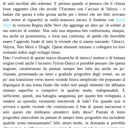
di tutti incollati allo schermo. E persino quando si pensava che il climax
fosse raggiunto (Jon che uccide l’Estraneo con l’acciaio di Valyria – e
badate che questa è roba grossa anche per i lettori che nei libri avevano
solo teorie al riguardo) in realtà mancava ancora il finalone con
Darth
Maul
in versione Regina delle Nevi che aggiunge un altro po’ di soldati al
suo esercito di zombie. Non solo una sequenza ben confezionata, dunque,
ma anche un promemoria, o forse una conferma, di quello che dovrebbe
essere l’approdo finale di tutte le vicende che si stanno narrando. Ghiacci,
Valyria, Non Morti e Draghi. Questi elementi iniziano a collegarsi tra loro
svelando indizi sugli sviluppi futuri.
Dato l’evolversi di queste macro-dinamiche di intrecci inattesi o di lontana
origine (vedi anche l’incontro Tyrion-Dany) si potrebbe pensare che questa
stagione, caratterizzata da puntate sempre ben fatte ma anche un po’
rilassate, presentando un lento e graduale progredire degli eventi, sia un
po’ una transizione verso nuove vicende finora inesplorate che preparano al
dispiegarsi di una trama finale che vedrà tutti quegli elementi che abbiamo
ritenuto superflui o riempitivi in qualche modo, indispensabili.
È
sufficiente, quindi, una battaglia sanguinosa, per quanto ben sviluppata, a
rendere un episodio veramente meritevole di lode? Fin quando non si
arriverà a quelle vicende che costituiscono il fine di questa narrazione è
solo questo che dobbiamo attenderci dallo show? Puntate di lento
progredire intervallate da puntate di sempre lento progredire ma includenti
qualche scena entusiasmante? Allo stesso modo, la domanda si potrebbe