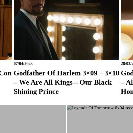
07/04/2023
28/03/
 Con
Godfather Of Harlem 3×09 – 3×10
God
– We Are All Kings – Our Black
– A
Shining Prince
Hom