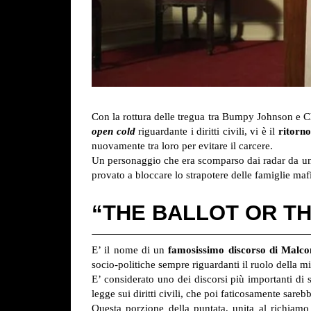
Con la rottura delle tregua tra Bumpy Johnson e C
open cold
riguardante i diritti civili, vi è il
ritorn
nuovamente tra loro per evitare il carcere.
Un personaggio che era scomparso dai radar da un p
provato a bloccare lo strapotere delle famiglie maf
“THE BALLOT OR T
E’ il nome di un
famosissimo discorso di Malc
socio-politiche sempre riguardanti il ruolo della mi
E’ considerato uno dei discorsi più importanti di 
legge sui diritti civili, che poi faticosamente sareb
Questa porzione della puntata, unita al richia