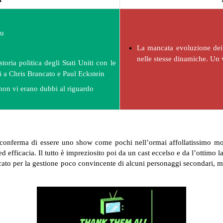
au
La mancata evoluzione dei 
nelle stesse dinamiche. Un 
storia politica degli Stati Uniti con le
i a Chris Brancato e Paul Eckstein
 non vi erano dubbi al riguardo
 conferma di essere uno show come pochi nell’ormai affollatissimo mon
efficacia. Il tutto è impreziosito poi da un cast eccelso e da l’ottimo l
ccato per la gestione poco convincente di alcuni personaggi secondari, m