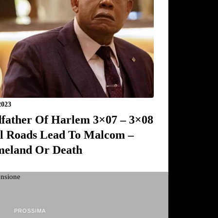
2023
father Of Harlem 3×07 – 3×08
ll Roads Lead To Malcom –
eland Or Death
PROSSIMA