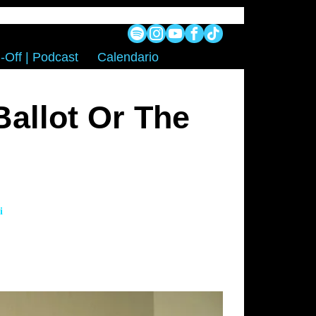
-Off | Podcast
Calendario
allot Or The
i