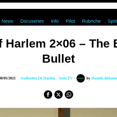
News
Docuseries
Info
Pilot
Rubriche
Spin
f Harlem 2×06 – The B
Bullet
30/05/2021
Godfather Of Harlem
·
Serie TV
by
Daniele Abbatin