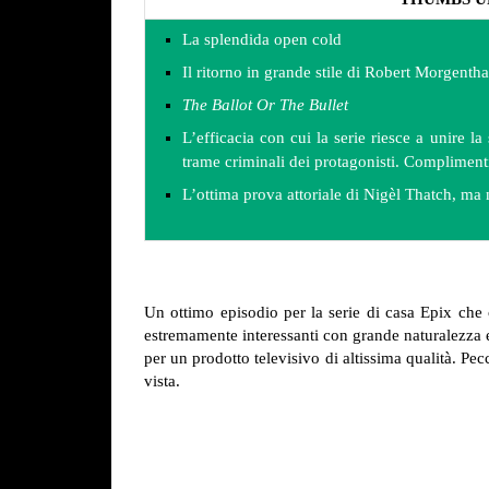
La splendida open cold
Il ritorno in grande stile di Robert Morgenth
The Ballot Or The Bullet
L’efficacia con cui la serie riesce a unire la 
trame criminali dei protagonisti. Compliment
L’ottima prova attoriale di Nigèl Thatch, ma
Un ottimo episodio per la serie di casa Epix che
estremamente interessanti con grande naturalezza ed 
per un prodotto televisivo di altissima qualità. Pe
vista.