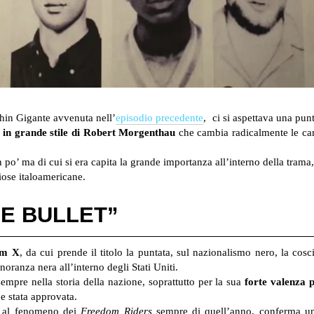
hin Gigante avvenuta nell’
episodio precedente
, ci si aspettava una pun
o in grande stile di Robert Morgenthau
che cambia radicalmente le cart
o’ ma di cui si era capita la grande importanza all’interno della trama, 
iose italoamericane.
HE BULLET”
om X
, da cui prende il titolo la puntata, sul nazionalismo nero, la cosc
noranza nera all’interno degli Stati Uniti.
sempre nella storia della nazione, soprattutto per la sua
forte valenza p
be stata approvata.
mo al fenomeno dei
Freedom Riders
sempre di quell’anno, conferma u