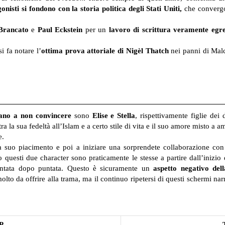
nisti si fondono con la storia politica degli Stati Uniti,
che convergon
 Brancato
e
Paul Eckstein
per un
lavoro di scrittura veramente egr
 fa notare l’
ottima prova attoriale di Nigèl Thatch
nei panni di Mal
ano a non convincere
sono
Elise e Stella
, rispettivamente figlie de
 tra la sua fedeltà all’Islam e a certo stile di vita e il suo amore misto 
e.
 suo piacimento e poi a iniziare una sorprendete collaborazione con
uesti due character sono praticamente le stesse a partire dall’inizio
ntata dopo puntata.
Questo è sicuramente un
aspetto negativo dell
o da offrire alla trama, ma il continuo ripetersi di questi schermi narra
P