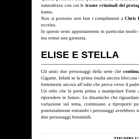
naturalezza con cui le
trame criminali dei protago
trama.
Non si possono non fare i complimenti a
Chris
eccelso.
In questo sesto appuntamento in particolar modo si
ma ormai una garanzia.
ELISE E STELLA
Gli unici due personaggi della serie che
continu
Gigante. Infatti se la prima risulta ancora bloccata
fortemente ancora all’odio che prova verso il padr
Un odio che la porta prima a manipolare Ernie a
riprendere in futuro.
Le dinamiche che riguardano q
variazione sul tema, continuano a riproporsi pu
potenzialmente entrambi i personaggi avrebbero molt
due personaggi femminili.
THUMBS U