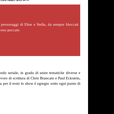
personaggi di Elise e Stella, da sempre bloccati
vero peccato
do seriale, in grado di unire tematiche diverse e
avoro di scrittura di Chris Brancato e Paul Eckstein,
a per il resto lo show è egregio sotto ogni punto di