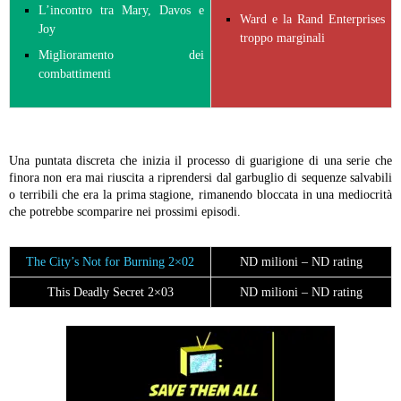
L’incontro tra Mary, Davos e
Ward e la Rand Enterprises
Joy
troppo marginali
Miglioramento dei
combattimenti
Una puntata discreta che inizia il processo di guarigione di una serie che
finora non era mai riuscita a riprendersi dal garbuglio di sequenze salvabili
o terribili che era la prima stagione, rimanendo bloccata in una mediocrità
che potrebbe scomparire nei prossimi episodi.
The City’s Not for Burning 2×02
ND milioni – ND rating
This Deadly Secret 2×03
ND milioni – ND rating