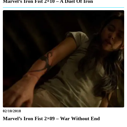
Marvel’s Iron Fist 2×10 – A Duel Of Iron
02/10/2018
Marvel’s Iron Fist 2×09 – War Without End