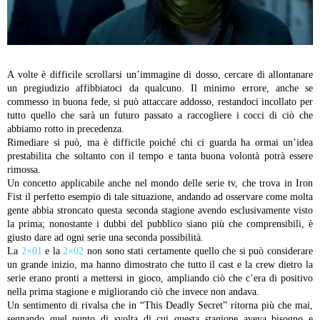
A volte è difficile scrollarsi un’immagine di dosso, cercare di allontanare
un pregiudizio affibbiatoci da qualcuno. Il minimo errore, anche se
commesso in buona fede, si può attaccare addosso, restandoci incollato per
tutto quello che sarà un futuro passato a raccogliere i cocci di ciò che
abbiamo rotto in precedenza.
Rimediare si può, ma è difficile poiché chi ci guarda ha ormai un’idea
prestabilita che soltanto con il tempo e tanta buona volontà potrà essere
rimossa.
Un concetto applicabile anche nel mondo delle serie tv, che trova in Iron
Fist il perfetto esempio di tale situazione, andando ad osservare come molta
gente abbia stroncato questa seconda stagione avendo esclusivamente visto
la prima; nonostante i dubbi del pubblico siano più che comprensibili, è
giusto dare ad ogni serie una seconda possibilità.
La
2×01
e la
2×02
non sono stati certamente quello che si può considerare
un grande inizio, ma hanno dimostrato che tutto il cast e la crew dietro la
serie erano pronti a mettersi in gioco, ampliando ciò che c’era di positivo
nella prima stagione e migliorando ciò che invece non andava.
Un sentimento di rivalsa che in “This Deadly Secret” ritorna più che mai,
segnando quel punto di svolta di cui questa stagione aveva bisogno e