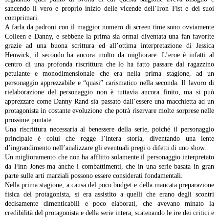
sancendo il vero e proprio inizio delle vicende dell’Iron Fist e dei suoi
comprimari.
A farla da padroni con il maggior numero di screen time sono ovviamente
Colleen e Danny, e sebbene la prima sia ormai diventata una fan favorite
grazie ad una buona scrittura ed all’ottima interpretazione di Jessica
Henwick, il secondo ha ancora molto da migliorare. L’eroe è infatti al
centro di una profonda riscrittura che lo ha fatto passare dal ragazzino
petulante e monodimensionale che era nella prima stagione, ad un
personaggio apprezzabile e “quasi” carismatico nella seconda. Il lavoro di
rielaborazione del personaggio non è tuttavia ancora finito, ma si può
apprezzare come Danny Rand sia passato dall’essere una macchietta ad un
protagonista in costante evoluzione che potrà riservare molte sorprese nelle
prossime puntate.
Una riscrittura necessaria al benessere della serie, poiché il personaggio
principale è colui che regge l’intera storia, diventando una lente
d’ingrandimento nell’analizzare gli eventuali pregi o difetti di uno show.
Un miglioramento che non ha afflitto solamente il personaggio interpretato
da Finn Jones ma anche i combattimenti, che in una serie basata in gran
parte sulle arti marziali possono essere considerati fondamentali.
Nella prima stagione, a causa del poco budget e della mancata preparazione
fisica del protagonista, si era assistito a quelli che erano degli scontri
decisamente dimenticabili e poco elaborati, che avevano minato la
credibilità del protagonista e della serie intera, scatenando le ire dei critici e