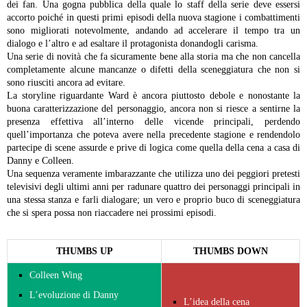
dei fan. Una gogna pubblica della quale lo staff della serie deve essersi
accorto poiché in questi primi episodi della nuova stagione i combattimenti
sono migliorati notevolmente, andando ad accelerare il tempo tra un
dialogo e l’altro e ad esaltare il protagonista donandogli carisma.
Una serie di novità che fa sicuramente bene alla storia ma che non cancella
completamente alcune mancanze o difetti della sceneggiatura che non si
sono riusciti ancora ad evitare.
La storyline riguardante Ward è ancora piuttosto debole e nonostante la
buona caratterizzazione del personaggio, ancora non si riesce a sentirne la
presenza effettiva all’interno delle vicende principali, perdendo
quell’importanza che poteva avere nella precedente stagione e rendendolo
partecipe di scene assurde e prive di logica come quella della cena a casa di
Danny e Colleen.
Una sequenza veramente imbarazzante che utilizza uno dei peggiori pretesti
televisivi degli ultimi anni per radunare quattro dei personaggi principali in
una stessa stanza e farli dialogare; un vero e proprio buco di sceneggiatura
che si spera possa non riaccadere nei prossimi episodi.
THUMBS UP
THUMBS DOWN
Colleen Wing
L’evoluzione di Danny
L’idea della cena