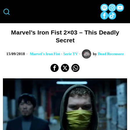
Marvel’s Iron Fist 2×03 – This Deadly
Secret
15/09/2018
Marvel's Iron Fist
·
Serie TV
by
Dead Recensore