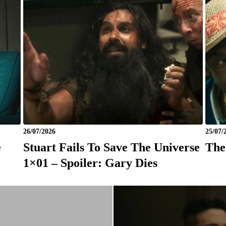
26/07/2026
25/07/
e
Stuart Fails To Save The Universe
The
1×01 – Spoiler: Gary Dies