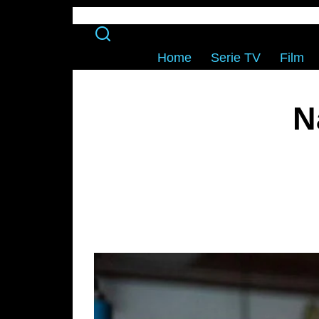
Home
Serie TV
Film
N