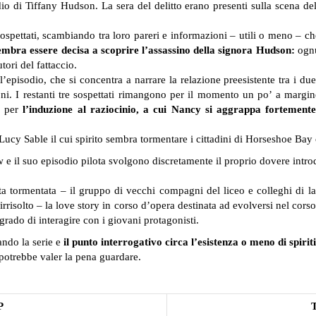
 di Tiffany Hudson. La sera del delitto erano presenti sulla scena del 
spettati, scambiando tra loro pareri e informazioni – utili o meno – che
mbra essere decisa a scoprire l’assassino della signora Hudson:
ognu
tori del fattaccio.
pisodio, che si concentra a narrare la relazione preesistente tra i due –
ioni. I restanti tre sospettati rimangono per il momento un po’ a margi
e per
l’induzione al raziocinio, a cui Nancy si aggrappa fortement
di Lucy Sable il cui spirito sembra tormentare i cittadini di Horseshoe Ba
 e il suo episodio pilota svolgono discretamente il proprio dovere introd
ta tormentata
– il gruppo di vecchi compagni del liceo e colleghi di la
irrisolto
– la love story in corso d’opera destinata ad evolversi nel corso
grado di interagire con i giovani protagonisti.
ndo la serie e
il punto interrogativo circa l’esistenza o meno di spirit
potrebbe valer la pena guardare.
P