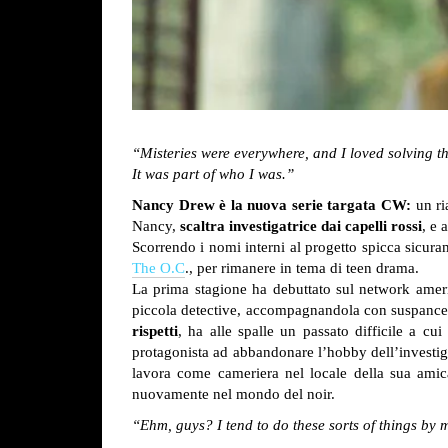
“Misteries were everywhere, and I loved solving t
It was part of who I was.”
Nancy Drew è la nuova serie targata CW:
un ria
Nancy,
scaltra investigatrice dai capelli rossi
, e 
Scorrendo i nomi interni al progetto spicca sicur
The O.C
., per rimanere in tema di teen drama.
La prima stagione ha debuttato sul network americ
piccola detective, accompagnandola con suspance e 
rispetti
, ha alle spalle un passato difficile a cu
protagonista ad abbandonare l’hobby dell’investi
lavora come cameriera nel locale della sua amica/
nuovamente nel mondo del noir.
“Ehm, guys? I tend to do these sorts of things by 