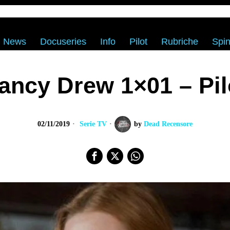
News
Docuseries
Info
Pilot
Rubriche
Spin
ancy Drew 1×01 – Pil
02/11/2019
Serie TV
by
Dead Recensore