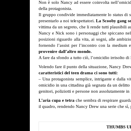
Non è solo Nancy ad essere coinvolta nell’omicidio
della protagonista.
Il gruppo condivide immediatamente lo status di so
presentarlo a noi telespettatori.
La Scooby gang se
vittima da un segreto, che li rende tutti plausibili au
Nancy e Nick sono i personaggi che spiccano nell’e
posizioni riguardo alla vita, ai sogni, alle ambiz
fornendo l’assist per l’incontro con la medium 
provenire dall’altro mondo.
A fare da sfondo a tutto ciò, l’omicidio irrisolto 
Volendo fare il punto della situazione, Nancy Drew
caratteristici del teen drama ci sono tutti:
– Una protagonista semplice, intrigante e dalla vi
omicidio in una cittadina già segnata da un delitto 
genitori, poliziotti e persone non assolutamente in 
L’aria cupa e tetra
che sembra di respirare guarda
il quadro, rendendo Nancy Drew una serie che sì, 
THUMBS U