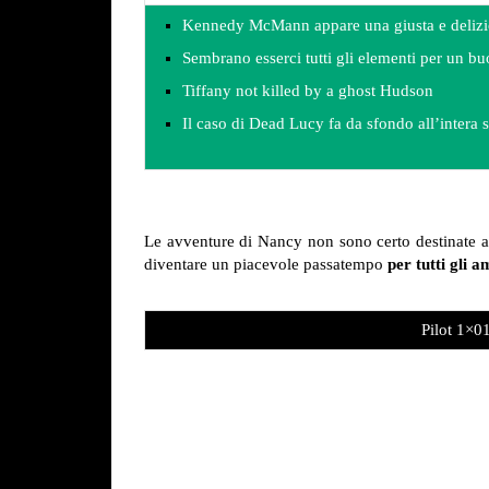
Kennedy McMann appare una giusta e deliz
Sembrano esserci tutti gli elementi per un b
Tiffany not killed by a ghost Hudson
Il caso di Dead Lucy fa da sfondo all’intera 
Le avventure di Nancy non sono certo destinate a 
diventare un piacevole passatempo
per tutti gli a
Pilot 1×0