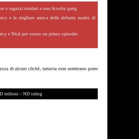
o e ragazzi similari a una Scooby gang
ancy e la migliore amica della defunta madre di
ncy e Nick per essere un primo episodio
zza di alcuni cliché, tuttavia esse sembrano poter
D milioni – ND rating