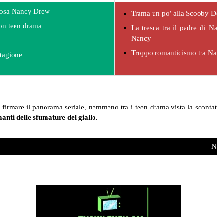
iosa Nancy Drew
Trama un po’ alla Scooby Do
uon teen drama
La tresca tra il padre di N
Nancy
Troppo romanticismo tra Na
stagione
firmare il panorama seriale, nemmeno tra i teen drama vista la scontate
manti delle sfumature del giallo.
1
N