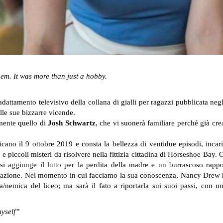
hem. It was more than just a hobby.
dattamento televisivo della collana di gialli per ragazzi pubblicata negl
alle sue bizzarre vicende.
amente quello di
Josh Schwartz
, che vi suonerà familiare perché già cre
ano il 9 ottobre 2019 e consta la bellezza di ventidue episodi, incari
piccoli misteri da risolvere nella fittizia cittadina di Horseshoe Bay.
O
i si aggiunge il lutto per la perdita della madre e un burrascoso rap
gazione. Nel momento in cui facciamo la sua conoscenza, Nancy Drew ha 
nemica del liceo; ma sarà il fato a riportarla sui suoi passi, con un
myself”