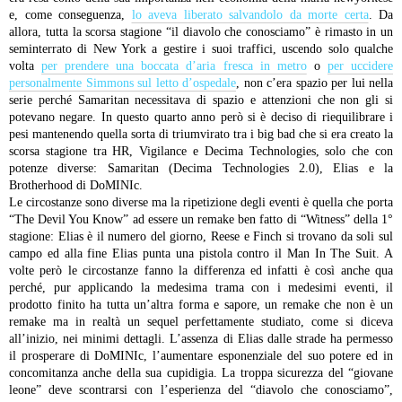
e, come conseguenza,
lo aveva liberato salvandolo da morte certa
. Da
allora, tutta la scorsa stagione “il diavolo che conosciamo” è rimasto in un
seminterrato di New York a gestire i suoi traffici, uscendo solo qualche
volta
per prendere una boccata d’aria fresca in metro
o
per uccidere
personalmente Simmons sul letto d’ospedale
, non c’era spazio per lui nella
serie perché Samaritan necessitava di spazio e attenzioni che non gli si
potevano negare. In questo quarto anno però si è deciso di riequilibrare i
pesi mantenendo quella sorta di triumvirato tra i big bad che si era creato la
scorsa stagione tra HR, Vigilance e Decima Technologies, solo che con
potenze diverse: Samaritan (Decima Technologies 2.0), Elias e la
Brotherhood di DoMINIc.
Le circostanze sono diverse ma la ripetizione degli eventi è quella che porta
“The Devil You Know” ad essere un remake ben fatto di “Witness” della 1°
stagione: Elias è il numero del giorno, Reese e Finch si trovano da soli sul
campo ed alla fine Elias punta una pistola contro il Man In The Suit. A
volte però le circostanze fanno la differenza ed infatti è così anche qua
perché, pur applicando la medesima trama con i medesimi eventi, il
prodotto finito ha tutta un’altra forma e sapore, un remake che non è un
remake ma in realtà un sequel perfettamente studiato, come si diceva
all’inizio, nei minimi dettagli.
L’assenza di Elias dalle strade ha permesso
il prosperare di DoMINIc, l’aumentare esponenziale del suo potere ed in
concomitanza anche della sua cupidigia. La troppa sicurezza del “giovane
leone” deve scontrarsi con l’esperienza del “diavolo che conosciamo”,