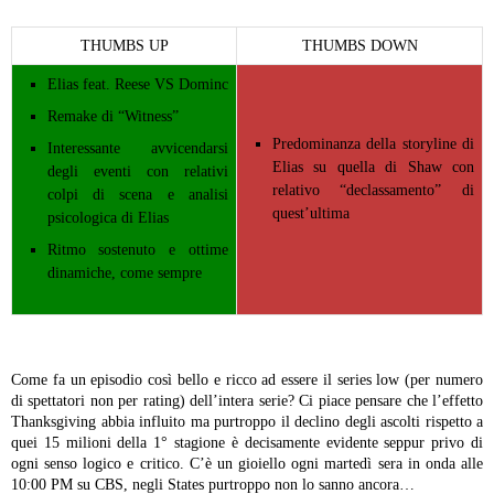
THUMBS UP
THUMBS DOWN
Elias feat. Reese VS Dominc
Remake di “Witness”
Predominanza della storyline di
Interessante avvicendarsi
Elias su quella di Shaw con
degli eventi con relativi
relativo “declassamento” di
colpi di scena e analisi
quest’ultima
psicologica di Elias
Ritmo sostenuto e ottime
dinamiche, come sempre
Come fa un episodio così bello e ricco ad essere il series low (per numero
di spettatori non per rating) dell’intera serie? Ci piace pensare che l’effetto
Thanksgiving abbia influito ma purtroppo il declino degli ascolti rispetto a
quei 15 milioni della 1° stagione è decisamente evidente seppur privo di
ogni senso logico e critico. C’è un gioiello ogni martedì sera in onda alle
10:00 PM su CBS, negli States purtroppo non lo sanno ancora…