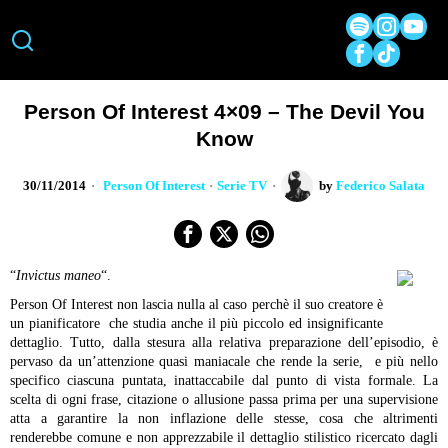
Person Of Interest 4×09 – The Devil You
Know
30/11/2014
Person Of Interest
·
Serie TV
by
Federico Salata
“
Invictus maneo
“.
Person Of Interest non lascia nulla al caso perchè il suo creatore è
un pianificatore che studia anche il più piccolo ed insignificante
dettaglio. Tutto, dalla stesura alla relativa preparazione dell’episodio, è
pervaso da un’attenzione quasi maniacale che rende la serie, e più nello
specifico ciascuna puntata, inattaccabile dal punto di vista formale. La
scelta di ogni frase, citazione o allusione passa prima per una supervisione
atta a garantire la non inflazione delle stesse, cosa che altrimenti
renderebbe comune e non apprezzabile il dettaglio stilistico ricercato dagli