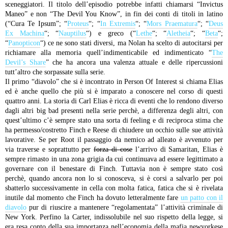
sceneggiatori. Il titolo dell’episodio potrebbe infatti chiamarsi “Invictus
Maneo” e non “The Devil You Know”, in fin dei conti di titoli in latino
(“Cura Te Ipsum”; “
Proteus
“; “
In Extremis
“; “
Mors Praematura
“; “
Deus
Ex Machina
“; “
Nauptilus
“) e greco (“
Lethe
“; “
Aletheia
“; “
Beta
“;
“
Panopticon
“) ce ne sono stati diversi, ma Nolan ha scelto di autocitarsi per
richiamare alla memoria quell’indimenticabile ed indimenticato “
The
Devil’s Share
” che ha ancora una valenza attuale e delle ripercussioni
tutt’altro che sorpassate sulla serie.
Il primo “diavolo” che si è incontrato in Person Of Interest si chiama Elias
ed è anche quello che più si è imparato a conoscere nel corso di questi
quattro anni. La storia di Carl Elias è ricca di eventi che lo rendono diverso
dagli altri big bad presenti nella serie perchè, a differenza degli altri, con
quest’ultimo c’è sempre stato una sorta di feeling e di reciproca stima che
ha permesso/costretto Finch e Reese di chiudere un occhio sulle sue attività
lavorative. Se per Root il passaggio da nemico ad alleato è avvenuto per
via traverse e soprattutto per
forza di cose
l’arrivo di Samaritan, Elias è
sempre rimasto in una zona grigia da cui continuava ad essere legittimato a
governare con il benestare di Finch. Tuttavia non è sempre stato così
perchè, quando ancora non lo si conosceva, si è corsi a salvarlo per poi
sbatterlo successivamente in cella con molta fatica, fatica che si è rivelata
inutile dal momento che Finch ha dovuto letteralmente fare
un patto con il
diavolo
pur di riuscire a mantenere “regolamentata” l’attività criminale di
New York. Perfino la Carter, indissolubile nel suo rispetto della legge, si
era resa conto della sua importanza nell’economia della mafia newyorkese