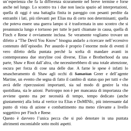
un’esperienza che fa la differenza sicuramente nel breve termine e forse
anche nel lungo. Lo scontro tra i due non lascia spazio ad interpretazioni,
quella di oggi è una battaglia finita in pareggio con pesanti perdite da
entrambi i lati, più rilevanti per Elias ma di certo non determinanti; quella
che poteva essere una guerra lampo si è trasformata in uno scontro che si
preannuncia lungo e tortuoso per tutte le parti chiamate in causa, quella di
Finch e Reese è ovviamente inclusa.
Se veramente vogliamo trovare un
difetto a “The Devil You Know” bisogna andarlo a ricercare nell’eccessivo
contenuto dell’episodio. Per assurdo è proprio l’enorme mole di eventi il
vero difetto della puntata perché la scelta di mandare avanti in
contemporanea due storyline così diverse, Elias e Brotherhood da una
parte, Shaw e Root dall’altra, che necessiterebbero di una totale attenzione,
oscura per forza di cose una delle due. A farne le spese è infatti lo
smascheramento di Shaw agli occhi di
Samaritan
Greer e dell’agente
Martine, un evento che segna di fatto il cambio di status quo per tutti e che
avrà delle ripercussioni importanti, sia sul modo di gestire la vita
quotidiana, sia le azioni. Purtroppo non è per mancanza di importanza che
avviene questo ma per necessità di tempo, tempo dedicato (anche
giustamente) alla lotta al vertice tra Elias e DoMINIc, più interessante dal
punto di vista di azione e combattimento ma meno rilevante a livello
soggettivo per Finch e Reese.
Questo è davvero l’unica pecca che si può denotare in una puntata
altrimenti encomiabile sotto molti aspetti.