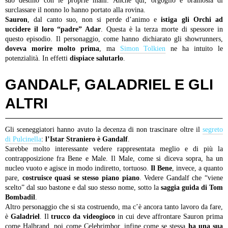
suo destino con le proprie mani. Anche qui, orgoglio e bramosia di
surclassare il nonno lo hanno portato alla rovina.
Sauron
, dal canto suo, non si perde d’animo e
istiga gli Orchi ad
uccidere il loro “padre” Adar
. Questa è la terza morte di spessore in
questo episodio. Il personaggio, come hanno dichiarato gli showrunners,
doveva morire molto prima
, ma
Simon Tolkien
ne ha intuito le
potenzialità. In effetti
dispiace salutarlo
.
GANDALF, GALADRIEL E GLI
ALTRI
Gli sceneggiatori hanno avuto la decenza di non trascinare oltre il
segreto
di Pulcinella
:
l’Istar Straniero è Gandalf
.
Sarebbe molto interessante vedere rappresentata meglio e di più la
contrapposizione fra Bene e Male. Il Male, come si diceva sopra, ha un
nucleo vuoto e agisce in modo indiretto, tortuoso.
Il Bene
, invece, a quanto
pare,
costruisce quasi se stesso piano piano
. Vedere Gandalf che “viene
scelto” dal suo bastone e dal suo stesso nome, sotto la
saggia guida di Tom
Bombadil
.
Altro personaggio che si sta costruendo, ma c’è ancora tanto lavoro da fare,
è
Galadriel
. Il
trucco da videogioco
in cui deve affrontare Sauron prima
come Halbrand, poi come Celebrimbor, infine come se stessa
ha una sua