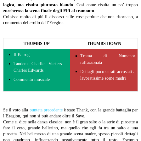
logica, ma risulta piuttosto blando
. Così come risulta un po’ troppo
zuccherosa la scena finale degli Elfi al tramonto.
Colpisce molto di più il discorso sulle cose perdute che non ritornano, a
commento del crollo dell’Eregion.
THUMBS UP
THUMBS DOWN
Il Balrog
Trama di Numenor
raffazzonata
Tandem Charlie Vickers –
Charles Edwards
Dettagli poco curati accostati a
lavoratissime scene madri
Commento musicale
Se il voto alla
puntata precedente
è stato Thank, con la grande battaglia per
l’Eregion, qui non si può andare oltre il Save.
Come si dice nella danza classica: non è il gran salto o la serie di piroette a
fare il vero, grande ballerino, ma quello che egli fa tra un salto e una
piroetta. Nel bel mezzo di una grande scena madre, spesso piccoli dettagli
non quadrano, influenzando negativamente tutto il resto. Esempio