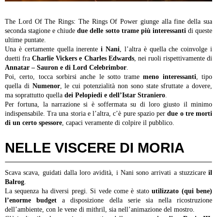
The Lord Of The Rings: The Rings Of Power giunge alla fine della sua
seconda stagione e chiude
due delle sotto trame più interessanti
di queste
ultime puntate.
Una è certamente quella inerente
i Nani
, l’altra è quella che coinvolge i
duetti fra
Charlie Vickers e Charles Edwards
, nei ruoli rispettivamente di
Annatar – Sauron e di Lord Celebrimbor
.
Poi, certo, tocca sorbirsi anche le sotto trame
meno interessanti
, tipo
quella di
Numenor
, le cui potenzialità non sono state sfruttate a dovere,
ma soprattutto quella
dei Pelopiedi e dell’Istar Straniero
.
Per fortuna, la narrazione si è soffermata su di loro giusto il minimo
indispensabile.
Tra una storia e l’altra, c’è pure spazio per
due o tre morti
di un certo spessore
, capaci veramente di colpire il pubblico.
NELLE VISCERE DI MORIA
Scava scava, guidati dalla loro avidità, i Nani sono arrivati a stuzzicare
il
Balrog
.
La sequenza ha diversi pregi. Si vede come è stato
utilizzato (qui bene)
l’enorme budget
a disposizione della serie sia nella ricostruzione
dell’ambiente, con le vene di mithril, sia nell’animazione del mostro.