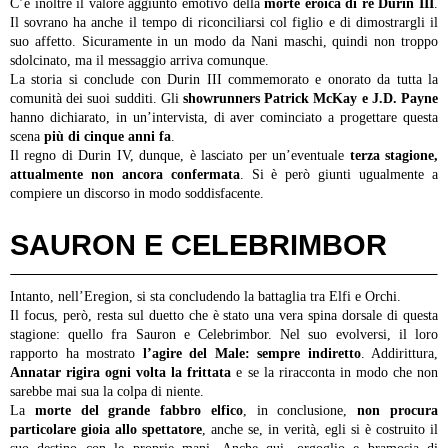
C’è inoltre il valore aggiunto emotivo della
morte eroica di re Durin III
.
Il sovrano ha anche il tempo di riconciliarsi col figlio e di dimostrargli il
suo affetto. Sicuramente in un modo da Nani maschi, quindi non troppo
sdolcinato, ma il messaggio arriva comunque.
La storia si conclude con Durin III commemorato e onorato da tutta la
comunità dei suoi sudditi.
Gli
showrunners Patrick McKay e J.D. Payne
hanno dichiarato, in un’intervista, di aver cominciato a progettare questa
scena
più di cinque anni fa
.
Il regno di Durin IV, dunque, è lasciato per un’eventuale
terza stagione,
attualmente non ancora confermata
. Si è però giunti ugualmente a
compiere un discorso in modo soddisfacente.
SAURON E CELEBRIMBOR
Intanto, nell’Eregion, si sta concludendo la battaglia tra Elfi e Orchi.
Il focus, però, resta sul duetto che è stato una vera spina dorsale di questa
stagione: quello fra Sauron e Celebrimbor.
Nel suo evolversi, il loro
rapporto ha mostrato
l’agire del Male: sempre indiretto
. Addirittura,
Annatar rigira ogni volta la frittata
e se la riracconta in modo che non
sarebbe mai sua la colpa di niente.
La
morte del grande fabbro elfico
, in conclusione,
non procura
particolare gioia allo spettatore
, anche se, in verità, egli si è costruito il