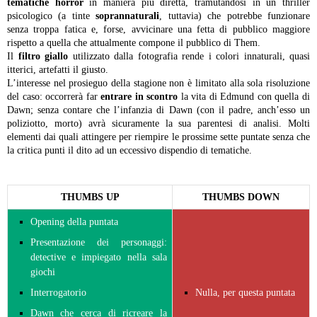
tematiche horror
in maniera più diretta, tramutandosi in un thriller
psicologico (a tinte
soprannaturali
, tuttavia) che potrebbe funzionare
senza troppa fatica e, forse, avvicinare una fetta di pubblico maggiore
rispetto a quella che attualmente compone il pubblico di Them.
Il
filtro giallo
utilizzato dalla fotografia rende i colori innaturali, quasi
itterici, artefatti il giusto.
L’interesse nel prosieguo della stagione non è limitato alla sola risoluzione
del caso: occorrerà far
entrare in scontro
la vita di Edmund con quella di
Dawn; senza contare che l’infanzia di Dawn (con il padre, anch’esso un
poliziotto, morto) avrà sicuramente la sua parentesi di analisi. Molti
elementi dai quali attingere per riempire le prossime sette puntate senza che
la critica punti il dito ad un eccessivo dispendio di tematiche.
THUMBS UP
THUMBS DOWN
Opening della puntata
Presentazione dei personaggi:
detective e impiegato nella sala
giochi
Interrogatorio
Nulla, per questa puntata
Dawn che cerca di ricreare la