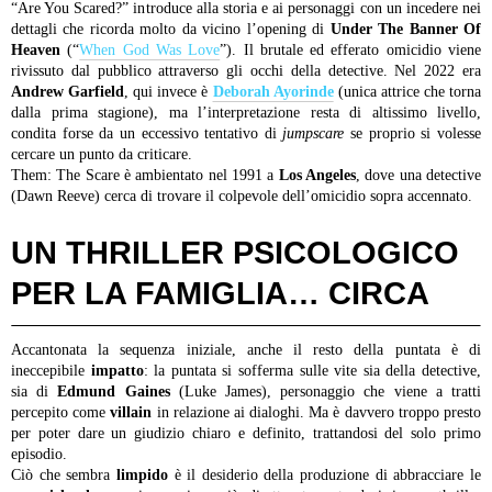
“Are You Scared?” introduce alla storia e ai personaggi con un incedere nei
dettagli che ricorda molto da vicino l’opening di
Under The Banner Of
Heaven
(“
When God Was Love
”). Il brutale ed efferato omicidio viene
rivissuto dal pubblico attraverso gli occhi della detective. Nel 2022 era
Andrew Garfield
, qui invece è
Deborah Ayorinde
(unica attrice che torna
dalla prima stagione), ma l’interpretazione resta di altissimo livello,
condita forse da un eccessivo tentativo di
jumpscare
se proprio si volesse
cercare un punto da criticare.
Them: The Scare è ambientato nel 1991 a
Los Angeles
, dove una detective
(Dawn Reeve) cerca di trovare il colpevole dell’omicidio sopra accennato.
UN THRILLER PSICOLOGICO
PER LA FAMIGLIA… CIRCA
Accantonata la sequenza iniziale, anche il resto della puntata è di
ineccepibile
impatto
: la puntata si sofferma sulle vite sia della detective,
sia di
Edmund Gaines
(Luke James), personaggio che viene a tratti
percepito come
villain
in relazione ai dialoghi. Ma è davvero troppo presto
per poter dare un giudizio chiaro e definito, trattandosi del solo primo
episodio.
Ciò che sembra
limpido
è il desiderio della produzione di abbracciare le