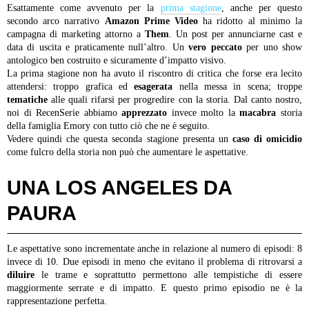
Esattamente come avvenuto per la
prima stagione
, anche per questo
secondo arco narrativo
Amazon Prime Video
ha ridotto al minimo la
campagna di marketing attorno a
Them
. Un post per annunciarne cast e
data di uscita e praticamente null’altro. Un
vero peccato
per uno show
antologico ben costruito e sicuramente d’impatto visivo.
La prima stagione non ha avuto il riscontro di critica che forse era lecito
attendersi: troppo grafica ed
esagerata
nella messa in scena; troppe
tematiche
alle quali rifarsi per progredire con la storia. Dal canto nostro,
noi di RecenSerie abbiamo
apprezzato
invece molto la
macabra
storia
della famiglia Emory con tutto ciò che ne è seguito.
Vedere quindi che questa seconda stagione presenta un
caso di omicidio
come fulcro della storia non può che aumentare le aspettative.
UNA LOS ANGELES DA
PAURA
Le aspettative sono incrementate anche in relazione al numero di episodi: 8
invece di 10. Due episodi in meno che evitano il problema di ritrovarsi a
diluire
le trame e soprattutto permettono alle tempistiche di essere
maggiormente serrate e di impatto. E questo primo episodio ne è la
rappresentazione perfetta.