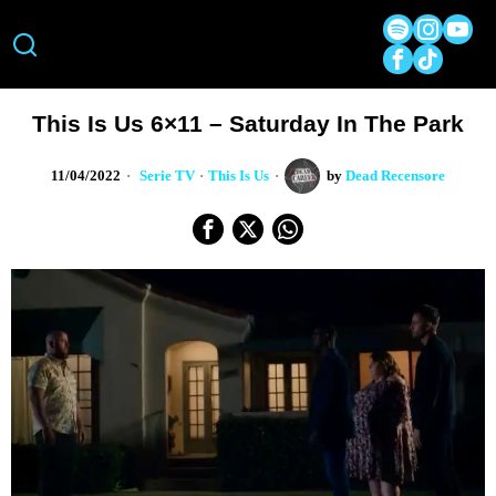
This Is Us 6×11 – Saturday In The Park
11/04/2022
Serie TV
·
This Is Us
by
Dead Recensore