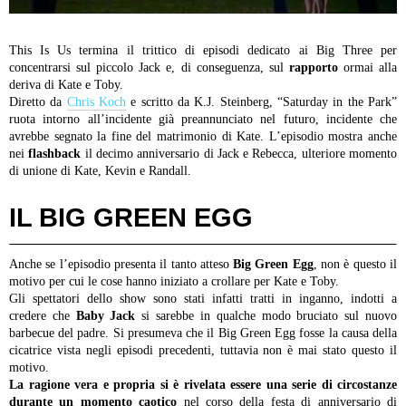
This Is Us termina il trittico di episodi dedicato ai Big Three per
concentrarsi sul piccolo Jack e, di conseguenza, sul
rapporto
ormai alla
deriva di Kate e Toby.
Diretto da
Chris Koch
e scritto da K.J. Steinberg, “Saturday in the Park”
ruota intorno all’incidente già preannunciato nel futuro, incidente che
avrebbe segnato la fine del matrimonio di Kate. L’episodio mostra anche
nei
flashback
il decimo anniversario di Jack e Rebecca, ulteriore momento
di unione di Kate, Kevin e Randall.
IL BIG GREEN EGG
Anche se l’episodio presenta il tanto atteso
Big Green Egg
, non è questo il
motivo per cui le cose hanno iniziato a crollare per Kate e Toby.
Gli spettatori dello show sono stati infatti tratti in inganno, indotti a
credere che
Baby Jack
si sarebbe in qualche modo bruciato sul nuovo
barbecue del padre. Si presumeva che il Big Green Egg fosse la causa della
cicatrice vista negli episodi precedenti, tuttavia non è mai stato questo il
motivo.
La ragione vera e propria si è rivelata essere una serie di circostanze
durante un momento caotico
nel corso della festa di anniversario di