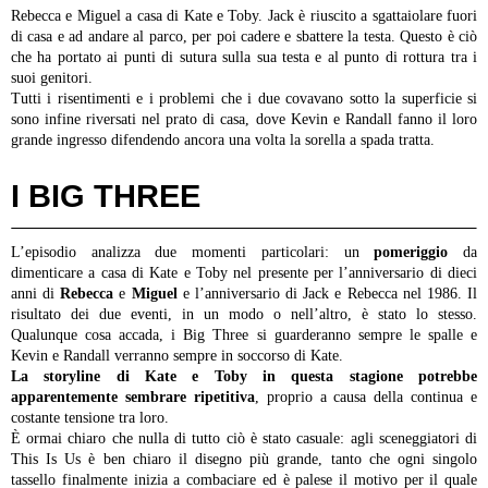
Rebecca e Miguel a casa di Kate e Toby. Jack è riuscito a sgattaiolare fuori
di casa e ad andare al parco, per poi cadere e sbattere la testa. Questo è ciò
che ha portato ai punti di sutura sulla sua testa e al punto di rottura tra i
suoi genitori.
Tutti i risentimenti e i problemi che i due covavano sotto la superficie si
sono infine riversati nel prato di casa, dove Kevin e Randall fanno il loro
grande ingresso difendendo ancora una volta la sorella a spada tratta.
I BIG THREE
L’episodio analizza due momenti particolari: un
pomeriggio
da
dimenticare a casa di Kate e Toby nel presente per l’anniversario di dieci
anni di
Rebecca
e
Miguel
e l’anniversario di Jack e Rebecca nel 1986. Il
risultato dei due eventi, in un modo o nell’altro, è stato lo stesso.
Qualunque cosa accada, i Big Three si guarderanno sempre le spalle e
Kevin e Randall verranno sempre in soccorso di Kate.
La storyline di Kate e Toby in questa stagione potrebbe
apparentemente sembrare ripetitiva
, proprio a causa della continua e
costante tensione tra loro.
È ormai chiaro che nulla di tutto ciò è stato casuale: agli sceneggiatori di
This Is Us è ben chiaro il disegno più grande, tanto che ogni singolo
tassello finalmente inizia a combaciare ed è palese il motivo per il quale