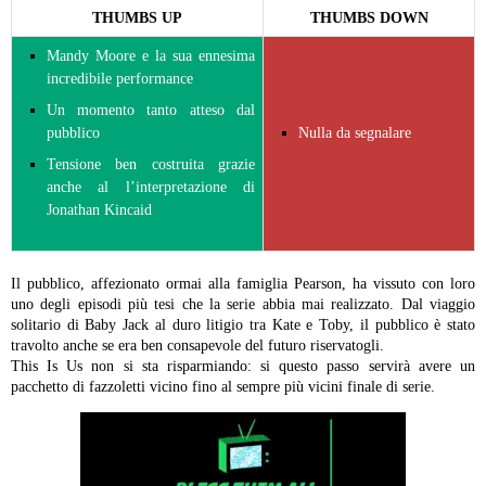
THUMBS UP
THUMBS DOWN
Mandy Moore
e la sua ennesima
incredibile performance
Un momento tanto atteso dal
pubblico
Nulla da segnalare
Tensione ben costruita grazie
anche al l’interpretazione di
Jonathan Kincaid
Il pubblico, affezionato ormai alla famiglia Pearson, ha vissuto con loro
uno degli episodi più tesi che la serie abbia mai realizzato. Dal viaggio
solitario di Baby Jack al duro litigio tra Kate e Toby, il pubblico è stato
travolto anche se era ben consapevole del futuro riservatogli.
This Is Us non si sta risparmiando: si questo passo servirà avere un
pacchetto di fazzoletti vicino fino al sempre più vicini finale di serie.