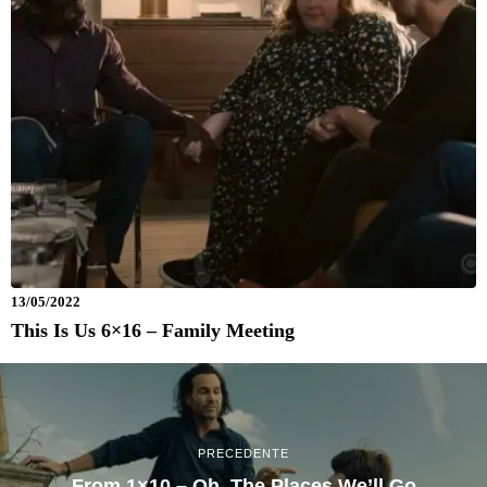
13/05/2022
This Is Us 6×16 – Family Meeting
PRECEDENTE
From 1×10 – Oh, The Places We’ll Go