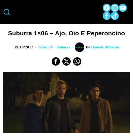
Suburra 1×06 – Ajo, Oio E Peperoncino
19/10/2017
Serie TV
·
Suburra
by
Daniele Abbatini