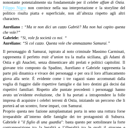
nonostante potenzialmente sia fondamentale per il
celebre affare di Ostia
.
Filippo Nigro
non convince nella sua interpretazione e la storyline del
politico risulta piatta e superficiale, non all’altezza rispetto agli altri
characters.
Aureliano :
“
Ma te non dici un cazzo Gabriè? Ma non hai capito questa
che vole?”
Gabriele:
“Sì, vole fa società co noi. “
Aureliano:
“Sì col cazzo. Questa vole che ammazzamo Samurai.”
Il personaggio di Samurai, ispirato al noto criminale Massimo Carminati,
rappresenta il perfetto
trait d’union
tra la mafia siciliana, gli Adami di
Ostia e gli Anacleti, senza dimenticare alti prelati e politici capitolini. Il
giovane trio composto da Spadino, Aureliano e Gabriele rappresenta la
parte più dinamica e vivace dei personaggi e per ora il loro affiancamento
giova alla serie. È evidente come i tre ragazzi siano accomunati dalla
voglia di fuggire dalle rispettive famiglie e dai loro destini già decisi dai
rispettivi familiari. Rispetto alle puntate precedenti i personaggi hanno
avuto un’evidente evoluzione, che li ha portati a intraprendere la folle
impresa di acquisire i celebri terreni di Ostia, iniziando un percorso che li
porterà ad un scontro, forse impari, con Samurai.
Proprio questa neo fazione autoplasmatasi porta in seno una rottura forse
irreparabile all’interno delle famiglie dei tre protagonisti di Suburra.
Gabriele è “
il figlio di una guardia
“: basta questo per sottolineare la forte
contrapposizione tra la legalità e l’illegalità tra le quali il giovane e