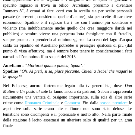
spaurito ragazzo si trova in bilico; Aureliano, prossimo a diventare
“numero 8”, è ormai ai ferri corti con la sorella sia per scelte personali
passate (e presenti, considerate quelle d’amore), sia per scelte di carattere
economico; Spadino è il ragazzo tra i tre con l’animo più scontroso e
violento (ma indubbiamente anche quello che crea maggiore ilarità nel
pubblico) e sembra vivere una perpetua lotta famigliare con il fratello,
sempre pronto a riprenderlo al minimo sgarro. La scena del lago d’acqua
calda tra Spadino ed Aureliano potrebbe sì presagire qualcosa di più (dal
punto di vista affettivo), ma è sempre bene tenere in considerazione i fatti
narrati nell’omonimo film sequel del 2015.
Aureliano :
“Mortacci quanto pizzica, Spadi’.
“
Spadino
“Oh. Ai preti, si sa, piace piccante. Chiedi a Isabel che magari te
lo spiega!”
Nel Belpaese, ancora fortemente legato alla tv generalista, dove
Don
Matteo
e
Un posto al sole
la fanno ancora da padroni, Suburra rappresenta
sicuramente una ventata di ossigeno importante, sulla scia di altre serie
crime come
Romanzo Criminale
e
Gomorra
. Fin dalla
season premiere
le
aspettative sulla serie erano alte e finora non sono state deluse. Le
tematiche sono dirompenti e il potenziale è molto alto. Nella parte finale
della stagione è lecito aspettarsi un ulteriore salto di qualità per un gran
finale.
ocation e fotografia