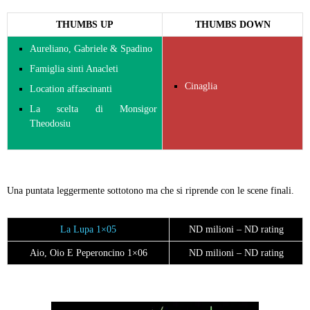
THUMBS UP
THUMBS DOWN
Aureliano, Gabriele & Spadino
Famiglia sinti Anacleti
Cinaglia
Location affascinanti
La scelta di Monsigor
Theodosiu
Una puntata leggermente sottotono ma che si riprende con le scene finali.
La Lupa 1×05
ND milioni – ND rating
Aio, Oio E Peperoncino 1×06
ND milioni – ND rating