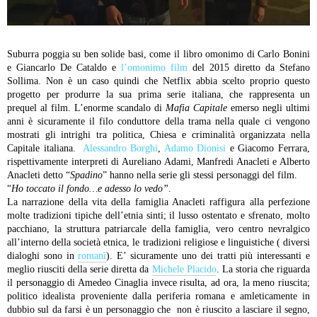
Suburra poggia su ben solide basi, come il libro omonimo di Carlo Bonini
e Giancarlo De Cataldo e
l’omonimo film
del 2015 diretto da Stefano
Sollima. Non è un caso quindi che Netflix abbia scelto proprio questo
progetto per produrre la sua prima serie italiana, che rappresenta un
prequel al film. L’enorme scandalo di
Mafia Capitale
emerso negli ultimi
anni è sicuramente il filo conduttore della trama nella quale ci vengono
mostrati gli intrighi tra politica, Chiesa e criminalità organizzata nella
Capitale italiana.
Alessandro Borghi
,
Adamo Dionisi
e Giacomo Ferrara,
rispettivamente interpreti di Aureliano Adami, Manfredi Anacleti e Alberto
Anacleti detto “
Spadino
” hanno nella serie gli stessi personaggi del film.
“
Ho toccato il fondo…e adesso lo vedo”
.
La narrazione della vita della famiglia Anacleti raffigura alla perfezione
molte tradizioni tipiche dell’etnia sinti; il lusso ostentato e sfrenato, molto
pacchiano, la struttura patriarcale della famiglia, vero centro nevralgico
all’interno della società etnica, le tradizioni religiose e linguistiche ( diversi
dialoghi sono in
romanì
). E’ sicuramente uno dei tratti più interessanti e
meglio riusciti della serie diretta da
Michele Placido
. La storia che riguarda
il personaggio di Amedeo Cinaglia invece risulta, ad ora, la meno riuscita;
politico idealista proveniente dalla periferia romana e amleticamente in
dubbio sul da farsi è un personaggio che non è riuscito a lasciare il segno,