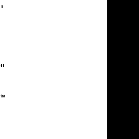
di
Su
ità