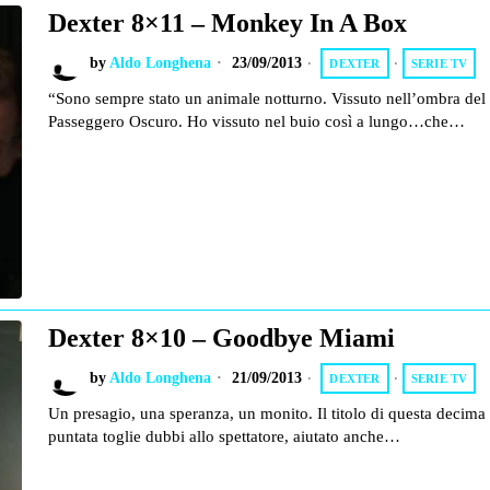
Dexter 8×11 – Monkey In A Box
by
Aldo Longhena
23/09/2013
DEXTER
·
SERIE TV
“Sono sempre stato un animale notturno. Vissuto nell’ombra del
Passeggero Oscuro. Ho vissuto nel buio così a lungo…che…
Dexter 8×10 – Goodbye Miami
by
Aldo Longhena
21/09/2013
DEXTER
·
SERIE TV
Un presagio, una speranza, un monito. Il titolo di questa decima
puntata toglie dubbi allo spettatore, aiutato anche…