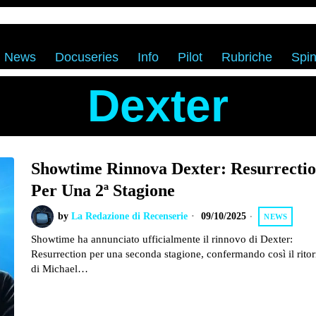
News
Docuseries
Info
Pilot
Rubriche
Spin
Dexter
Showtime Rinnova Dexter: Resurrecti
Per Una 2ª Stagione
by
La Redazione di Recenserie
09/10/2025
NEWS
Showtime ha annunciato ufficialmente il rinnovo di Dexter:
Resurrection per una seconda stagione, confermando così il rito
di Michael…