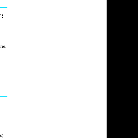
r:
rie,
s)