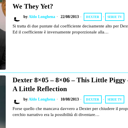
We They Yet?
by
Aldo Longhena
22/08/2013
DEXTER
·
SERIE TV
Si tratta di due puntate dal coefficiente decisamente alto per Dext
Ed il coefficiente è inversamente proporzionale alla…
Dexter 8×05 – 8×06 – This Little Piggy 
A Little Reflection
by
Aldo Longhena
10/08/2013
DEXTER
·
SERIE TV
Forse quello che mancava davvero a Dexter per chiudere il prop
cerchio narrativo era la possibilità di diventare…