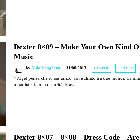
Dexter 8×09 – Make Your Own Kind O
Music
by
Aldo Longhena
31/08/2013
DEXTER
·
SERIE TV
“Vogel pensa che io sia unico. Invischiato tra due mondi. La mia
umanità e la mia oscurità. Forse…
Dexter 8×07 – 8×08 – Dress Code – Are