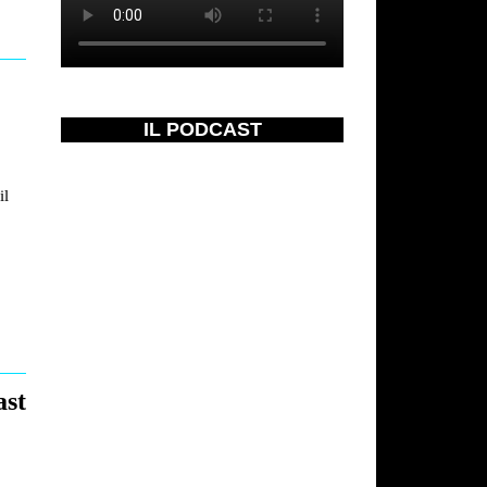
IL PODCAST
il
ast