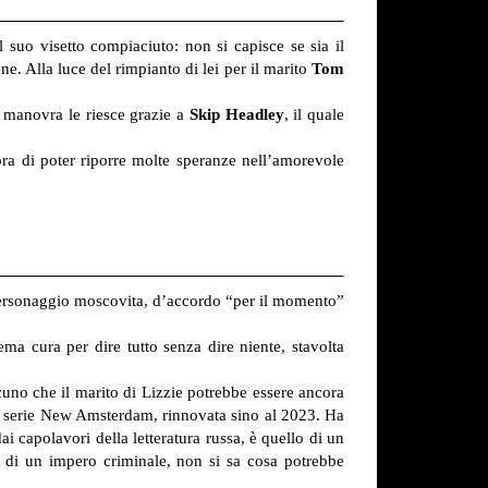
 suo visetto compiaciuto: non si capisce se sia il
e. Alla luce del rimpianto di lei per il marito
Tom
a manovra le riesce grazie a
Skip Headley
, il quale
 di poter riporre molte speranze nell’amorevole
o personaggio moscovita, d’accordo “per il momento”
ma cura per dire tutto senza dire niente, stavolta
cuno che il marito di Lizzie potrebbe essere ancora
a serie New Amsterdam, rinnovata sino al 2023. Ha
i capolavori della letteratura russa, è quello di un
e di un impero criminale, non si sa cosa potrebbe