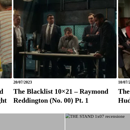
20/07/2023
10/07/
d
The Blacklist 10×21 – Raymond
The
ght
Reddington (No. 00) Pt. 1
Hud