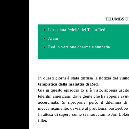
THUMBS U
L’assoluta fedeltà del Team Red
Aram
Red in versione charme e simpatia
In questi giorni è stata diffusa la notizia del
rinno
tempistica della malattia di Red.
Già in questo episodio lo si è visto, appena usci
telefilm americani, dove gente che ha appena avuto 
accerchiata.
Si ripropone, però, il dilemma d
meccanicamente, ovviare al problema: basterebbe
In attesa di sapere come si muoveranno Jon Bokenk
filler.