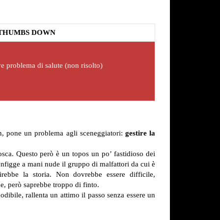
THUMBS DOWN
e problema di salute (non risolto)
fan, pone un problema agli sceneggiatori:
gestire la
osca. Questo però è un topos un po’ fastidioso dei
onfigge a mani nude il gruppo di malfattori da cui è
rebbe la storia. Non dovrebbe essere difficile,
ne, però saprebbe troppo di finto.
ibile, rallenta un attimo il passo senza essere un