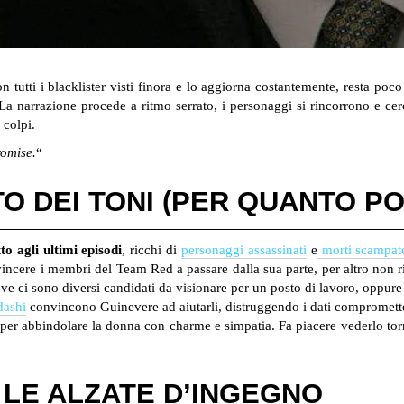
on tutti i blacklister visti finora e lo aggiorna costantemente, resta poc
a narrazione procede a ritmo serrato, i personaggi si rincorrono e cerc
 colpi.
romise.
“
 DEI TONI (PER QUANTO PO
to agli ultimi episodi
, ricchi di
personaggi assassinati
e
morti scampat
onvincere i membri del Team Red a passare dalla sua parte, per altro non 
ove ci sono diversi candidati da visionare per un posto di lavoro, oppur
dashi
convincono Guinevere ad aiutarli, distruggendo i dati comprometten
 per abbindolare la donna con charme e simpatia. Fa piacere vederlo to
 LE ALZATE D’INGEGNO