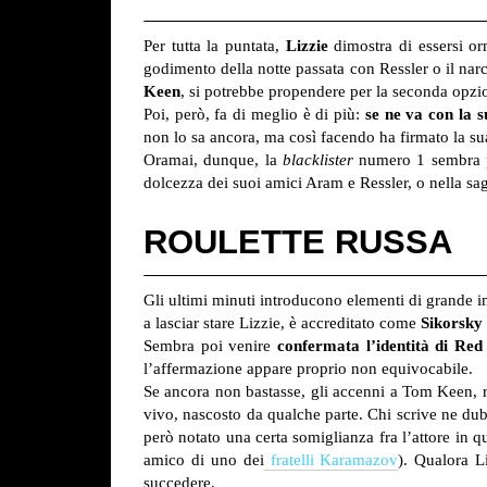
Per tutta la puntata,
Lizzie
dimostra di essersi o
godimento della notte passata con Ressler o il narc
Keen
, si potrebbe propendere per la seconda opzi
Poi, però, fa di meglio è di più:
se ne va con la 
non lo sa ancora, ma così facendo ha firmato la s
Oramai, dunque, la
blacklister
numero 1 sembra 
dolcezza dei suoi amici Aram e Ressler, o nella s
ROULETTE RUSSA
Gli ultimi minuti introducono elementi di grande i
a lasciar stare Lizzie, è accreditato come
Sikorsky
Sembra poi venire
confermata l’identità di Red
l’affermazione appare proprio non equivocabile.
Se ancora non bastasse, gli accenni a Tom Keen, ri
vivo, nascosto da qualche parte.
Chi scrive ne dub
però notato una certa somiglianza fra l’attore in q
amico di uno dei
fratelli Karamazov
). Qualora L
succedere.