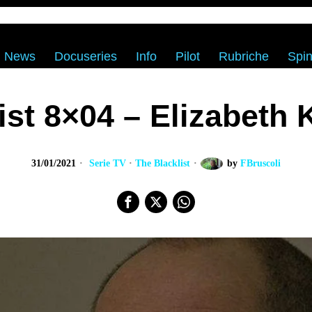
News
Docuseries
Info
Pilot
Rubriche
Spin
ist 8×04 – Elizabeth 
31/01/2021
Serie TV
·
The Blacklist
by
FBruscoli