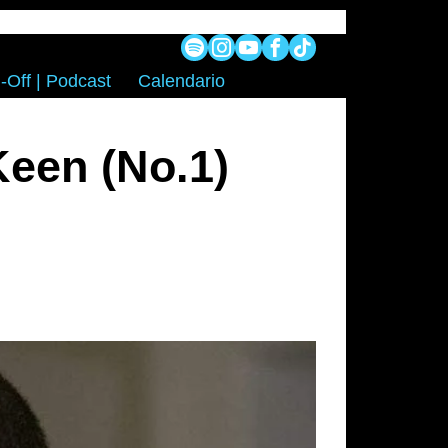
-Off | Podcast
Calendario
Keen (No.1)