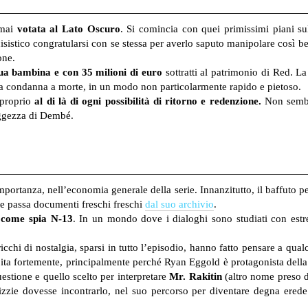
rmai
votata al Lato Oscuro
. Si comincia con quei primissimi piani sul
isistico congratularsi con se stessa per averlo saputo manipolare così ben
one.
sua bambina e con 35 milioni di euro
sottratti al patrimonio di Red. L
ua condanna a morte, in un modo non particolarmente rapido e pietoso.
proprio
al di là di ogni possibilità di ritorno e redenzione.
Non sembra
aggezza di Dembé.
mportanza, nell’economia generale della serie. Innanzitutto, il baffut
e passa documenti freschi freschi
dal suo archivio
.
 come spia N-13
. In un mondo dove i dialoghi sono studiati con estre
cchi di nostalgia, sparsi in tutto l’episodio, hanno fatto pensare a qual
ita fortemente, principalmente perché Ryan Eggold è protagonista dell
uestione e quello scelto per interpretare
Mr. Rakitin
(altro nome preso da
izzie dovesse incontrarlo, nel suo percorso per diventare degna ered