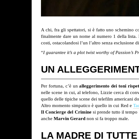
A chi, fra gli spettatori, si è fatto uno schemino c
finalmente dare un nome al numero 1 della lista. L
costi, ostacolandosi l’un l’altro senza esclusione di
“
I guarantee it’s a plot twist worthy of Passion’s P
UN ALLEGGERIMENTO
Per fortuna, c’è un
alleggerimento dei toni rispet
nelle scene in cui, al telefono, Lizzie cerca di c
quello delle tipiche scene dei telefilm americani d
Altro momento simpatico è quello in cui Red e
Ta
Il Concierge del Crimine
si prende tutto il tempo
anche
Marvin Gerard
non si fa troppo male.
LA MADRE DI TUTTE