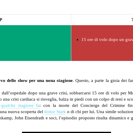
P
15 ore di volo dopo un grav
vo dello show per una nona stagione
. Questo, a parte la gioia dei 
to dall’ospedale dopo una grave crisi, sobbarcarsi 15 ore di volo per M
una crisi cardiaca si risveglia, balza in piedi con un colpo di reni e sc
i
qualche stagione fa
: con la morte del Concierge del Crimine fini
 una nuova scoperta del
dottor Stark
o di chi per lui. Una simile soluzio
amp, John Eisendrath e soci, l’episodio proposto risulta dinamico e god