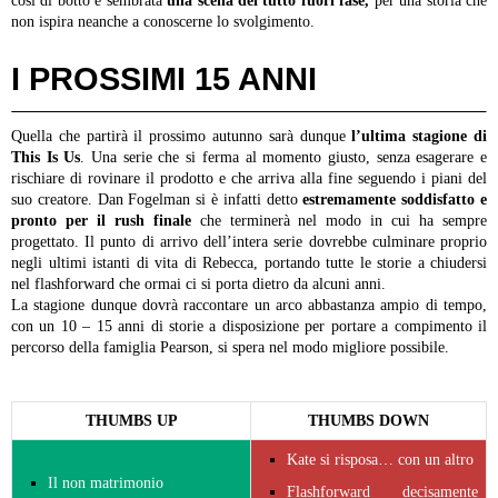
così di botto è sembrata
una scena del tutto fuori fase,
per una storia che
non ispira neanche a conoscerne lo svolgimento.
I PROSSIMI 15 ANNI
Quella che partirà il prossimo autunno sarà dunque
l’ultima stagione di
This Is Us
. Una serie che si ferma al momento giusto, senza esagerare e
rischiare di rovinare il prodotto e che arriva alla fine seguendo i piani del
suo creatore. Dan Fogelman si è infatti detto
estremamente soddisfatto e
pronto per il rush finale
che terminerà nel modo in cui ha sempre
progettato. Il punto di arrivo dell’intera serie dovrebbe culminare proprio
negli ultimi istanti di vita di Rebecca, portando tutte le storie a chiudersi
nel flashforward che ormai ci si porta dietro da alcuni anni.
La stagione dunque dovrà raccontare un arco abbastanza ampio di tempo,
con un 10 – 15 anni di storie a disposizione per portare a compimento il
percorso della famiglia Pearson, si spera nel modo migliore possibile.
THUMBS UP
THUMBS DOWN
Kate si risposa… con un altro
Il non matrimonio
Flashforward decisamente