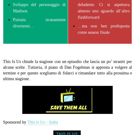
Sviluppo del personaggio di
deludente. Ci si aspettava
Madison
almeno uno sguardo all’altro
flashforward
Puntata stranamente
divertente…
…ma non ben predisposta
come season finale
This Is Us chiude la stagione con un episodio che lascia un po’ straniti per
alcune scelte. Tuttavia, il piano di Dan Fogelman si appresta a volgere al
termine e per questo scegliamo di fidarci e rimandare tutto alla prossima e
ultima stagione.
Sponsored by
This is Us – Italia
THIS IS US