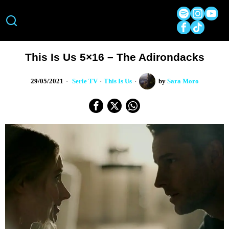
This Is Us 5×16 – The Adirondacks
29/05/2021
Serie TV
·
This Is Us
by
Sara Moro