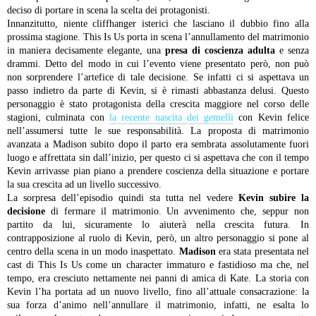
deciso di portare in scena la scelta dei protagonisti.
Innanzitutto, niente cliffhanger isterici che lasciano il dubbio fino alla
prossima stagione. This Is Us porta in scena l’annullamento del matrimonio
in maniera decisamente elegante, una
presa di coscienza adulta
e senza
drammi. Detto del modo in cui l’evento viene presentato però, non può
non sorprendere l’artefice di tale decisione. Se infatti ci si aspettava un
passo indietro da parte di Kevin, si è rimasti abbastanza delusi. Questo
personaggio è stato protagonista della crescita maggiore nel corso delle
stagioni, culminata con
la recente nascita dei gemelli
con Kevin felice
nell’assumersi tutte le sue responsabilità. La proposta di matrimonio
avanzata a Madison subito dopo il parto era sembrata assolutamente fuori
luogo e affrettata sin dall’inizio, per questo ci si aspettava che con il tempo
Kevin arrivasse pian piano a prendere coscienza della situazione e portare
la sua crescita ad un livello successivo.
La sorpresa dell’episodio quindi sta tutta nel vedere
Kevin subire la
decisione
di fermare il matrimonio. Un avvenimento che, seppur non
partito da lui, sicuramente lo aiuterà nella crescita futura. In
contrapposizione al ruolo di Kevin, però, un altro personaggio si pone al
centro della scena in un modo inaspettato.
Madison
era stata presentata nel
cast di This Is Us come un character immaturo e fastidioso ma che, nel
tempo, era cresciuto nettamente nei panni di amica di Kate. La storia con
Kevin l’ha portata ad un nuovo livello, fino all’attuale consacrazione: la
sua forza d’animo nell’annullare il matrimonio, infatti, ne esalta lo