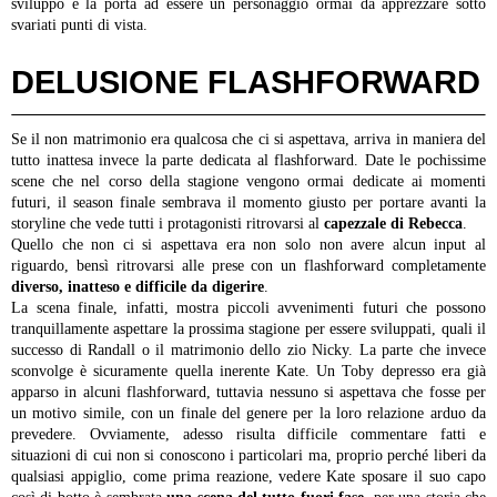
sviluppo e la porta ad essere un personaggio ormai da apprezzare sotto
svariati punti di vista.
DELUSIONE FLASHFORWARD
Se il non matrimonio era qualcosa che ci si aspettava, arriva in maniera del
tutto inattesa invece la parte dedicata al flashforward. Date le pochissime
scene che nel corso della stagione vengono ormai dedicate ai momenti
futuri, il season finale sembrava il momento giusto per portare avanti la
storyline che vede tutti i protagonisti ritrovarsi al
capezzale di Rebecca
.
Quello che non ci si aspettava era non solo non avere alcun input al
riguardo, bensì ritrovarsi alle prese con un flashforward completamente
diverso, inatteso e difficile da digerire
.
La scena finale, infatti, mostra piccoli avvenimenti futuri che possono
tranquillamente aspettare la prossima stagione per essere sviluppati, quali il
successo di Randall o il matrimonio dello zio Nicky. La parte che invece
sconvolge è sicuramente quella inerente Kate. Un Toby depresso era già
apparso in alcuni flashforward, tuttavia nessuno si aspettava che fosse per
un motivo simile, con un finale del genere per la loro relazione arduo da
prevedere. Ovviamente, adesso risulta difficile commentare fatti e
situazioni di cui non si conoscono i particolari ma, proprio perché liberi da
qualsiasi appiglio, come prima reazione, vedere Kate sposare il suo capo