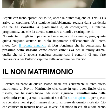
Seppur con meno episodi del solito, anche la quinta stagione di This Is Us
arriva al capolinea. Una stagione indubbiamente segnata dalla pandemia
che ne ha
sconvolto la produzione
e, di conseguenza, la relativa
programmazione che ha dovuto sottostare a ritardi e restringimenti.
Nonostante tutti gli intoppi che ne hanno segnato il cammino, però, questa
quinta stagione assume un ruolo importante nell’economia dell’intero
show. Con
il recente annuncio
di Dan Fogelman che ha confermato
la
prossima sesta stagione come quella conclusiva
per il family drama,
quella che si è appena conclusa assume così i contorni di una fase
preparatoria per l’ultimo capitolo delle avventure dei Pearson.
IL NON MATRIMONIO
L’evento trainante di questo season finale era sicuramente il tanto atteso
matrimonio di Kevin. Matrimonio che, come in ogni buon finale che si
rispetti, non ha avuto luogo. Gli indizi riguardo
l’annullamento della
cerimonia
erano già stati disseminati sin dallo
scorso episodio
, per questo
lo spettatore non si può ritenere di certo sorpreso da quanto mostrato. Ciò
che colpisce in maniera positiva, invece, è il modo in cui gli autori hanno