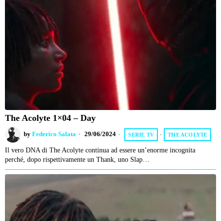
The Acolyte 1×04 – Day
by
Federico Salata
29/06/2024
SERIE TV
·
THE ACOLYTE
Il vero DNA di The Acolyte continua ad essere un’enorme incognita
perché, dopo rispettivamente un Thank, uno Slap…