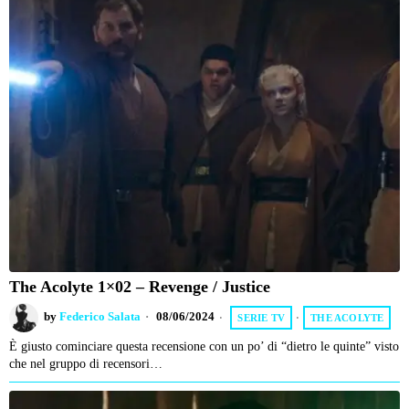
The Acolyte 1×02 – Revenge / Justice
by
Federico Salata
08/06/2024
SERIE TV
·
THE ACOLYTE
È giusto cominciare questa recensione con un po’ di “dietro le quinte” visto
che nel gruppo di recensori…