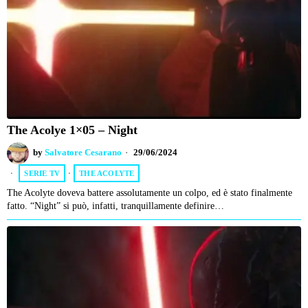
The Acolye 1×05 – Night
by
Salvatore Cesarano
29/06/2024
SERIE TV
·
THE ACOLYTE
The Acolyte doveva battere assolutamente un colpo, ed è stato finalmente
fatto. “Night” si può, infatti, tranquillamente definire…