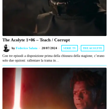
The Acolyte 1×06 – Teach / Corrupt
by
Federico Salata
28/07/2024
SERIE TV
·
THE ACOLYTE
Con tre episodi a disposizione prima della chiusura della stagione, c’erano
solo due opzioni: rallentare la trama in…