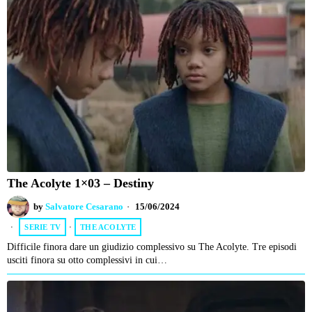
The Acolyte 1×03 – Destiny
by
Salvatore Cesarano
15/06/2024
SERIE TV
·
THE ACOLYTE
Difficile finora dare un giudizio complessivo su The Acolyte. Tre episodi
usciti finora su otto complessivi in cui…