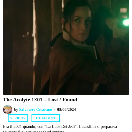
The Acolyte 1×01 – Lost / Found
by
Salvatore Cesarano
08/06/2024
SERIE TV
·
THE ACOLYTE
Era il 2021 quando, con “La Luce Dei Jedi“, Lucasfilm si preparava