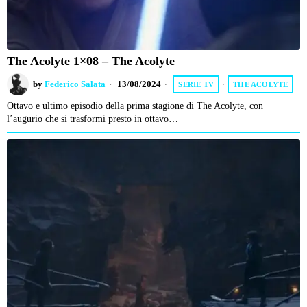
The Acolyte 1×08 – The Acolyte
by
Federico Salata
13/08/2024
SERIE TV
·
THE ACOLYTE
Ottavo e ultimo episodio della prima stagione di The Acolyte, con
l’augurio che si trasformi presto in ottavo…