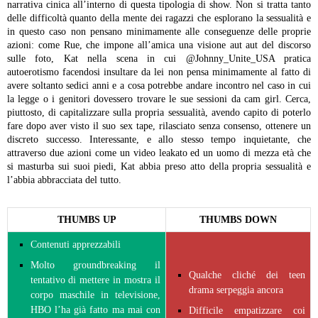
narrativa cinica all’interno di questa tipologia di show. Non si tratta tanto
delle difficoltà quanto della mente dei ragazzi che esplorano la sessualità e
in questo caso non pensano minimamente alle conseguenze delle proprie
azioni: come Rue, che impone all’amica una visione aut aut del discorso
sulle foto, Kat nella scena in cui @Johnny_Unite_USA pratica
autoerotismo facendosi insultare da lei non pensa minimamente al fatto di
avere soltanto sedici anni e a cosa potrebbe andare incontro nel caso in cui
la legge o i genitori dovessero trovare le sue sessioni da cam girl. Cerca,
piuttosto, di capitalizzare sulla propria sessualità, avendo capito di poterlo
fare dopo aver visto il suo sex tape, rilasciato senza consenso, ottenere un
discreto successo.
Interessante, e allo stesso tempo inquietante, che
attraverso due azioni come un video leakato ed un uomo di mezza età che
si masturba sui suoi piedi, Kat abbia preso atto della propria sessualità e
l’abbia abbracciata del tutto.
THUMBS UP
THUMBS DOWN
Contenuti apprezzabili
Molto groundbreaking il
Qualche cliché dei teen
tentativo di mettere in mostra il
drama serpeggia ancora
corpo maschile in televisione,
HBO l’ha già fatto ma mai con
Difficile empatizzare coi