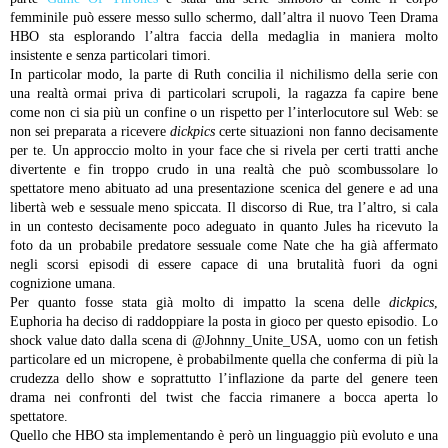
femminile può essere messo sullo schermo, dall’altra il nuovo Teen Drama
HBO sta esplorando l’altra faccia della medaglia in maniera molto
insistente e senza particolari timori.
In particolar modo, la parte di Ruth concilia il nichilismo della serie con
una realtà ormai priva di particolari scrupoli, la ragazza fa capire bene
come non ci sia più un confine o un rispetto per l’interlocutore sul Web: se
non sei preparata a ricevere
dickpics
certe situazioni non fanno decisamente
per te. Un approccio molto in your face che si rivela per certi tratti anche
divertente e fin troppo crudo in una realtà che può scombussolare lo
spettatore meno abituato ad una presentazione scenica del genere e ad una
libertà web e sessuale meno spiccata. Il discorso di Rue, tra l’altro, si cala
in un contesto decisamente poco adeguato in quanto Jules ha ricevuto la
foto da un probabile predatore sessuale come Nate che ha già affermato
negli scorsi episodi di essere capace di una brutalità fuori da ogni
cognizione umana.
Per quanto fosse stata già molto di impatto la scena delle
dickpics
,
Euphoria ha deciso di raddoppiare la posta in gioco per questo episodio. Lo
shock value dato dalla scena di @Johnny_Unite_USA, uomo con un fetish
particolare ed un micropene, è probabilmente quella che conferma di più la
crudezza dello show e soprattutto l’inflazione da parte del genere teen
drama nei confronti del twist che faccia rimanere a bocca aperta lo
spettatore.
Quello che HBO sta implementando è però un linguaggio più evoluto e una