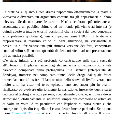
La diatriba su quanto i teen drama rispecchino effettivamente la realtà e
viceversa è diventato un argomento comune tra gli appassionati di show
televisivi. Se da una parte, le serie di Netflix sembrano più orientate ad
accontentare un pubblico abituato ad un mondo più vicino ad internet (e
quindi aperto a tutte le enormi possibilità che la società del web concentra
sulla polemica quotidiana), una compagnia come HBO, più tendente a
rappresentare il realismo crudo di ogni situazione, ha certamente la
possibilità di far vedere una più sfumata versione dei fatti, concentrata
come al solito sull’enorme quantità di elementi vicini ad una presentazione
più autentica possibile.
C’è stata, infatti, una più profonda concentrazione sulla sfera sessuale
all’interno di Euphoria, accompagnata anche da un excursus sulla vita
parecchio complicata della protagonista Rue Bennett (interpretata da
Zendaya), immersa nel complicato tunnel della droga dal quale fatica
tremendamente ad uscire. Il lato tecnico dello show, di livello veramente
molto alto, ha visto nel terzo episodio uno step ancor più in avanti,
finalizzato ad evolvere ulteriormente la narrazione, inserendo quella parte
dedicata al texting che ogni persona, specialmente giovane, si trova a dover
affrontare quotidianamente in situazioni sempre più complesse ed articolate
di volta in volta.
Altra peculiarità che Euphoria si porta dietro e che
emerge nell’episodio è quella del cazzo, letteralmente parlando. Se da una
parte
Game Of Thrones
è stata una serie simbolo di come il corpo