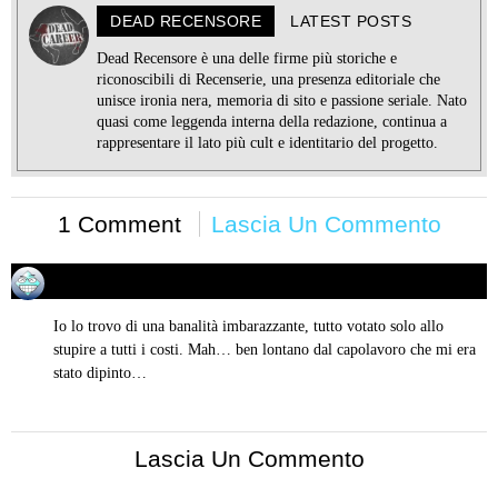
DEAD RECENSORE
LATEST POSTS
Dead Recensore è una delle firme più storiche e
riconoscibili di Recenserie, una presenza editoriale che
unisce ironia nera, memoria di sito e passione seriale. Nato
quasi come leggenda interna della redazione, continua a
rappresentare il lato più cult e identitario del progetto.
1 Comment
Lascia Un Commento
Patrick
10/10/2019 alle 02:36
ha
detto:
Io lo trovo di una banalità imbarazzante, tutto votato solo allo
stupire a tutti i costi. Mah… ben lontano dal capolavoro che mi era
stato dipinto…
Lascia Un Commento