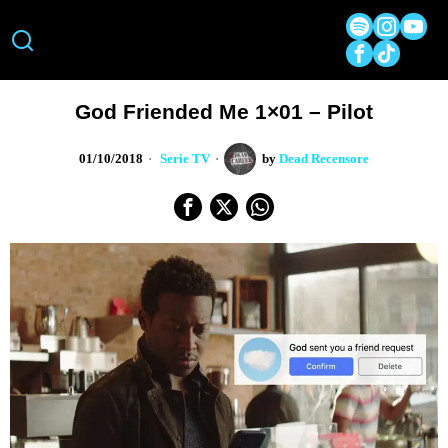
God Friended Me 1×01 – Pilot
01/10/2018
Serie TV
by
Dead Recensore