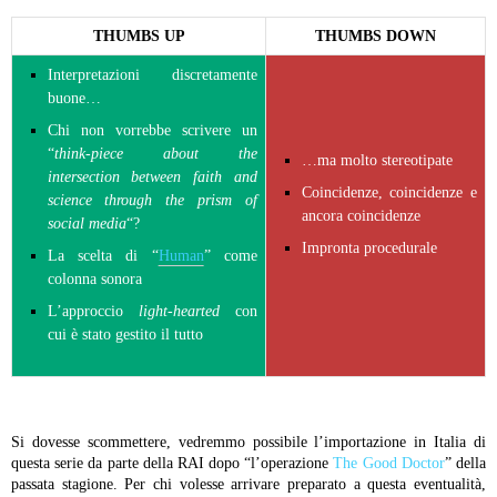
THUMBS UP
THUMBS DOWN
Interpretazioni discretamente
buone…
Chi non vorrebbe scrivere un
“
think-piece about the
…ma molto stereotipate
intersection between faith and
Coincidenze, coincidenze e
science through the prism of
ancora coincidenze
social media
“?
Impronta procedurale
La scelta di “
Human
” come
colonna sonora
L’approccio
light-hearted
con
cui è stato gestito il tutto
Si dovesse scommettere, vedremmo possibile l’importazione in Italia di
questa serie da parte della RAI dopo “l’operazione
The Good Doctor
” della
passata stagione. Per chi volesse arrivare preparato a questa eventualità,