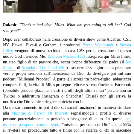
Rakesh
: “
That’s a bad idea, Miles. What are you going to tell her? God
sent you?
”
Dopo aver collaborato nella creazione di diversi show come Alcatraz, CSI:
NY, Hawaii Five-0 e Gotham, i produttori
Bryan Wynbrandt
e
Steven
Lilien
vengono di nuovo reclutati in casa CBS per la creazione di questo
nuovo God Friended Me.
Brandon Micheal Hall
interpreta qui Miles Finer,
un ateo figlio di un pastore che, senza troppe differenze dal padre (il
Joe
Morton
di
Scandal
e
The Good Wife
) trascorre le sue giornate a preparare
veri e propri sermoni sull’inesistenza di Dio, da divulgare poi sul suo
podcast “Millenial Prophet”. A parte gli screzi tra padre-figlio, abbastanza
comprensibili, la vita di Miles prosegue felice e serena finché su Facebook
(possibile product placement visti i crolli degli ultimi mesi? perché non su
Twitter o addirittura Instagram o Snapchat? Chissà) non gli arriva la
notifica che Dio vuole stringere amicizia con lui.
Da questo momento in poi il dio-sui-social funzionerà in maniera similare
alla
Machine di Person Of Interest
, segnalandogli i profili di diverse
persone potenzialmente in pericolo o bisognose di aiuto. In questa,
per
usare un paragone scomodissimo
, “missione per conto di Dio” che al 99%
si rivelerà un procedurale fatto e finito con la ricerca di chi si nasconde