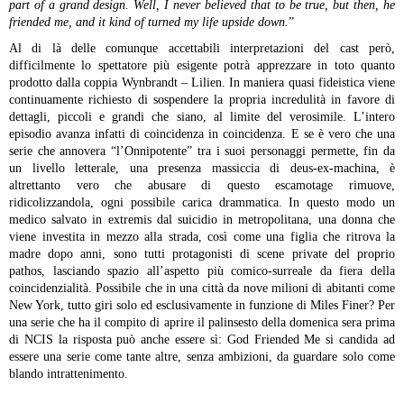
part of a grand design. Well, I never believed that to be true, but then, he
friended me, and it kind of turned my life upside down.
”
Al di là delle comunque accettabili interpretazioni del cast però,
difficilmente lo spettatore più esigente potrà apprezzare in toto quanto
prodotto dalla coppia Wynbrandt – Lilien. In maniera quasi fideistica viene
continuamente richiesto di sospendere la propria incredulità in favore di
dettagli, piccoli e grandi che siano, al limite del verosimile. L’intero
episodio avanza infatti di coincidenza in coincidenza. E se è vero che una
serie che annovera “l’Onnipotente” tra i suoi personaggi permette, fin da
un livello letterale, una presenza massiccia di deus-ex-machina, è
altrettanto vero che abusare di questo escamotage rimuove,
ridicolizzandola, ogni possibile carica drammatica. In questo modo un
medico salvato in extremis dal suicidio in metropolitana, una donna che
viene investita in mezzo alla strada, così come una figlia che ritrova la
madre dopo anni, sono tutti protagonisti di scene private del proprio
pathos, lasciando spazio all’aspetto più comico-surreale da fiera della
coincidenzialità. Possibile che in una città da nove milioni di abitanti come
New York, tutto giri solo ed esclusivamente in funzione di Miles Finer? Per
una serie che ha il compito di aprire il palinsesto della domenica sera prima
di NCIS la risposta può anche essere sì: God Friended Me si candida ad
essere una serie come tante altre, senza ambizioni, da guardare solo come
blando intrattenimento.