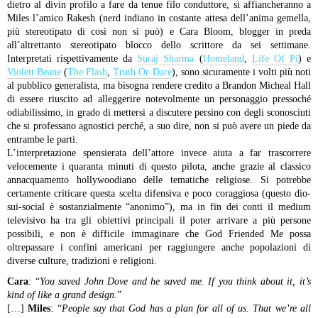
dietro al divin profilo a fare da tenue filo conduttore, si affiancheranno a
Miles l’amico Rakesh (nerd indiano in costante attesa dell’anima gemella,
più stereotipato di così non si può) e Cara Bloom, blogger in preda
all’altrettanto stereotipato blocco dello scrittore da sei settimane.
Interpretati rispettivamente da
Suraj Sharma
(
Homeland
,
Life Of Pi
) e
Violett Beane
(
The Flash
,
Truth Or Dare
), sono sicuramente i volti più noti
al pubblico generalista, ma bisogna rendere credito a Brandon Micheal Hall
di essere riuscito ad alleggerire notevolmente un personaggio pressoché
odiabilissimo, in grado di mettersi a discutere persino con degli sconosciuti
che si professano agnostici perché, a suo dire, non si può avere un piede da
entrambe le parti.
L’interpretazione spensierata dell’attore invece aiuta a far trascorrere
velocemente i quaranta minuti di questo pilota, anche grazie al classico
annacquamento hollywoodiano delle tematiche religiose. Si potrebbe
certamente criticare questa scelta difensiva e poco coraggiosa (questo dio-
sui-social è sostanzialmente “anonimo”), ma in fin dei conti il medium
televisivo ha tra gli obiettivi principali il poter arrivare a più persone
possibili, e non è difficile immaginare che God Friended Me possa
oltrepassare i confini americani per raggiungere anche popolazioni di
diverse culture, tradizioni e religioni.
Cara
: “
You saved John Dove and he saved me. If you think about it, it’s
kind of like a grand design.
”
[…]
Miles
: “
People say that God has a plan for all of us. That we’re all